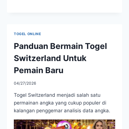
TOGEL ONLINE
Panduan Bermain Togel
Switzerland Untuk
Pemain Baru
04/27/2026
Togel Switzerland menjadi salah satu
permainan angka yang cukup populer di
kalangan penggemar analisis data angka.