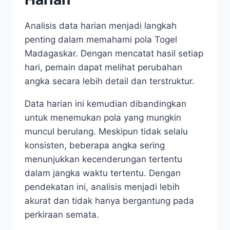
Analisis data harian menjadi langkah
penting dalam memahami pola Togel
Madagaskar. Dengan mencatat hasil setiap
hari, pemain dapat melihat perubahan
angka secara lebih detail dan terstruktur.
Data harian ini kemudian dibandingkan
untuk menemukan pola yang mungkin
muncul berulang. Meskipun tidak selalu
konsisten, beberapa angka sering
menunjukkan kecenderungan tertentu
dalam jangka waktu tertentu. Dengan
pendekatan ini, analisis menjadi lebih
akurat dan tidak hanya bergantung pada
perkiraan semata.