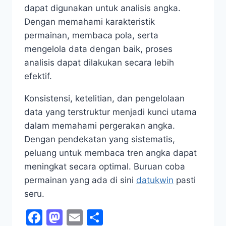
dapat digunakan untuk analisis angka.
Dengan memahami karakteristik
permainan, membaca pola, serta
mengelola data dengan baik, proses
analisis dapat dilakukan secara lebih
efektif.
Konsistensi, ketelitian, dan pengelolaan
data yang terstruktur menjadi kunci utama
dalam memahami pergerakan angka.
Dengan pendekatan yang sistematis,
peluang untuk membaca tren angka dapat
meningkat secara optimal. Buruan coba
permainan yang ada di sini
datukwin
pasti
seru.
Facebook
Mastodon
Email
Share