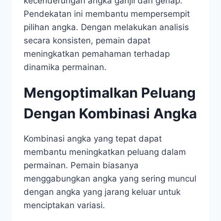
kecenderungan angka ganjil dan genap.
Pendekatan ini membantu mempersempit
pilihan angka. Dengan melakukan analisis
secara konsisten, pemain dapat
meningkatkan pemahaman terhadap
dinamika permainan.
Mengoptimalkan Peluang
Dengan Kombinasi Angka
Kombinasi angka yang tepat dapat
membantu meningkatkan peluang dalam
permainan. Pemain biasanya
menggabungkan angka yang sering muncul
dengan angka yang jarang keluar untuk
menciptakan variasi.