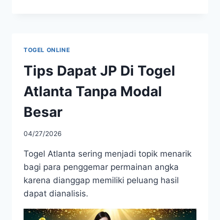
TOGEL ONLINE
Tips Dapat JP Di Togel
Atlanta Tanpa Modal
Besar
04/27/2026
Togel Atlanta sering menjadi topik menarik
bagi para penggemar permainan angka
karena dianggap memiliki peluang hasil
dapat dianalisis.