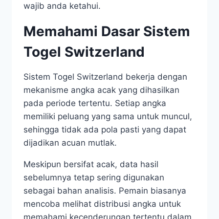
wajib anda ketahui.
Memahami Dasar Sistem
Togel Switzerland
Sistem Togel Switzerland bekerja dengan
mekanisme angka acak yang dihasilkan
pada periode tertentu. Setiap angka
memiliki peluang yang sama untuk muncul,
sehingga tidak ada pola pasti yang dapat
dijadikan acuan mutlak.
Meskipun bersifat acak, data hasil
sebelumnya tetap sering digunakan
sebagai bahan analisis. Pemain biasanya
mencoba melihat distribusi angka untuk
memahami kecenderungan tertentu dalam