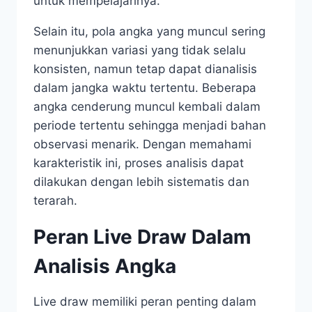
untuk mempelajarinya.
Selain itu, pola angka yang muncul sering
menunjukkan variasi yang tidak selalu
konsisten, namun tetap dapat dianalisis
dalam jangka waktu tertentu. Beberapa
angka cenderung muncul kembali dalam
periode tertentu sehingga menjadi bahan
observasi menarik. Dengan memahami
karakteristik ini, proses analisis dapat
dilakukan dengan lebih sistematis dan
terarah.
Peran Live Draw Dalam
Analisis Angka
Live draw memiliki peran penting dalam