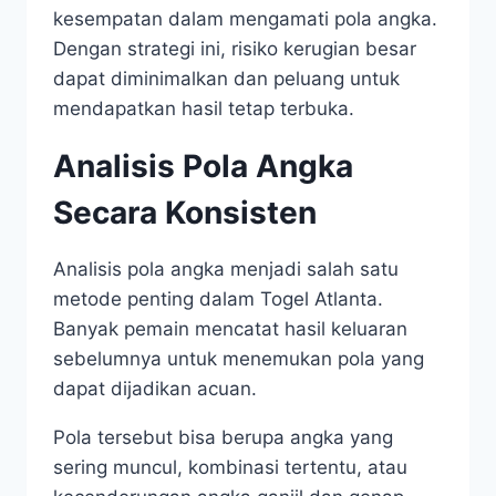
kesempatan dalam mengamati pola angka.
Dengan strategi ini, risiko kerugian besar
dapat diminimalkan dan peluang untuk
mendapatkan hasil tetap terbuka.
Analisis Pola Angka
Secara Konsisten
Analisis pola angka menjadi salah satu
metode penting dalam Togel Atlanta.
Banyak pemain mencatat hasil keluaran
sebelumnya untuk menemukan pola yang
dapat dijadikan acuan.
Pola tersebut bisa berupa angka yang
sering muncul, kombinasi tertentu, atau