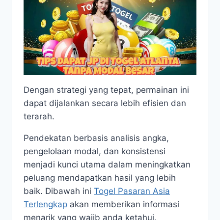
Dengan strategi yang tepat, permainan ini
dapat dijalankan secara lebih efisien dan
terarah.
Pendekatan berbasis analisis angka,
pengelolaan modal, dan konsistensi
menjadi kunci utama dalam meningkatkan
peluang mendapatkan hasil yang lebih
baik. Dibawah ini
Togel Pasaran Asia
Terlengkap
akan memberikan informasi
menarik yang wajib anda ketahui.