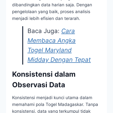
dibandingkan data harian saja. Dengan
pengelolaan yang baik, proses analisis
menjadi lebih efisien dan terarah.
Baca Juga:
Cara
Membaca Angka
Togel Maryland
Midday Dengan Tepat
Konsistensi dalam
Observasi Data
Konsistensi menjadi kunci utama dalam
memahami pola Togel Madagaskar. Tanpa
konsistensi, data yang terkumpul tidak