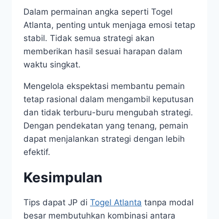
Dalam permainan angka seperti Togel
Atlanta, penting untuk menjaga emosi tetap
stabil. Tidak semua strategi akan
memberikan hasil sesuai harapan dalam
waktu singkat.
Mengelola ekspektasi membantu pemain
tetap rasional dalam mengambil keputusan
dan tidak terburu-buru mengubah strategi.
Dengan pendekatan yang tenang, pemain
dapat menjalankan strategi dengan lebih
efektif.
Kesimpulan
Tips dapat JP di
Togel Atlanta
tanpa modal
besar membutuhkan kombinasi antara