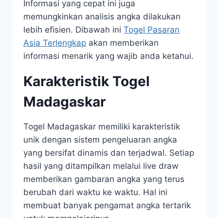
Informasi yang cepat ini juga
memungkinkan analisis angka dilakukan
lebih efisien. Dibawah ini
Togel Pasaran
Asia Terlengkap
akan memberikan
informasi menarik yang wajib anda ketahui.
Karakteristik Togel
Madagaskar
Togel Madagaskar memiliki karakteristik
unik dengan sistem pengeluaran angka
yang bersifat dinamis dan terjadwal. Setiap
hasil yang ditampilkan melalui live draw
memberikan gambaran angka yang terus
berubah dari waktu ke waktu. Hal ini
membuat banyak pengamat angka tertarik