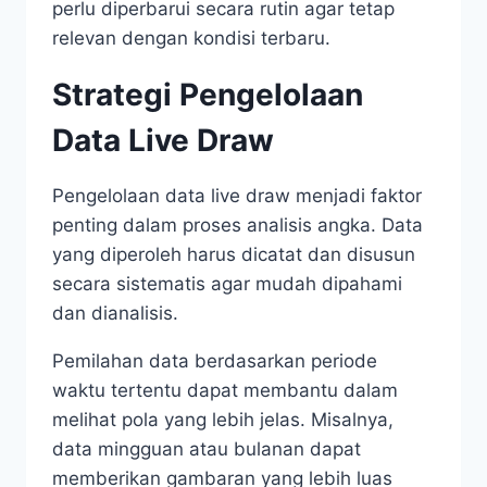
perlu diperbarui secara rutin agar tetap
relevan dengan kondisi terbaru.
Strategi Pengelolaan
Data Live Draw
Pengelolaan data live draw menjadi faktor
penting dalam proses analisis angka. Data
yang diperoleh harus dicatat dan disusun
secara sistematis agar mudah dipahami
dan dianalisis.
Pemilahan data berdasarkan periode
waktu tertentu dapat membantu dalam
melihat pola yang lebih jelas. Misalnya,
data mingguan atau bulanan dapat
memberikan gambaran yang lebih luas