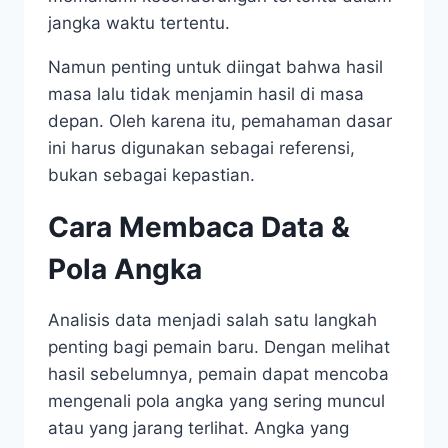
jangka waktu tertentu.
Namun penting untuk diingat bahwa hasil
masa lalu tidak menjamin hasil di masa
depan. Oleh karena itu, pemahaman dasar
ini harus digunakan sebagai referensi,
bukan sebagai kepastian.
Cara Membaca Data &
Pola Angka
Analisis data menjadi salah satu langkah
penting bagi pemain baru. Dengan melihat
hasil sebelumnya, pemain dapat mencoba
mengenali pola angka yang sering muncul
atau yang jarang terlihat. Angka yang