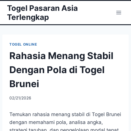
Skip
Togel Pasaran Asia
to
Terlengkap
content
TOGEL ONLINE
Rahasia Menang Stabil
Dengan Pola di Togel
Brunei
02/21/2026
Temukan rahasia menang stabil di Togel Brunei
dengan memahami pola, analisa angka,
strategi taruhan, dan pengelolaan modal tepat.