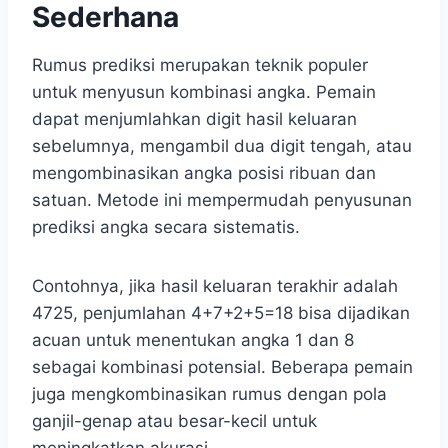
Sederhana
Rumus prediksi merupakan teknik populer
untuk menyusun kombinasi angka. Pemain
dapat menjumlahkan digit hasil keluaran
sebelumnya, mengambil dua digit tengah, atau
mengombinasikan angka posisi ribuan dan
satuan. Metode ini mempermudah penyusunan
prediksi angka secara sistematis.
Contohnya, jika hasil keluaran terakhir adalah
4725, penjumlahan 4+7+2+5=18 bisa dijadikan
acuan untuk menentukan angka 1 dan 8
sebagai kombinasi potensial. Beberapa pemain
juga mengkombinasikan rumus dengan pola
ganjil-genap atau besar-kecil untuk
meningkatkan akurasi.