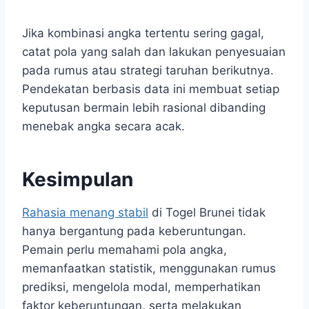
Jika kombinasi angka tertentu sering gagal,
catat pola yang salah dan lakukan penyesuaian
pada rumus atau strategi taruhan berikutnya.
Pendekatan berbasis data ini membuat setiap
keputusan bermain lebih rasional dibanding
menebak angka secara acak.
Kesimpulan
Rahasia menang stabil
di Togel Brunei tidak
hanya bergantung pada keberuntungan.
Pemain perlu memahami pola angka,
memanfaatkan statistik, menggunakan rumus
prediksi, mengelola modal, memperhatikan
faktor keberuntungan, serta melakukan