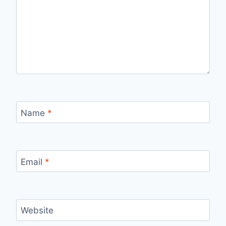
Name
*
Email
*
Website