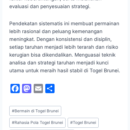
evaluasi dan penyesuaian strategi.
Pendekatan sistematis ini membuat permainan
lebih rasional dan peluang kemenangan
meningkat. Dengan konsistensi dan disiplin,
setiap taruhan menjadi lebih terarah dan risiko
kerugian bisa dikendalikan. Menguasai teknik
analisa dan strategi taruhan menjadi kunci
utama untuk meraih hasil stabil di Togel Brunei.
F
M
E
S
a
a
m
h
c
st
ai
ar
Post
#
Bermain di Togel Brunei
e
o
l
e
Tags:
b
d
#
Rahasia Pola Togel Brunei
#
Togel Brunei