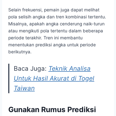
Selain frekuensi, pemain juga dapat melihat
pola selisih angka dan tren kombinasi tertentu.
Misalnya, apakah angka cenderung naik-turun
atau mengikuti pola tertentu dalam beberapa
periode terakhir. Tren ini membantu
menentukan prediksi angka untuk periode
berikutnya.
Baca Juga:
Teknik Analisa
Untuk Hasil Akurat di Togel
Taiwan
Gunakan Rumus Prediksi