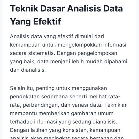
Teknik Dasar Analisis Data
Yang Efektif
Analisis data yang efektif dimulai dari
kemampuan untuk mengelompokkan informasi
secara sistematis. Dengan pengelompokan
yang baik, data menjadi lebih mudah dipahami
dan dianalisis.
Selain itu, penting untuk menggunakan
pendekatan sederhana seperti melihat rata-
rata, perbandingan, dan variasi data. Teknik ini
membantu memberikan gambaran umum
terhadap informasi yang sedang dianalisis.
Dengan latihan yang konsisten, kemampuan
analisis akan meningkat secara bertahap dan