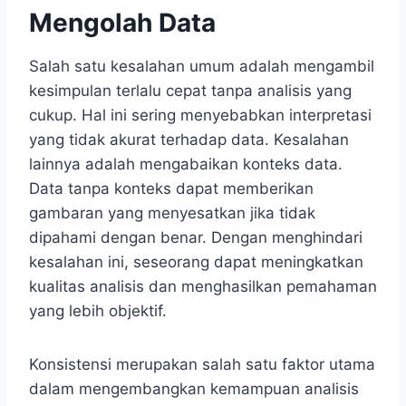
Mengolah Data
Salah satu kesalahan umum adalah mengambil
kesimpulan terlalu cepat tanpa analisis yang
cukup. Hal ini sering menyebabkan interpretasi
yang tidak akurat terhadap data. Kesalahan
lainnya adalah mengabaikan konteks data.
Data tanpa konteks dapat memberikan
gambaran yang menyesatkan jika tidak
dipahami dengan benar. Dengan menghindari
kesalahan ini, seseorang dapat meningkatkan
kualitas analisis dan menghasilkan pemahaman
yang lebih objektif.
Konsistensi merupakan salah satu faktor utama
dalam mengembangkan kemampuan analisis