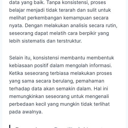
data yang baik. Tanpa konsistensi, proses
belajar menjadi tidak terarah dan sulit untuk
melihat perkembangan kemampuan secara
nyata. Dengan melakukan analisis secara rutin,
seseorang dapat melatih cara berpikir yang
lebih sistematis dan terstruktur.
Selain itu, konsistensi membantu membentuk
kebiasaan positif dalam mengolah informasi.
Ketika seseorang terbiasa melakukan proses
yang sama secara berulang, pemahaman
terhadap data akan semakin dalam. Hal ini
memungkinkan seseorang untuk mengenali
perbedaan kecil yang mungkin tidak terlihat
pada awalnya.