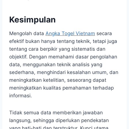
Kesimpulan
Mengolah data
Angka Togel Vietnam
secara
efektif bukan hanya tentang teknik, tetapi juga
tentang cara berpikir yang sistematis dan
objektif. Dengan memahami dasar pengolahan
data, menggunakan teknik analisis yang
sederhana, menghindari kesalahan umum, dan
meningkatkan ketelitian, seseorang dapat
meningkatkan kualitas pemahaman terhadap
informasi.
Tidak semua data memberikan jawaban
langsung, sehingga diperlukan pendekatan
yang hati-hati dan terstruktur. Kunci utama