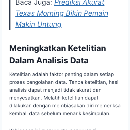
Baca Juga:
Prediksi Akurat
Texas Morning Bikin Pemain
Makin Untung
Meningkatkan Ketelitian
Dalam Analisis Data
Ketelitian adalah faktor penting dalam setiap
proses pengolahan data. Tanpa ketelitian, hasil
analisis dapat menjadi tidak akurat dan
menyesatkan. Melatih ketelitian dapat
dilakukan dengan membiasakan diri memeriksa
kembali data sebelum menarik kesimpulan.