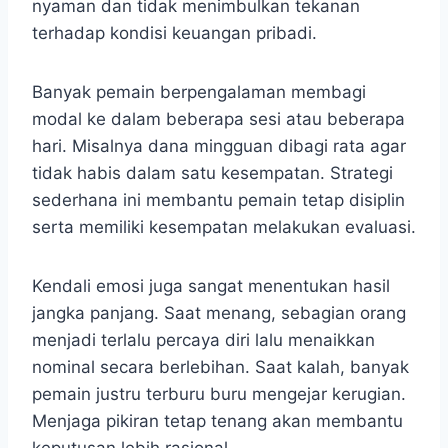
nyaman dan tidak menimbulkan tekanan
terhadap kondisi keuangan pribadi.
Banyak pemain berpengalaman membagi
modal ke dalam beberapa sesi atau beberapa
hari. Misalnya dana mingguan dibagi rata agar
tidak habis dalam satu kesempatan. Strategi
sederhana ini membantu pemain tetap disiplin
serta memiliki kesempatan melakukan evaluasi.
Kendali emosi juga sangat menentukan hasil
jangka panjang. Saat menang, sebagian orang
menjadi terlalu percaya diri lalu menaikkan
nominal secara berlebihan. Saat kalah, banyak
pemain justru terburu buru mengejar kerugian.
Menjaga pikiran tetap tenang akan membantu
keputusan lebih rasional.