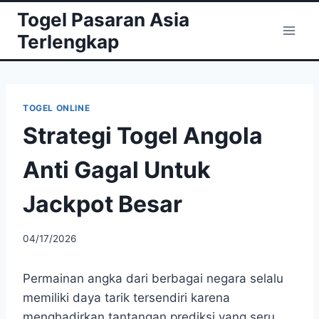
Skip
Togel Pasaran Asia
to
Terlengkap
content
TOGEL ONLINE
Strategi Togel Angola
Anti Gagal Untuk
Jackpot Besar
04/17/2026
Permainan angka dari berbagai negara selalu
memiliki daya tarik tersendiri karena
menghadirkan tantangan prediksi yang seru