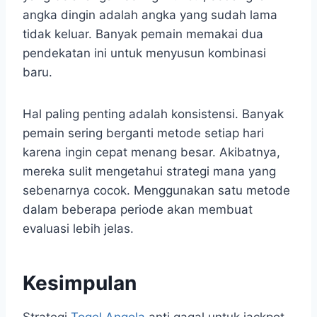
angka dingin adalah angka yang sudah lama
tidak keluar. Banyak pemain memakai dua
pendekatan ini untuk menyusun kombinasi
baru.
Hal paling penting adalah konsistensi. Banyak
pemain sering berganti metode setiap hari
karena ingin cepat menang besar. Akibatnya,
mereka sulit mengetahui strategi mana yang
sebenarnya cocok. Menggunakan satu metode
dalam beberapa periode akan membuat
evaluasi lebih jelas.
Kesimpulan
Strategi
Togel Angola
anti gagal untuk jackpot