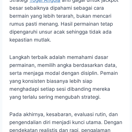
besar sebaiknya dipahami sebagai cara
bermain yang lebih terarah, bukan mencari
rumus pasti menang. Hasil permainan tetap
dipengaruhi unsur acak sehingga tidak ada
kepastian mutlak.
Langkah terbaik adalah memahami dasar
permainan, memilih angka berdasarkan data,
serta menjaga modal dengan disiplin. Pemain
yang konsisten biasanya lebih siap
menghadapi setiap sesi dibanding mereka
yang terlalu sering mengubah strategi.
Pada akhirnya, kesabaran, evaluasi rutin, dan
pengendalian diri menjadi kunci utama. Dengan
pendekatan realistis dan rapi, pengalaman