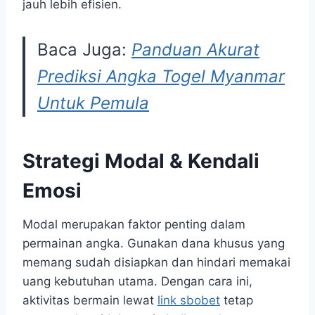
jauh lebih efisien.
Baca Juga:
Panduan Akurat
Prediksi Angka Togel Myanmar
Untuk Pemula
Strategi Modal & Kendali
Emosi
Modal merupakan faktor penting dalam
permainan angka. Gunakan dana khusus yang
memang sudah disiapkan dan hindari memakai
uang kebutuhan utama. Dengan cara ini,
aktivitas bermain lewat
link sbobet
tetap