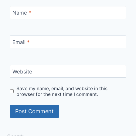
Name
*
Email
*
Website
Save my name, email, and website in this
browser for the next time I comment.