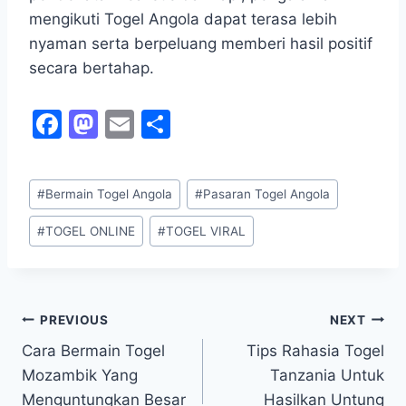
mengikuti Togel Angola dapat terasa lebih
nyaman serta berpeluang memberi hasil positif
secara bertahap.
F
M
E
S
a
a
m
h
c
st
ai
ar
Post
#
Bermain Togel Angola
#
Pasaran Togel Angola
e
o
l
e
Tags:
b
d
#
TOGEL ONLINE
#
TOGEL VIRAL
o
o
o
n
k
Post
PREVIOUS
NEXT
Cara Bermain Togel
Tips Rahasia Togel
navigation
Mozambik Yang
Tanzania Untuk
Menguntungkan Besar
Hasilkan Untung