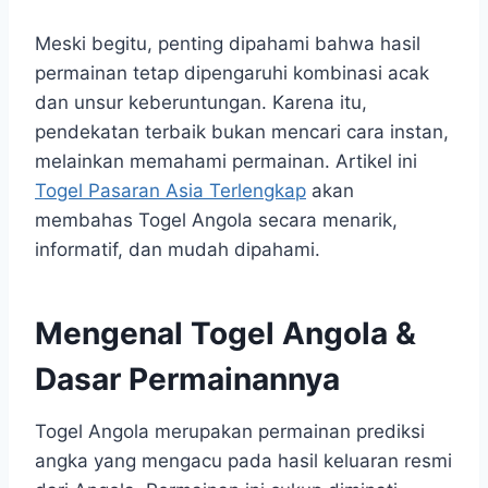
Meski begitu, penting dipahami bahwa hasil
permainan tetap dipengaruhi kombinasi acak
dan unsur keberuntungan. Karena itu,
pendekatan terbaik bukan mencari cara instan,
melainkan memahami permainan. Artikel ini
Togel Pasaran Asia Terlengkap
akan
membahas Togel Angola secara menarik,
informatif, dan mudah dipahami.
Mengenal Togel Angola &
Dasar Permainannya
Togel Angola merupakan permainan prediksi
angka yang mengacu pada hasil keluaran resmi