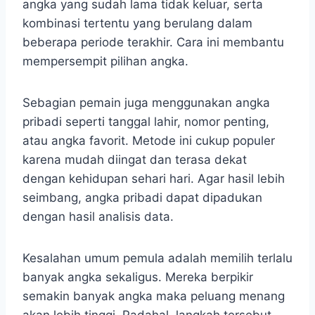
angka yang sudah lama tidak keluar, serta
kombinasi tertentu yang berulang dalam
beberapa periode terakhir. Cara ini membantu
mempersempit pilihan angka.
Sebagian pemain juga menggunakan angka
pribadi seperti tanggal lahir, nomor penting,
atau angka favorit. Metode ini cukup populer
karena mudah diingat dan terasa dekat
dengan kehidupan sehari hari. Agar hasil lebih
seimbang, angka pribadi dapat dipadukan
dengan hasil analisis data.
Kesalahan umum pemula adalah memilih terlalu
banyak angka sekaligus. Mereka berpikir
semakin banyak angka maka peluang menang
akan lebih tinggi. Padahal, langkah tersebut