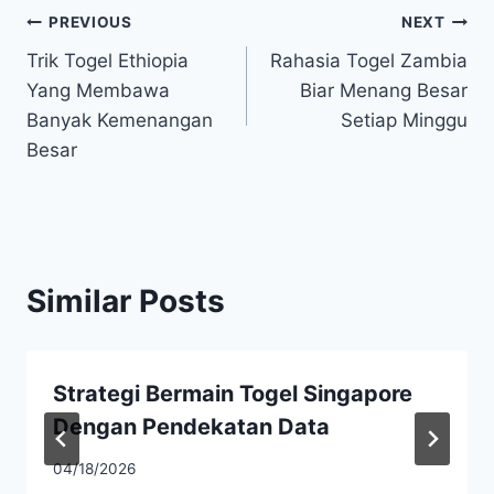
Post
PREVIOUS
NEXT
Trik Togel Ethiopia
Rahasia Togel Zambia
navigation
Yang Membawa
Biar Menang Besar
Banyak Kemenangan
Setiap Minggu
Besar
Similar Posts
Strategi Bermain Togel Singapore
Dengan Pendekatan Data
04/18/2026