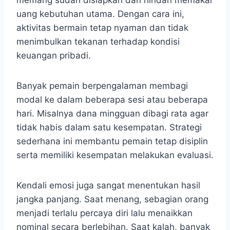
uang kebutuhan utama. Dengan cara ini,
aktivitas bermain tetap nyaman dan tidak
menimbulkan tekanan terhadap kondisi
keuangan pribadi.
Banyak pemain berpengalaman membagi
modal ke dalam beberapa sesi atau beberapa
hari. Misalnya dana mingguan dibagi rata agar
tidak habis dalam satu kesempatan. Strategi
sederhana ini membantu pemain tetap disiplin
serta memiliki kesempatan melakukan evaluasi.
Kendali emosi juga sangat menentukan hasil
jangka panjang. Saat menang, sebagian orang
menjadi terlalu percaya diri lalu menaikkan
nominal secara berlebihan. Saat kalah, banyak