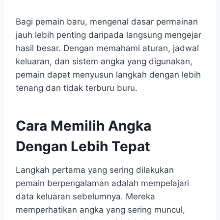
Bagi pemain baru, mengenal dasar permainan
jauh lebih penting daripada langsung mengejar
hasil besar. Dengan memahami aturan, jadwal
keluaran, dan sistem angka yang digunakan,
pemain dapat menyusun langkah dengan lebih
tenang dan tidak terburu buru.
Cara Memilih Angka
Dengan Lebih Tepat
Langkah pertama yang sering dilakukan
pemain berpengalaman adalah mempelajari
data keluaran sebelumnya. Mereka
memperhatikan angka yang sering muncul,