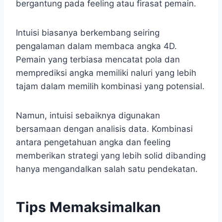
bergantung pada feeling atau firasat pemain.
Intuisi biasanya berkembang seiring
pengalaman dalam membaca angka 4D.
Pemain yang terbiasa mencatat pola dan
memprediksi angka memiliki naluri yang lebih
tajam dalam memilih kombinasi yang potensial.
Namun, intuisi sebaiknya digunakan
bersamaan dengan analisis data. Kombinasi
antara pengetahuan angka dan feeling
memberikan strategi yang lebih solid dibanding
hanya mengandalkan salah satu pendekatan.
Tips Memaksimalkan