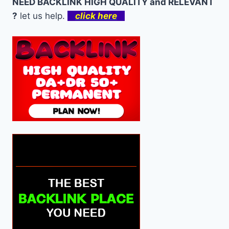
NEED BACKLINK HIGH QUALITY and RELEVANT
?
let us help.
click here