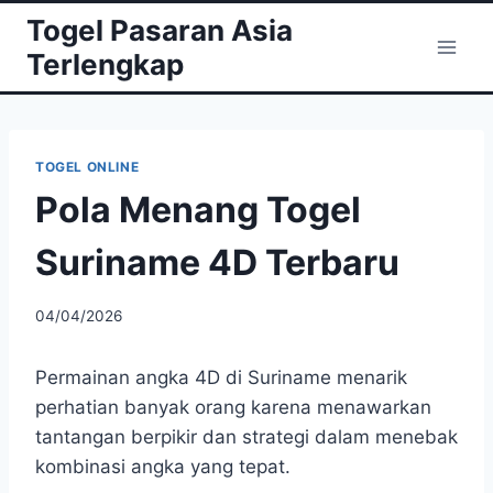
Skip
Togel Pasaran Asia
to
Terlengkap
content
TOGEL ONLINE
Pola Menang Togel
Suriname 4D Terbaru
04/04/2026
Permainan angka 4D di Suriname menarik
perhatian banyak orang karena menawarkan
tantangan berpikir dan strategi dalam menebak
kombinasi angka yang tepat.