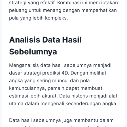
strategi yang efektif. Kombinasi ini menciptakan
peluang untuk menang dengan memperhatikan
pola yang lebih kompleks.
Analisis Data Hasil
Sebelumnya
Menganalisis data hasil sebelumnya menjadi
dasar strategi prediksi 4D. Dengan melihat
angka yang sering muncul dan pola
kemunculannya, pemain dapat membuat
estimasi lebih akurat. Data historis menjadi alat
utama dalam mengenali kecenderungan angka.
Data hasil sebelumnya juga membantu dalam