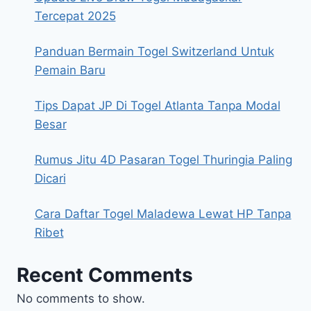
Tercepat 2025
Panduan Bermain Togel Switzerland Untuk
Pemain Baru
Tips Dapat JP Di Togel Atlanta Tanpa Modal
Besar
Rumus Jitu 4D Pasaran Togel Thuringia Paling
Dicari
Cara Daftar Togel Maladewa Lewat HP Tanpa
Ribet
Recent Comments
No comments to show.