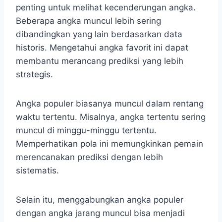
penting untuk melihat kecenderungan angka.
Beberapa angka muncul lebih sering
dibandingkan yang lain berdasarkan data
historis. Mengetahui angka favorit ini dapat
membantu merancang prediksi yang lebih
strategis.
Angka populer biasanya muncul dalam rentang
waktu tertentu. Misalnya, angka tertentu sering
muncul di minggu-minggu tertentu.
Memperhatikan pola ini memungkinkan pemain
merencanakan prediksi dengan lebih
sistematis.
Selain itu, menggabungkan angka populer
dengan angka jarang muncul bisa menjadi