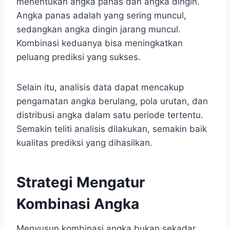
menentukan angka panas dan angka dingin.
Angka panas adalah yang sering muncul,
sedangkan angka dingin jarang muncul.
Kombinasi keduanya bisa meningkatkan
peluang prediksi yang sukses.
Selain itu, analisis data dapat mencakup
pengamatan angka berulang, pola urutan, dan
distribusi angka dalam satu periode tertentu.
Semakin teliti analisis dilakukan, semakin baik
kualitas prediksi yang dihasilkan.
Strategi Mengatur
Kombinasi Angka
Menyusun kombinasi angka bukan sekadar