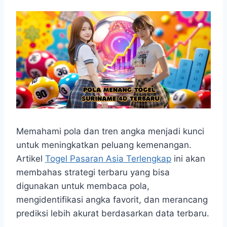
Memahami pola dan tren angka menjadi kunci
untuk meningkatkan peluang kemenangan.
Artikel
Togel Pasaran Asia Terlengkap
ini akan
membahas strategi terbaru yang bisa
digunakan untuk membaca pola,
mengidentifikasi angka favorit, dan merancang
prediksi lebih akurat berdasarkan data terbaru.