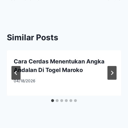
Similar Posts
Cara Cerdas Menentukan Angka
Andalan Di Togel Maroko
04/18/2026