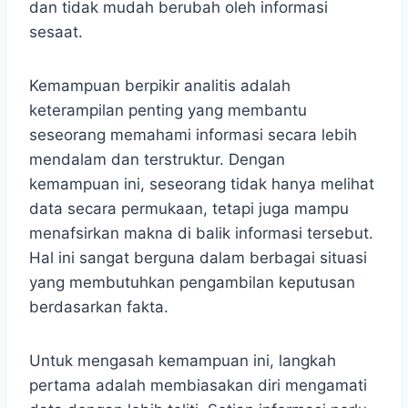
dan tidak mudah berubah oleh informasi
sesaat.
Kemampuan berpikir analitis adalah
keterampilan penting yang membantu
seseorang memahami informasi secara lebih
mendalam dan terstruktur. Dengan
kemampuan ini, seseorang tidak hanya melihat
data secara permukaan, tetapi juga mampu
menafsirkan makna di balik informasi tersebut.
Hal ini sangat berguna dalam berbagai situasi
yang membutuhkan pengambilan keputusan
berdasarkan fakta.
Untuk mengasah kemampuan ini, langkah
pertama adalah membiasakan diri mengamati