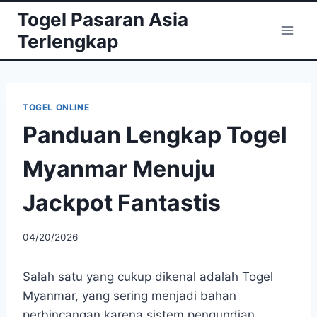
Skip
Togel Pasaran Asia
to
Terlengkap
content
TOGEL ONLINE
Panduan Lengkap Togel
Myanmar Menuju
Jackpot Fantastis
04/20/2026
Salah satu yang cukup dikenal adalah Togel
Myanmar, yang sering menjadi bahan
perbincangan karena sistem pengundian