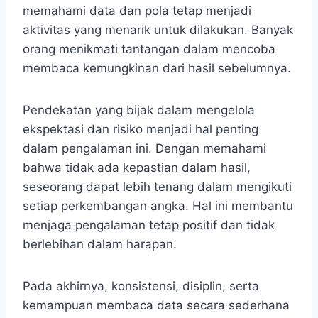
memahami data dan pola tetap menjadi
aktivitas yang menarik untuk dilakukan. Banyak
orang menikmati tantangan dalam mencoba
membaca kemungkinan dari hasil sebelumnya.
Pendekatan yang bijak dalam mengelola
ekspektasi dan risiko menjadi hal penting
dalam pengalaman ini. Dengan memahami
bahwa tidak ada kepastian dalam hasil,
seseorang dapat lebih tenang dalam mengikuti
setiap perkembangan angka. Hal ini membantu
menjaga pengalaman tetap positif dan tidak
berlebihan dalam harapan.
Pada akhirnya, konsistensi, disiplin, serta
kemampuan membaca data secara sederhana