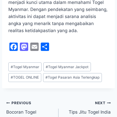
menjadi kunci utama dalam memahami Togel
Myanmar. Dengan pendekatan yang seimbang,
aktivitas ini dapat menjadi sarana analisis
angka yang menarik tanpa mengabaikan
realitas ketidakpastian yang ada.
F
M
E
S
a
a
m
h
c
st
ai
ar
Post
#
Togel Myanmar
#
Togel Myanmar Jackpot
e
o
l
e
Tags:
b
d
#
TOGEL ONLINE
#
Togel Pasaran Asia Terlengkap
o
o
o
n
k
Post
PREVIOUS
NEXT
Bocoran Togel
Tips Jitu Togel India
navigation