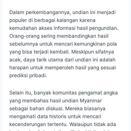
Dalam perkembangannya, undian ini menjadi
populer di berbagai kalangan karena
kemudahan akses informasi hasil pengundian.
Orang-orang sering membandingkan hasil
sebelumnya untuk mencari kemungkinan pola
yang bisa terjadi kembali. Meskipun sifatnya
acak, daya tarik utama dari undian ini adalah
harapan untuk memperoleh hasil yang sesuai
prediksi pribadi.
Selain itu, banyak komunitas pengamat angka
yang membahas hasil undian Myanmar
sebagai bahan diskusi. Mereka biasanya
mengamati data historis untuk mencari
kecenderungan tertentu. Walaupun tidak ada