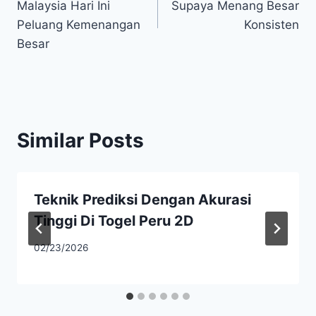
Malaysia Hari Ini
Supaya Menang Besar
Peluang Kemenangan
Konsisten
Besar
Similar Posts
Teknik Prediksi Dengan Akurasi
Tinggi Di Togel Peru 2D
02/23/2026