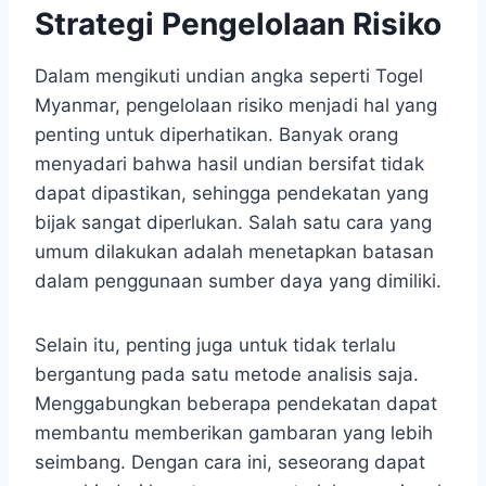
Strategi Pengelolaan Risiko
Dalam mengikuti undian angka seperti Togel
Myanmar, pengelolaan risiko menjadi hal yang
penting untuk diperhatikan. Banyak orang
menyadari bahwa hasil undian bersifat tidak
dapat dipastikan, sehingga pendekatan yang
bijak sangat diperlukan. Salah satu cara yang
umum dilakukan adalah menetapkan batasan
dalam penggunaan sumber daya yang dimiliki.
Selain itu, penting juga untuk tidak terlalu
bergantung pada satu metode analisis saja.
Menggabungkan beberapa pendekatan dapat
membantu memberikan gambaran yang lebih
seimbang. Dengan cara ini, seseorang dapat