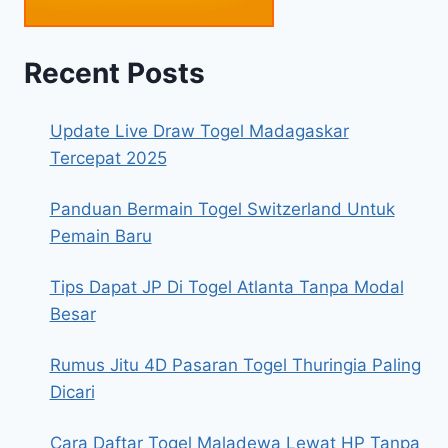
Recent Posts
Update Live Draw Togel Madagaskar
Tercepat 2025
Panduan Bermain Togel Switzerland Untuk
Pemain Baru
Tips Dapat JP Di Togel Atlanta Tanpa Modal
Besar
Rumus Jitu 4D Pasaran Togel Thuringia Paling
Dicari
Cara Daftar Togel Maladewa Lewat HP Tanpa