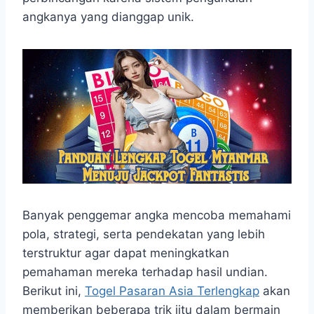
angkanya yang dianggap unik.
Banyak penggemar angka mencoba memahami
pola, strategi, serta pendekatan yang lebih
terstruktur agar dapat meningkatkan
pemahaman mereka terhadap hasil undian.
Berikut ini,
Togel Pasaran Asia Terlengkap
akan
memberikan beberapa trik jitu dalam bermain