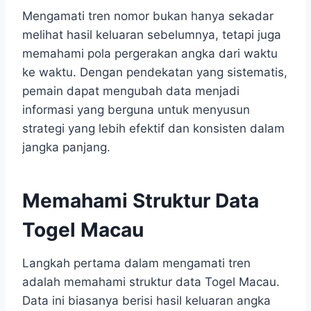
Mengamati tren nomor bukan hanya sekadar
melihat hasil keluaran sebelumnya, tetapi juga
memahami pola pergerakan angka dari waktu
ke waktu. Dengan pendekatan yang sistematis,
pemain dapat mengubah data menjadi
informasi yang berguna untuk menyusun
strategi yang lebih efektif dan konsisten dalam
jangka panjang.
Memahami Struktur Data
Togel Macau
Langkah pertama dalam mengamati tren
adalah memahami struktur data Togel Macau.
Data ini biasanya berisi hasil keluaran angka