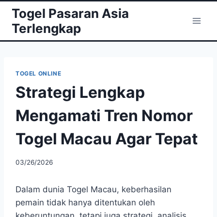
Skip
Togel Pasaran Asia
to
Terlengkap
content
TOGEL ONLINE
Strategi Lengkap
Mengamati Tren Nomor
Togel Macau Agar Tepat
03/26/2026
Dalam dunia Togel Macau, keberhasilan
pemain tidak hanya ditentukan oleh
keberuntungan, tetapi juga strategi, analisis,