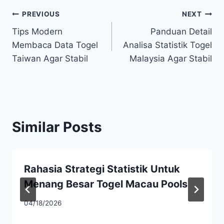
o
n
k
Post
PREVIOUS
NEXT
Tips Modern
Panduan Detail
navigation
Membaca Data Togel
Analisa Statistik Togel
Taiwan Agar Stabil
Malaysia Agar Stabil
Similar Posts
Rahasia Strategi Statistik Untuk
Menang Besar Togel Macau Pools
04/18/2026