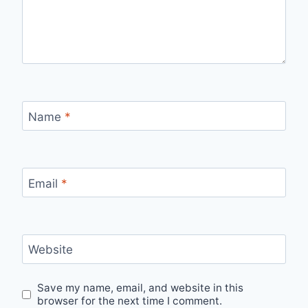
Name
*
Email
*
Website
Save my name, email, and website in this
browser for the next time I comment.