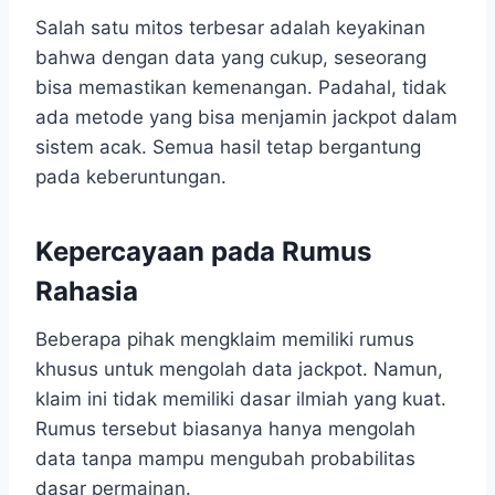
Salah satu mitos terbesar adalah keyakinan
bahwa dengan data yang cukup, seseorang
bisa memastikan kemenangan. Padahal, tidak
ada metode yang bisa menjamin jackpot dalam
sistem acak. Semua hasil tetap bergantung
pada keberuntungan.
Kepercayaan pada Rumus
Rahasia
Beberapa pihak mengklaim memiliki rumus
khusus untuk mengolah data jackpot. Namun,
klaim ini tidak memiliki dasar ilmiah yang kuat.
Rumus tersebut biasanya hanya mengolah
data tanpa mampu mengubah probabilitas
dasar permainan.