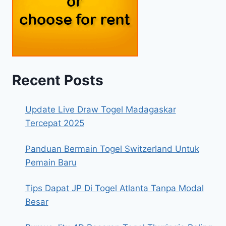
Recent Posts
Update Live Draw Togel Madagaskar
Tercepat 2025
Panduan Bermain Togel Switzerland Untuk
Pemain Baru
Tips Dapat JP Di Togel Atlanta Tanpa Modal
Besar