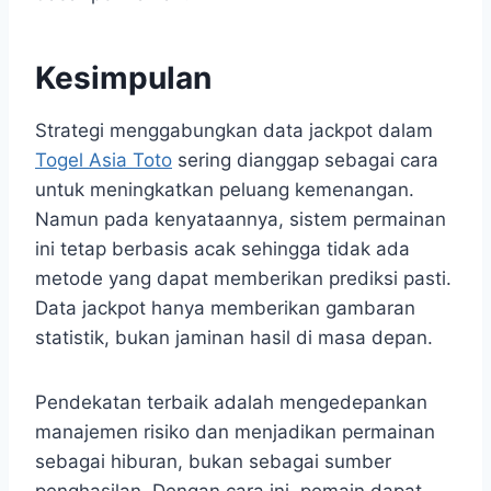
Kesimpulan
Strategi menggabungkan data jackpot dalam
Togel Asia Toto
sering dianggap sebagai cara
untuk meningkatkan peluang kemenangan.
Namun pada kenyataannya, sistem permainan
ini tetap berbasis acak sehingga tidak ada
metode yang dapat memberikan prediksi pasti.
Data jackpot hanya memberikan gambaran
statistik, bukan jaminan hasil di masa depan.
Pendekatan terbaik adalah mengedepankan
manajemen risiko dan menjadikan permainan
sebagai hiburan, bukan sebagai sumber
penghasilan. Dengan cara ini, pemain dapat