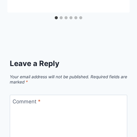
Leave a Reply
Your email address will not be published.
Required fields are
marked
*
Comment
*