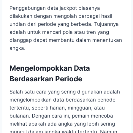
Penggabungan data jackpot biasanya
dilakukan dengan mengolah berbagai hasil
undian dari periode yang berbeda. Tujuannya
adalah untuk mencari pola atau tren yang
dianggap dapat membantu dalam menentukan
angka.
Mengelompokkan Data
Berdasarkan Periode
Salah satu cara yang sering digunakan adalah
mengelompokkan data berdasarkan periode
tertentu, seperti harian, mingguan, atau
bulanan. Dengan cara ini, pemain mencoba
melihat apakah ada angka yang lebih sering
muncul dalam jangka waktu tertentu. Namun,