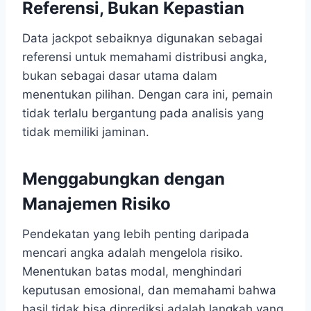
Referensi, Bukan Kepastian
Data jackpot sebaiknya digunakan sebagai
referensi untuk memahami distribusi angka,
bukan sebagai dasar utama dalam
menentukan pilihan. Dengan cara ini, pemain
tidak terlalu bergantung pada analisis yang
tidak memiliki jaminan.
Menggabungkan dengan
Manajemen Risiko
Pendekatan yang lebih penting daripada
mencari angka adalah mengelola risiko.
Menentukan batas modal, menghindari
keputusan emosional, dan memahami bahwa
hasil tidak bisa diprediksi adalah langkah yang