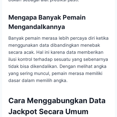
Mengapa Banyak Pemain
Mengandalkannya
Banyak pemain merasa lebih percaya diri ketika
menggunakan data dibandingkan menebak
secara acak. Hal ini karena data memberikan
ilusi kontrol terhadap sesuatu yang sebenarnya
tidak bisa dikendalikan. Dengan melihat angka
yang sering muncul, pemain merasa memiliki
dasar dalam memilih angka.
Cara Menggabungkan Data
Jackpot Secara Umum