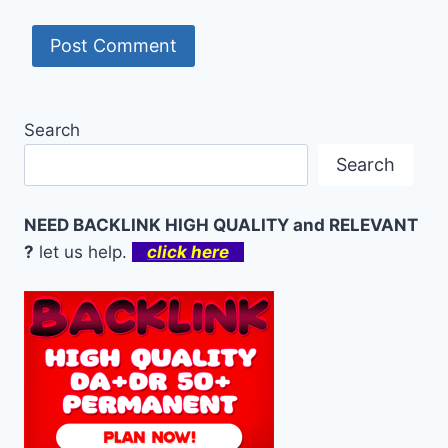
Search
Search
NEED BACKLINK HIGH QUALITY and RELEVANT
?
let us help.
click here