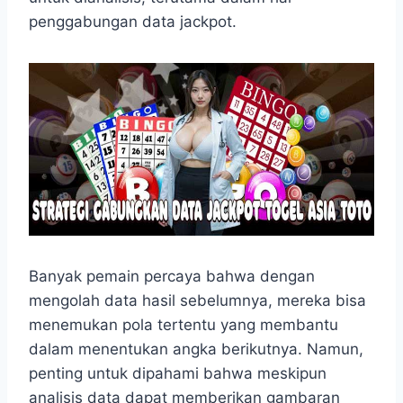
penggabungan data jackpot.
Banyak pemain percaya bahwa dengan
mengolah data hasil sebelumnya, mereka bisa
menemukan pola tertentu yang membantu
dalam menentukan angka berikutnya. Namun,
penting untuk dipahami bahwa meskipun
analisis data dapat memberikan gambaran