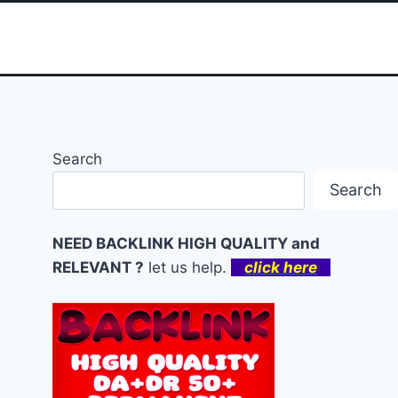
Search
Search
NEED BACKLINK HIGH QUALITY and
RELEVANT ?
let us help.
click here