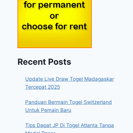
Recent Posts
Update Live Draw Togel Madagaskar
Tercepat 2025
Panduan Bermain Togel Switzerland
Untuk Pemain Baru
Tips Dapat JP Di Togel Atlanta Tanpa