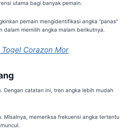
ferensi utama bagi banyak pemain.
kinkan pemain mengidentifikasi angka “panas”
an dalam memilih angka malam berikutnya.
 Togel Corazon Mor
ang
a. Dengan catatan ini, tren angka lebih mudah
. Misalnya, memeriksa frekuensi angka tertentu
 muncul.