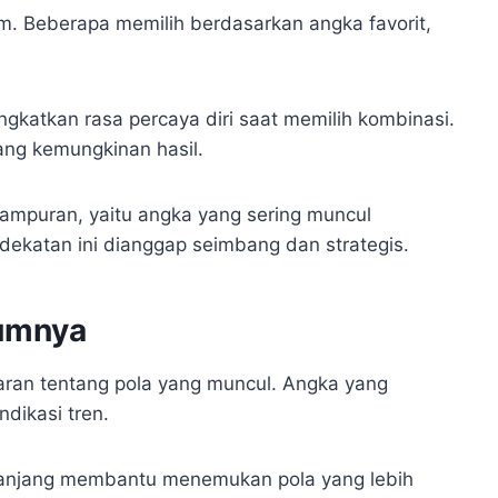
m. Beberapa memilih berdasarkan angka favorit,
katkan rasa percaya diri saat memilih kombinasi.
ang kemungkinan hasil.
ampuran, yaitu angka yang sering muncul
ekatan ini dianggap seimbang dan strategis.
lumnya
ran tentang pola yang muncul. Angka yang
dikasi tren.
e panjang membantu menemukan pola yang lebih