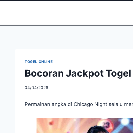
Skip
to
content
TOGEL ONLINE
Bocoran Jackpot Togel
04/04/2026
Permainan angka di Chicago Night selalu men