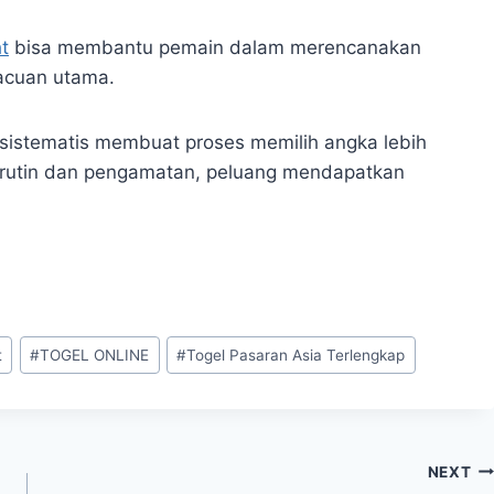
t
bisa membantu pemain dalam merencanakan
i acuan utama.
 sistematis membuat proses memilih angka lebih
n rutin dan pengamatan, peluang mendapatkan
t
#
TOGEL ONLINE
#
Togel Pasaran Asia Terlengkap
NEXT