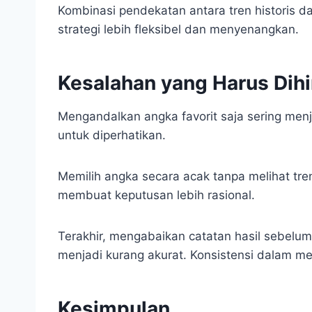
Kombinasi pendekatan antara tren historis da
strategi lebih fleksibel dan menyenangkan.
Kesalahan yang Harus Dihi
Mengandalkan angka favorit saja sering menja
untuk diperhatikan.
Memilih angka secara acak tanpa melihat tren
membuat keputusan lebih rasional.
Terakhir, mengabaikan catatan hasil sebel
menjadi kurang akurat. Konsistensi dalam me
Kesimpulan