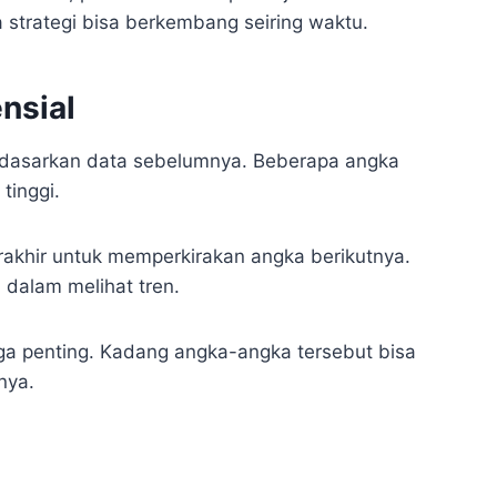
strategi bisa berkembang seiring waktu.
nsial
erdasarkan data sebelumnya. Beberapa angka
tinggi.
rakhir untuk memperkirakan angka berikutnya.
 dalam melihat tren.
ga penting. Kadang angka-angka tersebut bisa
nya.