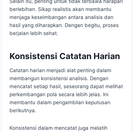
Selain itu, penting untuk tidak terbawa harapan
berlebihan. Sikap realistis akan membantu
menjaga keseimbangan antara analisis dan
hasil yang diharapkan. Dengan begitu, proses
berjalan lebih sehat.
Konsistensi Catatan Harian
Catatan harian menjadi alat penting dalam
membangun konsistensi analisis. Dengan
mencatat setiap hasil, seseorang dapat melihat
perkembangan pola secara lebih jelas. Ini
membantu dalam pengambilan keputusan
berikutnya.
Konsistensi dalam mencatat juga melatih