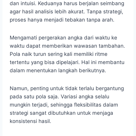
dan intuisi. Keduanya harus berjalan seimbang
agar hasil analisis lebih akurat. Tanpa strategi,
proses hanya menjadi tebakan tanpa arah.
Mengamati pergerakan angka dari waktu ke
waktu dapat memberikan wawasan tambahan.
Pola naik turun sering kali memiliki ritme
tertentu yang bisa dipelajari. Hal ini membantu
dalam menentukan langkah berikutnya.
Namun, penting untuk tidak terlalu bergantung
pada satu pola saja. Variasi angka selalu
mungkin terjadi, sehingga fleksibilitas dalam
strategi sangat dibutuhkan untuk menjaga
konsistensi hasil.