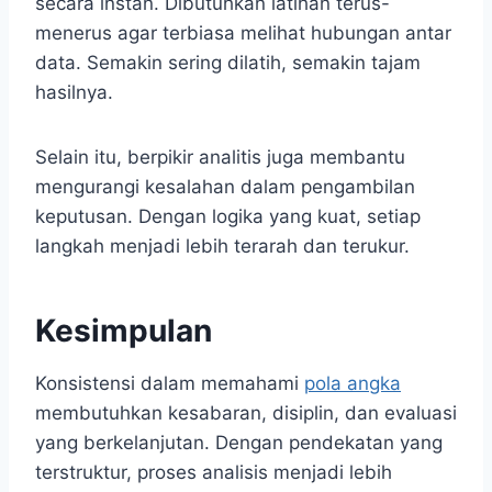
secara instan. Dibutuhkan latihan terus-
menerus agar terbiasa melihat hubungan antar
data. Semakin sering dilatih, semakin tajam
hasilnya.
Selain itu, berpikir analitis juga membantu
mengurangi kesalahan dalam pengambilan
keputusan. Dengan logika yang kuat, setiap
langkah menjadi lebih terarah dan terukur.
Kesimpulan
Konsistensi dalam memahami
pola angka
membutuhkan kesabaran, disiplin, dan evaluasi
yang berkelanjutan. Dengan pendekatan yang
terstruktur, proses analisis menjadi lebih