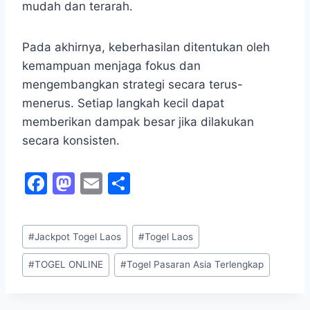
mudah dan terarah.
Pada akhirnya, keberhasilan ditentukan oleh
kemampuan menjaga fokus dan
mengembangkan strategi secara terus-
menerus. Setiap langkah kecil dapat
memberikan dampak besar jika dilakukan
secara konsisten.
F
M
E
S
a
a
m
h
c
st
ai
ar
Post
#
Jackpot Togel Laos
#
Togel Laos
e
o
l
e
Tags:
b
d
#
TOGEL ONLINE
#
Togel Pasaran Asia Terlengkap
o
o