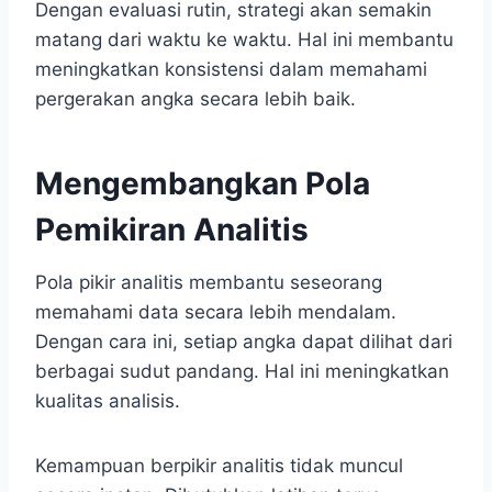
Dengan evaluasi rutin, strategi akan semakin
matang dari waktu ke waktu. Hal ini membantu
meningkatkan konsistensi dalam memahami
pergerakan angka secara lebih baik.
Mengembangkan Pola
Pemikiran Analitis
Pola pikir analitis membantu seseorang
memahami data secara lebih mendalam.
Dengan cara ini, setiap angka dapat dilihat dari
berbagai sudut pandang. Hal ini meningkatkan
kualitas analisis.
Kemampuan berpikir analitis tidak muncul