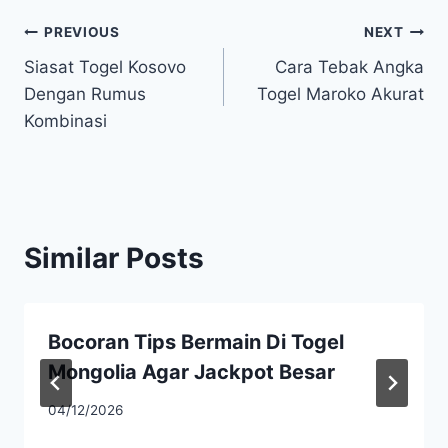
o
n
k
Post
PREVIOUS
NEXT
Siasat Togel Kosovo
Cara Tebak Angka
navigation
Dengan Rumus
Togel Maroko Akurat
Kombinasi
Similar Posts
Bocoran Tips Bermain Di Togel
Mongolia Agar Jackpot Besar
04/12/2026