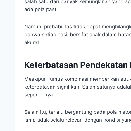
salah satu dari banyak kemungkinan yang a
ada pola pasti.
Namun, probabilitas tidak dapat menghilang
bahwa setiap hasil bersifat acak dalam batas
akurat.
Keterbatasan Pendekatan
Meskipun rumus kombinasi memberikan struktu
keterbatasan signifikan. Salah satunya ada
sepenuhnya.
Selain itu, terlalu bergantung pada pola hist
lama tidak selalu relevan dengan kondisi yan