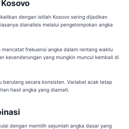
s Kosovo
itkan dengan istilah Kosovo sering dijadikan
 biasanya dianalisis melalui pengelompokan angka
 mencatat frekuensi angka dalam rentang waktu
kan kecenderungan yang mungkin muncul kembali di
lu berulang secara konsisten. Variabel acak tetap
an hasil angka yang diamati.
inasi
ulai dengan memilih sejumlah angka dasar yang