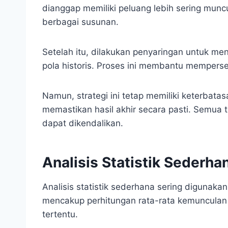
dianggap memiliki peluang lebih sering munc
berbagai susunan.
Setelah itu, dilakukan penyaringan untuk men
pola historis. Proses ini membantu mempersem
Namun, strategi ini tetap memiliki keterba
memastikan hasil akhir secara pasti. Semua 
dapat dikendalikan.
Analisis Statistik Sederha
Analisis statistik sederhana sering diguna
mencakup perhitungan rata-rata kemunculan 
tertentu.