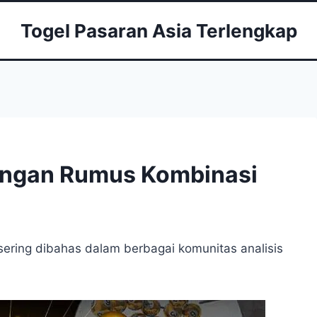
Togel Pasaran Asia Terlengkap
engan Rumus Kombinasi
sering dibahas dalam berbagai komunitas analisis