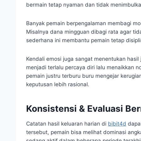
bermain tetap nyaman dan tidak menimbulkan
Banyak pemain berpengalaman membagi moda
Misalnya dana mingguan dibagi rata agar tid
sederhana ini membantu pemain tetap disipli
Kendali emosi juga sangat menentukan hasil
menjadi terlalu percaya diri lalu menaikkan 
pemain justru terburu buru mengejar kerugi
keputusan lebih rasional.
Konsistensi & Evaluasi Be
Catatan hasil keluaran harian
di
bibit4d
dapat
tersebut, pemain bisa melihat dominasi angka 
sedang aktif dalam beberapa periode terakhir