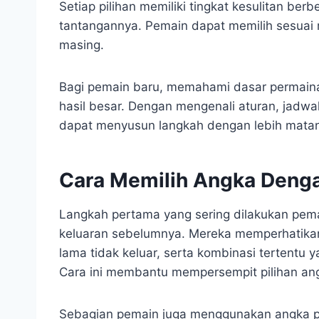
Setiap pilihan memiliki tingkat kesulitan be
tantangannya. Pemain dapat memilih sesua
masing.
Bagi pemain baru, memahami dasar permainan
hasil besar. Dengan mengenali aturan, jadwal
dapat menyusun langkah dengan lebih mata
Cara Memilih Angka Deng
Langkah pertama yang sering dilakukan pem
keluaran sebelumnya. Mereka memperhatikan
lama tidak keluar, serta kombinasi tertentu 
Cara ini membantu mempersempit pilihan an
Sebagian pemain juga menggunakan angka prib