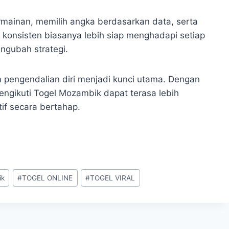
mainan, memilih angka berdasarkan data, serta
 konsisten biasanya lebih siap menghadapi setiap
engubah strategi.
an pengendalian diri menjadi kunci utama. Dengan
engikuti Togel Mozambik dapat terasa lebih
if secara bertahap.
ik
#
TOGEL ONLINE
#
TOGEL VIRAL