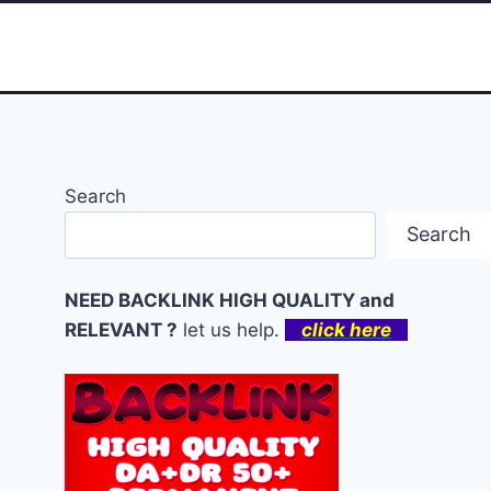
Search
Search
NEED BACKLINK HIGH QUALITY and
RELEVANT ?
let us help.
click here