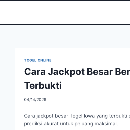
Skip
to
content
TOGEL ONLINE
Cara Jackpot Besar Be
Terbukti
04/14/2026
Cara jackpot besar Togel Iowa yang terbukti 
prediksi akurat untuk peluang maksimal.