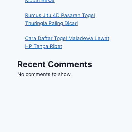
Modal Besar
Rumus Jitu 4D Pasaran Togel
Thuringia Paling Dicari
Cara Daftar Togel Maladewa Lewat
HP Tanpa Ribet
Recent Comments
No comments to show.