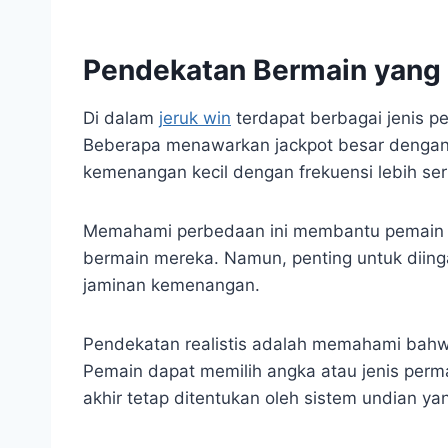
Pendekatan Bermain yang 
Di dalam
jeruk win
terdapat berbagai jenis p
Beberapa menawarkan jackpot besar dengan 
kemenangan kecil dengan frekuensi lebih ser
Memahami perbedaan ini membantu pemain m
bermain mereka. Namun, penting untuk diin
jaminan kemenangan.
Pendekatan realistis adalah memahami bahwa 
Pemain dapat memilih angka atau jenis permai
akhir tetap ditentukan oleh sistem undian ya