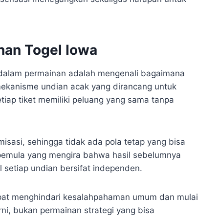
an Togel Iowa
dalam permainan adalah mengenali bagaimana
kanisme undian acak yang dirancang untuk
iap tiket memiliki peluang yang sama tanpa
misasi, sehingga tidak ada pola tetap yang bisa
 pemula yang mengira bahwa hasil sebelumnya
 setiap undian bersifat independen.
apat menghindari kesalahpahaman umum dan mulai
ni, bukan permainan strategi yang bisa