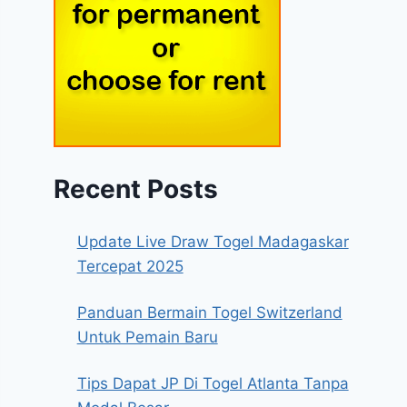
Recent Posts
Update Live Draw Togel Madagaskar
Tercepat 2025
Panduan Bermain Togel Switzerland
Untuk Pemain Baru
Tips Dapat JP Di Togel Atlanta Tanpa