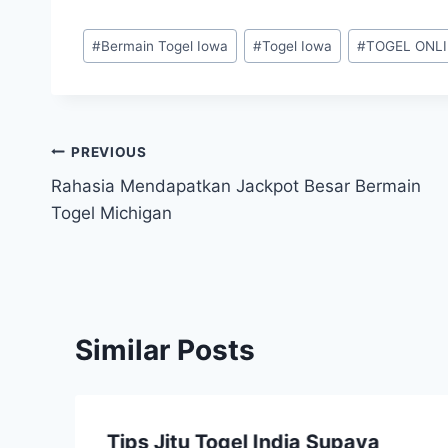
a
a
m
h
c
st
ai
ar
Post
#
Bermain Togel Iowa
#
Togel Iowa
#
TOGEL ONL
e
o
l
e
Tags:
b
d
o
o
o
n
Post
PREVIOUS
k
Rahasia Mendapatkan Jackpot Besar Bermain
navigation
Togel Michigan
Similar Posts
Tips Jitu Togel India Supaya