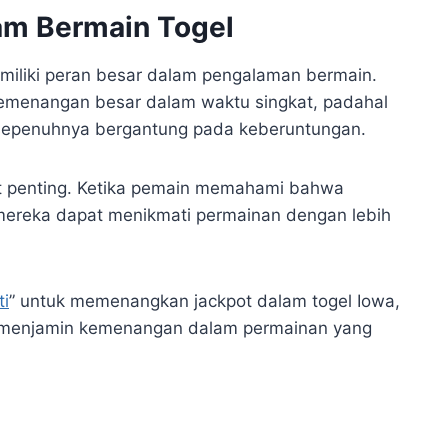
lam Bermain Togel
memiliki peran besar dalam pengalaman bermain.
kemenangan besar dalam waktu singkat, padahal
l sepenuhnya bergantung pada keberuntungan.
at penting. Ketika pemain memahami bahwa
mereka dapat menikmati permainan dengan lebih
ti
” untuk memenangkan jackpot dalam togel Iowa,
t menjamin kemenangan dalam permainan yang