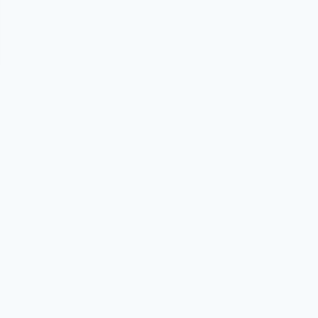
Trik Tersembunyi Togel Nepal