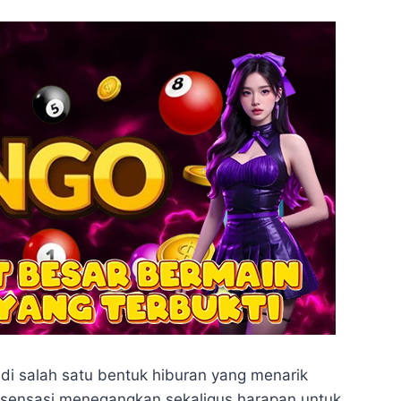
adi salah satu bentuk hiburan yang menarik
sensasi menegangkan sekaligus harapan untuk