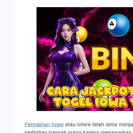
Permainan togel
atau lotere telah lama menj
perhatian banyak orang karena menawarkan 