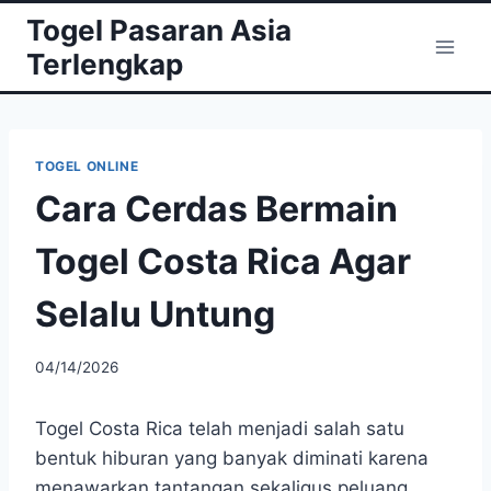
Skip
Togel Pasaran Asia
to
Terlengkap
content
TOGEL ONLINE
Cara Cerdas Bermain
Togel Costa Rica Agar
Selalu Untung
04/14/2026
Togel Costa Rica telah menjadi salah satu
bentuk hiburan yang banyak diminati karena
menawarkan tantangan sekaligus peluang