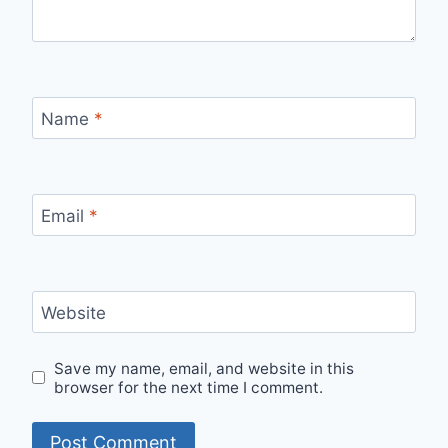
Name
*
Email
*
Website
Save my name, email, and website in this
browser for the next time I comment.