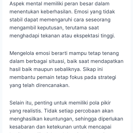
Aspek mental memiliki peran besar dalam
menentukan keberhasilan. Emosi yang tidak
stabil dapat memengaruhi cara seseorang
mengambil keputusan, terutama saat
menghadapi tekanan atau ekspektasi tinggi.
Mengelola emosi berarti mampu tetap tenang
dalam berbagai situasi, baik saat mendapatkan
hasil baik maupun sebaliknya. Sikap ini
membantu pemain tetap fokus pada strategi
yang telah direncanakan.
Selain itu, penting untuk memiliki pola pikir
yang realistis. Tidak setiap percobaan akan
menghasilkan keuntungan, sehingga diperlukan
kesabaran dan ketekunan untuk mencapai