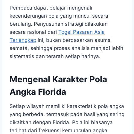
Pembaca dapat belajar mengenali
kecenderungan pola yang muncul secara
berulang. Penyusunan strategi dilakukan
secara rasional dari
Togel Pasaran Asia
Terlengkap
ini, bukan berdasarkan asumsi
semata, sehingga proses analisis menjadi lebih
sistematis dan terarah setiap harinya.
Mengenal Karakter Pola
Angka Florida
Setiap wilayah memiliki karakteristik pola angka
yang berbeda, termasuk pada hasil yang sering
dikaitkan dengan Florida. Pola ini biasanya
terlihat dari frekuensi kemunculan angka