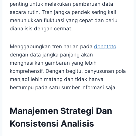
penting untuk melakukan pembaruan data
secara rutin. Tren jangka pendek sering kali
menunjukkan fluktuasi yang cepat dan perlu
dianalisis dengan cermat.
Menggabungkan tren harian pada
donototo
dengan data jangka panjang akan
menghasilkan gambaran yang lebih
komprehensif. Dengan begitu, penyusunan pola
menjadi lebih matang dan tidak hanya
bertumpu pada satu sumber informasi saja.
Manajemen Strategi Dan
Konsistensi Analisis