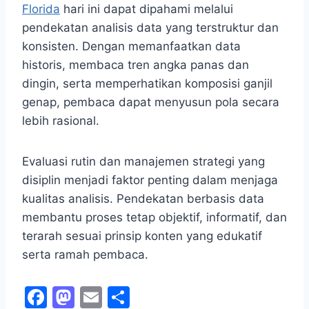
Florida
hari ini dapat dipahami melalui
pendekatan analisis data yang terstruktur dan
konsisten. Dengan memanfaatkan data
historis, membaca tren angka panas dan
dingin, serta memperhatikan komposisi ganjil
genap, pembaca dapat menyusun pola secara
lebih rasional.
Evaluasi rutin dan manajemen strategi yang
disiplin menjadi faktor penting dalam menjaga
kualitas analisis. Pendekatan berbasis data
membantu proses tetap objektif, informatif, dan
terarah sesuai prinsip konten yang edukatif
serta ramah pembaca.
F
M
E
S