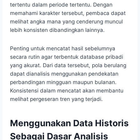
tertentu dalam periode tertentu. Dengan
memahami karakter tersebut, pembaca dapat
melihat angka mana yang cenderung muncul
lebih konsisten dibandingkan lainnya.
Penting untuk mencatat hasil sebelumnya
secara rutin agar terbentuk database pribadi
yang akurat. Dari data tersebut, pola berulang
dapat dianalisis menggunakan pendekatan
perbandingan mingguan maupun bulanan.
Konsistensi dalam mencatat akan membantu
melihat pergeseran tren yang terjadi.
Menggunakan Data Historis
Sebagai Dasar Analisis