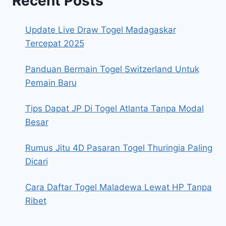
Recent Posts
Update Live Draw Togel Madagaskar
Tercepat 2025
Panduan Bermain Togel Switzerland Untuk
Pemain Baru
Tips Dapat JP Di Togel Atlanta Tanpa Modal
Besar
Rumus Jitu 4D Pasaran Togel Thuringia Paling
Dicari
Cara Daftar Togel Maladewa Lewat HP Tanpa
Ribet