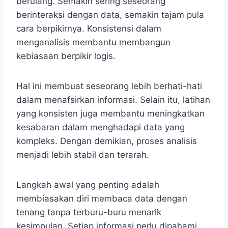
berulang. Semakin sering seseorang
berinteraksi dengan data, semakin tajam pula
cara berpikirnya. Konsistensi dalam
menganalisis membantu membangun
kebiasaan berpikir logis.
Hal ini membuat seseorang lebih berhati-hati
dalam menafsirkan informasi. Selain itu, latihan
yang konsisten juga membantu meningkatkan
kesabaran dalam menghadapi data yang
kompleks. Dengan demikian, proses analisis
menjadi lebih stabil dan terarah.
Langkah awal yang penting adalah
membiasakan diri membaca data dengan
tenang tanpa terburu-buru menarik
kesimpulan. Setiap informasi perlu dipahami