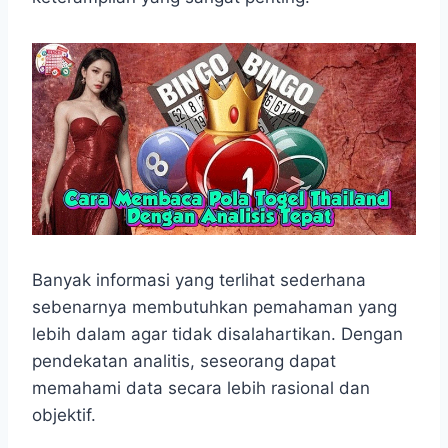
Banyak informasi yang terlihat sederhana
sebenarnya membutuhkan pemahaman yang
lebih dalam agar tidak disalahartikan. Dengan
pendekatan analitis, seseorang dapat
memahami data secara lebih rasional dan
objektif.