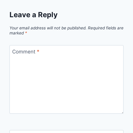
Leave a Reply
Your email address will not be published.
Required fields are
marked
*
Comment
*