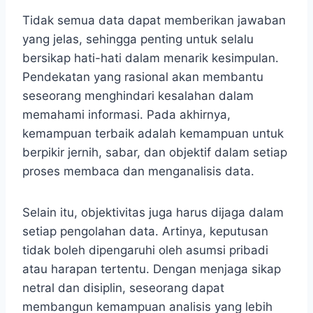
Tidak semua data dapat memberikan jawaban
yang jelas, sehingga penting untuk selalu
bersikap hati-hati dalam menarik kesimpulan.
Pendekatan yang rasional akan membantu
seseorang menghindari kesalahan dalam
memahami informasi. Pada akhirnya,
kemampuan terbaik adalah kemampuan untuk
berpikir jernih, sabar, dan objektif dalam setiap
proses membaca dan menganalisis data.
Selain itu, objektivitas juga harus dijaga dalam
setiap pengolahan data. Artinya, keputusan
tidak boleh dipengaruhi oleh asumsi pribadi
atau harapan tertentu. Dengan menjaga sikap
netral dan disiplin, seseorang dapat
membangun kemampuan analisis yang lebih