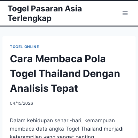
Skip
Togel Pasaran Asia
to
Terlengkap
content
TOGEL ONLINE
Cara Membaca Pola
Togel Thailand Dengan
Analisis Tepat
04/15/2026
Dalam kehidupan sehari-hari, kemampuan
membaca data angka Togel Thailand menjadi
keterampilan yang sangat penting.