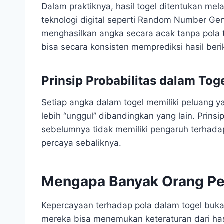
Dalam praktiknya, hasil togel ditentukan mela
teknologi digital seperti Random Number Gen
menghasilkan angka secara acak tanpa pola t
bisa secara konsisten memprediksi hasil beri
Prinsip Probabilitas dalam Tog
Setiap angka dalam togel memiliki peluang 
lebih “unggul” dibandingkan yang lain. Prinsi
sebelumnya tidak memiliki pengaruh terhada
percaya sebaliknya.
Mengapa Banyak Orang Per
Kepercayaan terhadap pola dalam togel buk
mereka bisa menemukan keteraturan dari hasi