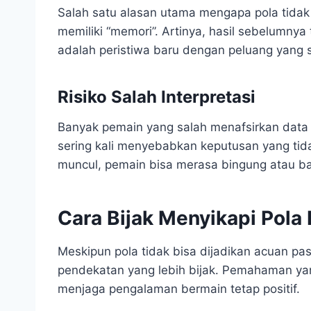
Salah satu alasan utama mengapa pola tidak 
memiliki “memori”. Artinya, hasil sebelumnya
adalah peristiwa baru dengan peluang yang 
Risiko Salah Interpretasi
Banyak pemain yang salah menafsirkan data s
sering kali menyebabkan keputusan yang tidak
muncul, pemain bisa merasa bingung atau ba
Cara Bijak Menyikapi Pola
Meskipun pola tidak bisa dijadikan acuan pas
pendekatan yang lebih bijak. Pemahaman ya
menjaga pengalaman bermain tetap positif.