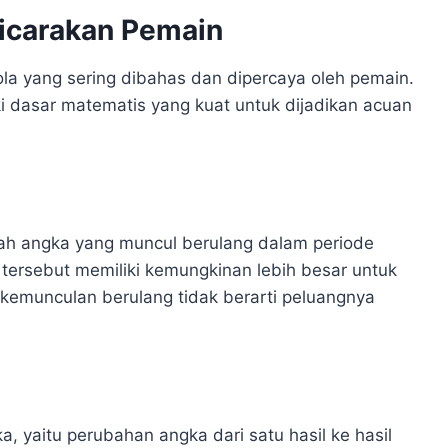
bicarakan Pemain
ola yang sering dibahas dan dipercaya oleh pemain.
ki dasar matematis yang kuat untuk dijadikan acuan
alah angka yang muncul berulang dalam periode
ersebut memiliki kemungkinan lebih besar untuk
kemunculan berulang tidak berarti peluangnya
, yaitu perubahan angka dari satu hasil ke hasil