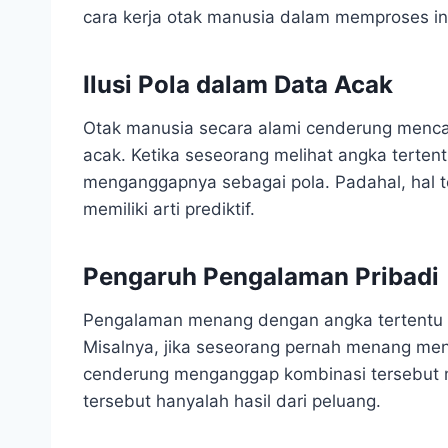
cara kerja otak manusia dalam memproses in
Ilusi Pola dalam Data Acak
Otak manusia secara alami cenderung menca
acak. Ketika seseorang melihat angka terten
menganggapnya sebagai pola. Padahal, hal te
memiliki arti prediktif.
Pengaruh Pengalaman Pribadi
Pengalaman menang dengan angka tertentu s
Misalnya, jika seseorang pernah menang me
cenderung menganggap kombinasi tersebut m
tersebut hanyalah hasil dari peluang.