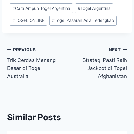
c
st
ai
ar
Post
#
Cara Ampuh Togel Argentina
#
Togel Argentina
e
o
l
e
Tags:
b
d
#
TOGEL ONLINE
#
Togel Pasaran Asia Terlengkap
o
o
o
n
k
Post
PREVIOUS
NEXT
Trik Cerdas Menang
Strategi Pasti Raih
navigation
Besar di Togel
Jackpot di Togel
Australia
Afghanistan
Similar Posts