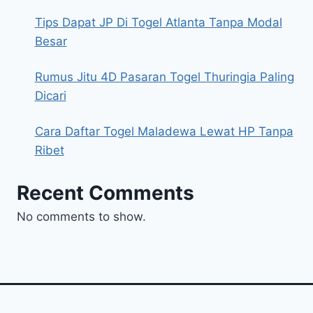
Tips Dapat JP Di Togel Atlanta Tanpa Modal
Besar
Rumus Jitu 4D Pasaran Togel Thuringia Paling
Dicari
Cara Daftar Togel Maladewa Lewat HP Tanpa
Ribet
Recent Comments
No comments to show.