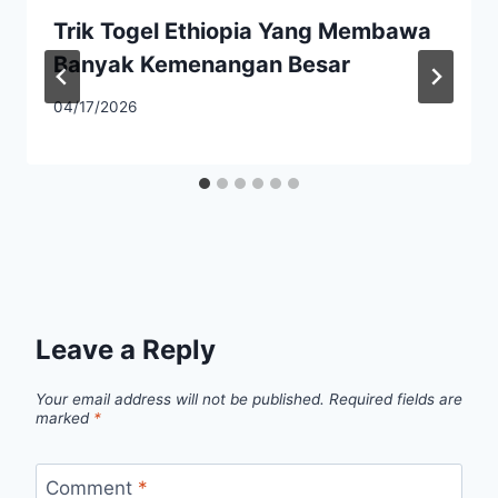
Trik Togel Ethiopia Yang Membawa
Banyak Kemenangan Besar
04/17/2026
Leave a Reply
Your email address will not be published.
Required fields are
marked
*
Comment
*