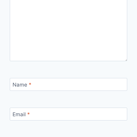
Name
*
Email
*