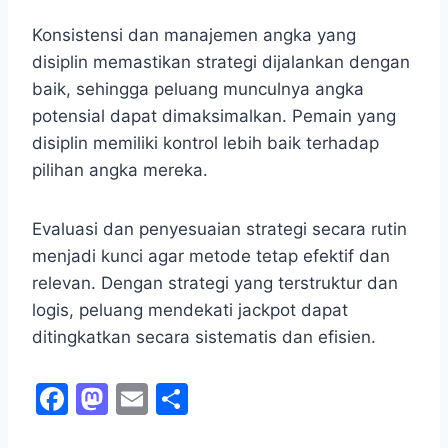
Konsistensi dan manajemen angka yang
disiplin memastikan strategi dijalankan dengan
baik, sehingga peluang munculnya angka
potensial dapat dimaksimalkan. Pemain yang
disiplin memiliki kontrol lebih baik terhadap
pilihan angka mereka.
Evaluasi dan penyesuaian strategi secara rutin
menjadi kunci agar metode tetap efektif dan
relevan. Dengan strategi yang terstruktur dan
logis, peluang mendekati jackpot dapat
ditingkatkan secara sistematis dan efisien.
F
M
E
S
a
a
m
h