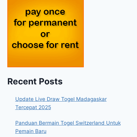
Recent Posts
Update Live Draw Togel Madagaskar
Tercepat 2025
Panduan Bermain Togel Switzerland Untuk
Pemain Baru