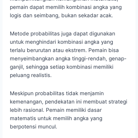
pemain dapat memilih kombinasi angka yang
logis dan seimbang, bukan sekadar acak.
Metode probabilitas juga dapat digunakan
untuk menghindari kombinasi angka yang
terlalu berurutan atau ekstrem. Pemain bisa
menyeimbangkan angka tinggi-rendah, genap-
ganjil, sehingga setiap kombinasi memiliki
peluang realistis.
Meskipun probabilitas tidak menjamin
kemenangan, pendekatan ini membuat strategi
lebih rasional. Pemain memiliki dasar
matematis untuk memilih angka yang
berpotensi muncul.