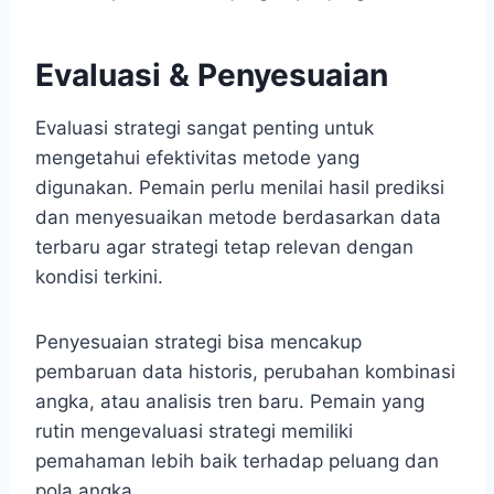
Evaluasi & Penyesuaian
Evaluasi strategi sangat penting untuk
mengetahui efektivitas metode yang
digunakan. Pemain perlu menilai hasil prediksi
dan menyesuaikan metode berdasarkan data
terbaru agar strategi tetap relevan dengan
kondisi terkini.
Penyesuaian strategi bisa mencakup
pembaruan data historis, perubahan kombinasi
angka, atau analisis tren baru. Pemain yang
rutin mengevaluasi strategi memiliki
pemahaman lebih baik terhadap peluang dan
pola angka.