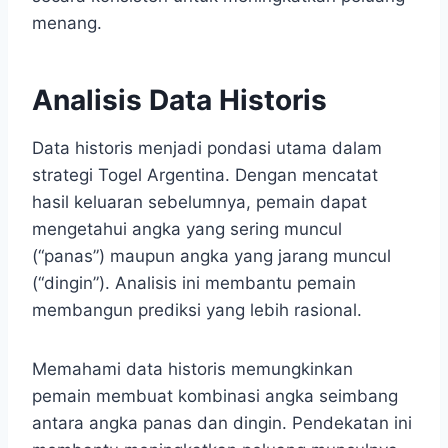
menang.
Analisis Data Historis
Data historis menjadi pondasi utama dalam
strategi Togel Argentina. Dengan mencatat
hasil keluaran sebelumnya, pemain dapat
mengetahui angka yang sering muncul
(“panas”) maupun angka yang jarang muncul
(“dingin”). Analisis ini membantu pemain
membangun prediksi yang lebih rasional.
Memahami data historis memungkinkan
pemain membuat kombinasi angka seimbang
antara angka panas dan dingin. Pendekatan ini