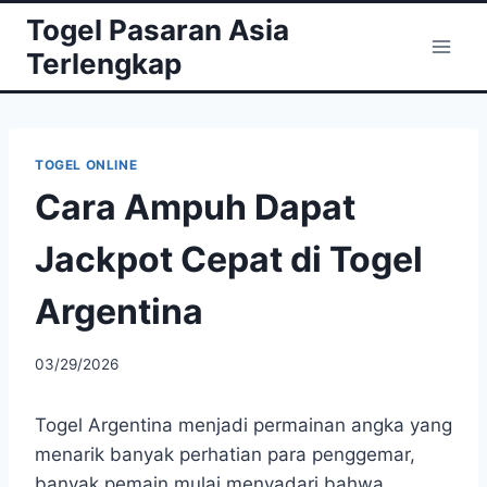
Skip
Togel Pasaran Asia
to
Terlengkap
content
TOGEL ONLINE
Cara Ampuh Dapat
Jackpot Cepat di Togel
Argentina
03/29/2026
Togel Argentina menjadi permainan angka yang
menarik banyak perhatian para penggemar,
banyak pemain mulai menyadari bahwa