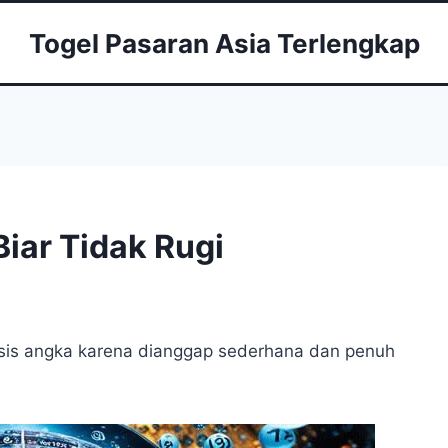
Togel Pasaran Asia Terlengkap
Biar Tidak Rugi
asis angka karena dianggap sederhana dan penuh