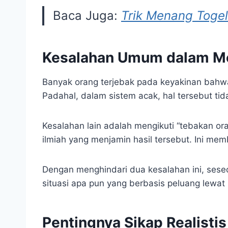
Baca Juga:
Trik Menang Togel
Kesalahan Umum dalam M
Banyak orang terjebak pada keyakinan bahwa
Padahal, dalam sistem acak, hal tersebut tid
Kesalahan lain adalah mengikuti “tebakan o
ilmiah yang menjamin hasil tersebut. Ini mem
Dengan menghindari dua kesalahan ini, seseor
situasi apa pun yang berbasis peluang lewat
Pentingnya Sikap Realisti