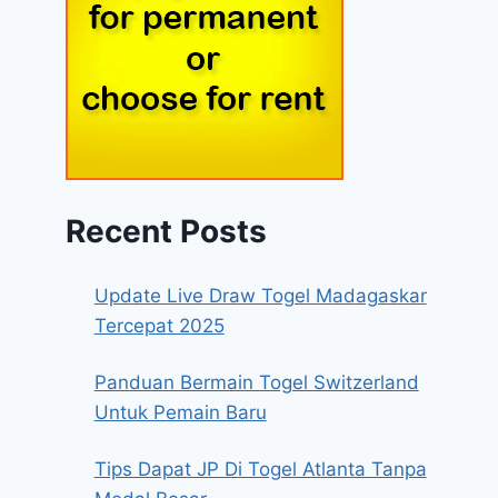
Recent Posts
Update Live Draw Togel Madagaskar
Tercepat 2025
Panduan Bermain Togel Switzerland
Untuk Pemain Baru
Tips Dapat JP Di Togel Atlanta Tanpa