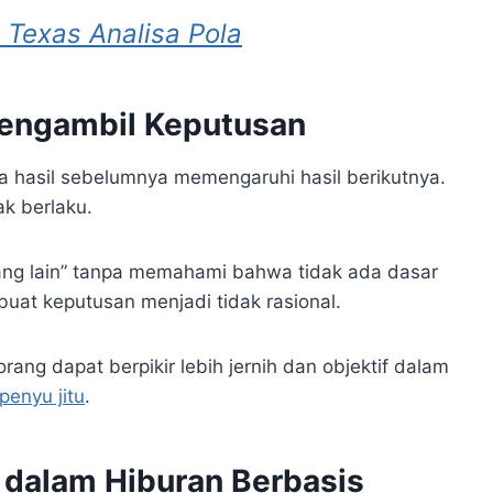
 Texas Analisa Pola
engambil Keputusan
 hasil sebelumnya memengaruhi hasil berikutnya.
ak berlaku.
rang lain” tanpa memahami bahwa tidak ada dasar
buat keputusan menjadi tidak rasional.
ang dapat berpikir lebih jernih dan objektif dalam
penyu jitu
.
s dalam Hiburan Berbasis