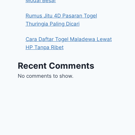
Modal Besar
Rumus Jitu 4D Pasaran Togel
Thuringia Paling Dicari
Cara Daftar Togel Maladewa Lewat
HP Tanpa Ribet
Recent Comments
No comments to show.