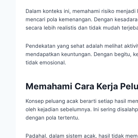
Dalam konteks ini, memahami risiko menjadi 
mencari pola kemenangan. Dengan kesadaran
secara lebih realistis dan tidak mudah terjeb
Pendekatan yang sehat adalah melihat aktivit
mendapatkan keuntungan. Dengan begitu, kep
tidak emosional.
Memahami Cara Kerja Pel
Konsep peluang acak berarti setiap hasil me
oleh kejadian sebelumnya. Ini sering disalah
dengan pola tertentu.
Padahal, dalam sistem acak, hasil tidak memil