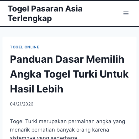
Skip
Togel Pasaran Asia
to
Terlengkap
content
TOGEL ONLINE
Panduan Dasar Memilih
Angka Togel Turki Untuk
Hasil Lebih
04/21/2026
Togel Turki merupakan permainan angka yang
menarik perhatian banyak orang karena
sistemnya yang sederhana.