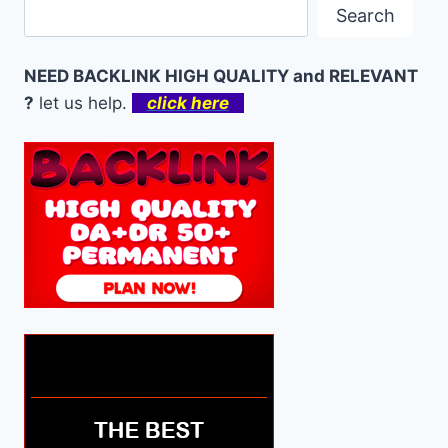
Search
NEED BACKLINK HIGH QUALITY and RELEVANT
?
let us help.
click here