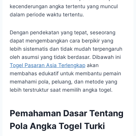
kecenderungan angka tertentu yang muncul
dalam periode waktu tertentu.
Dengan pendekatan yang tepat, seseorang
dapat mengembangkan cara berpikir yang
lebih sistematis dan tidak mudah terpengaruh
oleh asumsi yang tidak berdasar. Dibawah ini
Togel Pasaran Asia Terlengkap
akan
membahas edukatif untuk membantu pemain
memahami pola, peluang, dan metode yang
lebih terstruktur saat memilih angka togel.
Pemahaman Dasar Tentang
Pola Angka Togel Turki