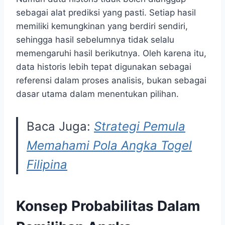
sebagai alat prediksi yang pasti. Setiap hasil
memiliki kemungkinan yang berdiri sendiri,
sehingga hasil sebelumnya tidak selalu
memengaruhi hasil berikutnya. Oleh karena itu,
data historis lebih tepat digunakan sebagai
referensi dalam proses analisis, bukan sebagai
dasar utama dalam menentukan pilihan.
Baca Juga:
Strategi Pemula
Memahami Pola Angka Togel
Filipina
Konsep Probabilitas Dalam