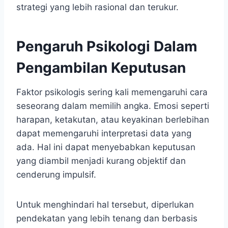
strategi yang lebih rasional dan terukur.
Pengaruh Psikologi Dalam
Pengambilan Keputusan
Faktor psikologis sering kali memengaruhi cara
seseorang dalam memilih angka. Emosi seperti
harapan, ketakutan, atau keyakinan berlebihan
dapat memengaruhi interpretasi data yang
ada. Hal ini dapat menyebabkan keputusan
yang diambil menjadi kurang objektif dan
cenderung impulsif.
Untuk menghindari hal tersebut, diperlukan
pendekatan yang lebih tenang dan berbasis