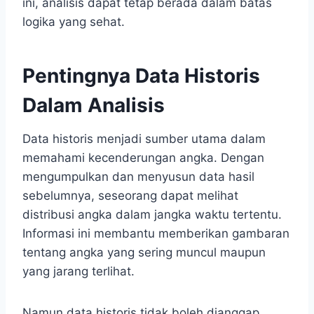
ini, analisis dapat tetap berada dalam batas
logika yang sehat.
Pentingnya Data Historis
Dalam Analisis
Data historis menjadi sumber utama dalam
memahami kecenderungan angka. Dengan
mengumpulkan dan menyusun data hasil
sebelumnya, seseorang dapat melihat
distribusi angka dalam jangka waktu tertentu.
Informasi ini membantu memberikan gambaran
tentang angka yang sering muncul maupun
yang jarang terlihat.
Namun data historis tidak boleh dianggap