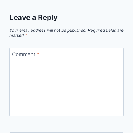
Leave a Reply
Your email address will not be published.
Required fields are
marked
*
Comment
*