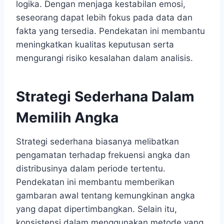
logika. Dengan menjaga kestabilan emosi,
seseorang dapat lebih fokus pada data dan
fakta yang tersedia. Pendekatan ini membantu
meningkatkan kualitas keputusan serta
mengurangi risiko kesalahan dalam analisis.
Strategi Sederhana Dalam
Memilih Angka
Strategi sederhana biasanya melibatkan
pengamatan terhadap frekuensi angka dan
distribusinya dalam periode tertentu.
Pendekatan ini membantu memberikan
gambaran awal tentang kemungkinan angka
yang dapat dipertimbangkan. Selain itu,
konsistensi dalam menggunakan metode yang