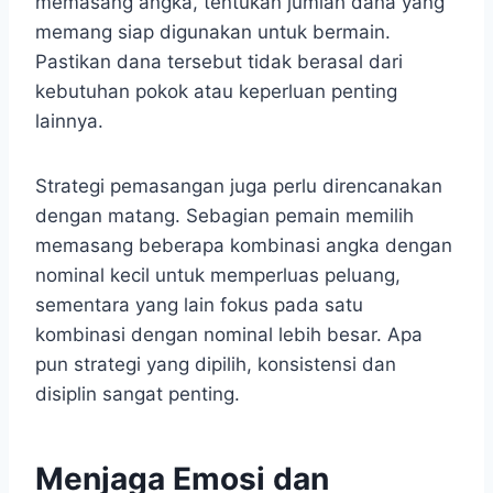
memasang angka, tentukan jumlah dana yang
memang siap digunakan untuk bermain.
Pastikan dana tersebut tidak berasal dari
kebutuhan pokok atau keperluan penting
lainnya.
Strategi pemasangan juga perlu direncanakan
dengan matang. Sebagian pemain memilih
memasang beberapa kombinasi angka dengan
nominal kecil untuk memperluas peluang,
sementara yang lain fokus pada satu
kombinasi dengan nominal lebih besar. Apa
pun strategi yang dipilih, konsistensi dan
disiplin sangat penting.
Menjaga Emosi dan