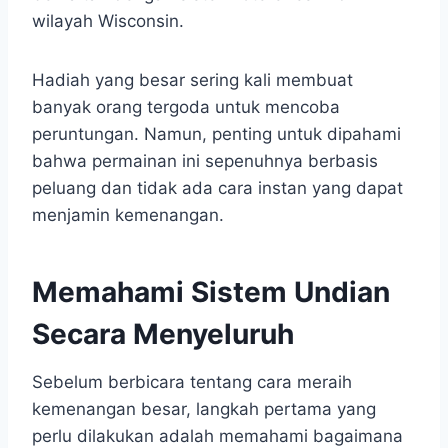
wilayah
Wisconsin
.
Hadiah yang besar sering kali membuat
banyak orang tergoda untuk mencoba
peruntungan. Namun, penting untuk dipahami
bahwa permainan ini sepenuhnya berbasis
peluang dan tidak ada cara instan yang dapat
menjamin kemenangan.
Memahami Sistem Undian
Secara Menyeluruh
Sebelum berbicara tentang cara meraih
kemenangan besar, langkah pertama yang
perlu dilakukan adalah memahami bagaimana