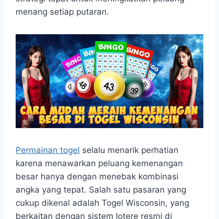
menang setiap putaran.
Permainan togel
selalu menarik perhatian
karena menawarkan peluang kemenangan
besar hanya dengan menebak kombinasi
angka yang tepat. Salah satu pasaran yang
cukup dikenal adalah Togel Wisconsin, yang
berkaitan dengan sistem lotere resmi di