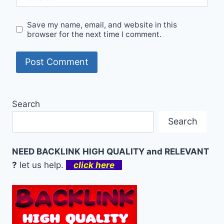
Save my name, email, and website in this
browser for the next time I comment.
Search
Search
NEED BACKLINK HIGH QUALITY and RELEVANT
?
let us help.
click here