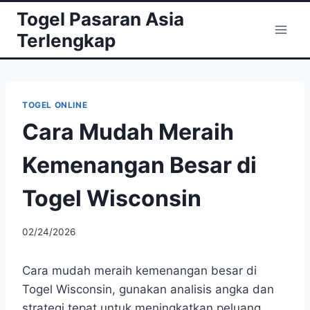
Skip
Togel Pasaran Asia
to
Terlengkap
content
TOGEL ONLINE
Cara Mudah Meraih
Kemenangan Besar di
Togel Wisconsin
02/24/2026
Cara mudah meraih kemenangan besar di
Togel Wisconsin, gunakan analisis angka dan
strategi tepat untuk meningkatkan peluang