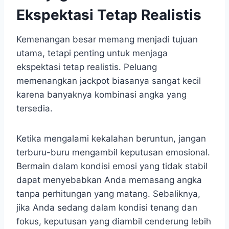
Ekspektasi Tetap Realistis
Kemenangan besar memang menjadi tujuan
utama, tetapi penting untuk menjaga
ekspektasi tetap realistis. Peluang
memenangkan jackpot biasanya sangat kecil
karena banyaknya kombinasi angka yang
tersedia.
Ketika mengalami kekalahan beruntun, jangan
terburu-buru mengambil keputusan emosional.
Bermain dalam kondisi emosi yang tidak stabil
dapat menyebabkan Anda memasang angka
tanpa perhitungan yang matang. Sebaliknya,
jika Anda sedang dalam kondisi tenang dan
fokus, keputusan yang diambil cenderung lebih