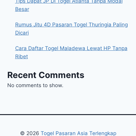
Tips Dapat JP Di Togel Atlanta Tanpa Modal
Besar
Rumus Jitu 4D Pasaran Togel Thuringia Paling
Dicari
Cara Daftar Togel Maladewa Lewat HP Tanpa
Ribet
Recent Comments
No comments to show.
© 2026
Togel Pasaran Asia Terlengkap