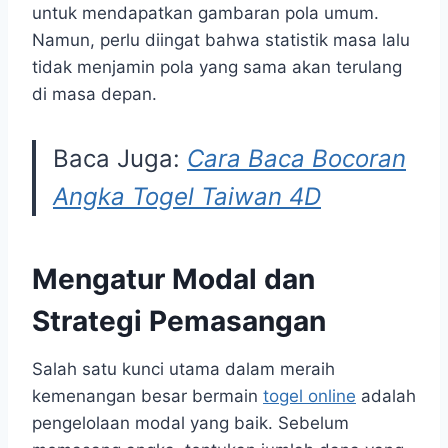
untuk mendapatkan gambaran pola umum.
Namun, perlu diingat bahwa statistik masa lalu
tidak menjamin pola yang sama akan terulang
di masa depan.
Baca Juga:
Cara Baca Bocoran
Angka Togel Taiwan 4D
Mengatur Modal dan
Strategi Pemasangan
Salah satu kunci utama dalam meraih
kemenangan besar bermain
togel online
adalah
pengelolaan modal yang baik. Sebelum