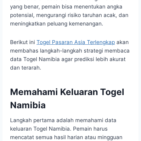
yang benar, pemain bisa menentukan angka
potensial, mengurangi risiko taruhan acak, dan
meningkatkan peluang kemenangan.
Berikut ini
Togel Pasaran Asia Terlengkap
akan
membahas langkah-langkah strategi membaca
data Togel Namibia agar prediksi lebih akurat
dan terarah.
Memahami Keluaran Togel
Namibia
Langkah pertama adalah memahami data
keluaran Togel Namibia. Pemain harus
mencatat semua hasil harian atau mingguan