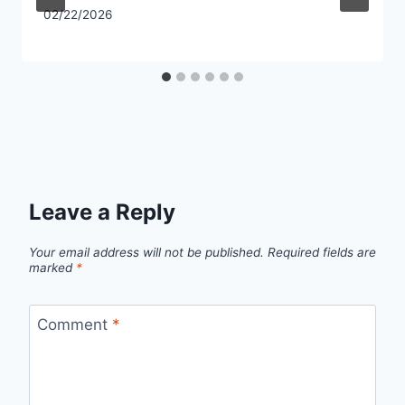
02/22/2026
Leave a Reply
Your email address will not be published.
Required fields are
marked
*
Comment
*