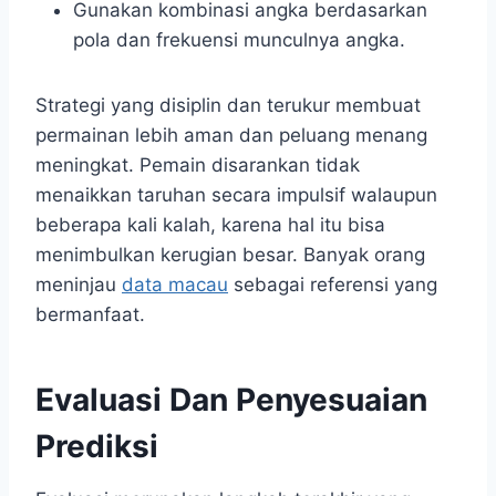
Gunakan kombinasi angka berdasarkan
pola dan frekuensi munculnya angka.
Strategi yang disiplin dan terukur membuat
permainan lebih aman dan peluang menang
meningkat. Pemain disarankan tidak
menaikkan taruhan secara impulsif walaupun
beberapa kali kalah, karena hal itu bisa
menimbulkan kerugian besar. Banyak orang
meninjau
data macau
sebagai referensi yang
bermanfaat.
Evaluasi Dan Penyesuaian
Prediksi