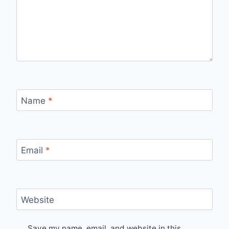
Name
*
Email
*
Website
Save my name, email, and website in this