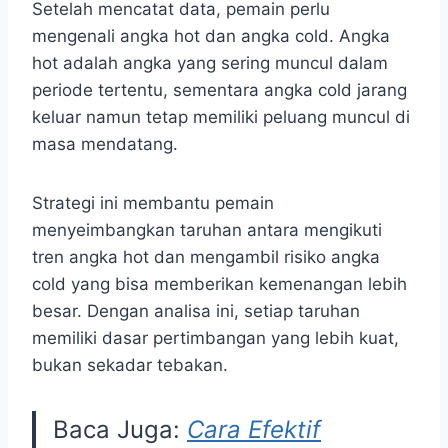
Setelah mencatat data, pemain perlu
mengenali angka hot dan angka cold. Angka
hot adalah angka yang sering muncul dalam
periode tertentu, sementara angka cold jarang
keluar namun tetap memiliki peluang muncul di
masa mendatang.
Strategi ini membantu pemain
menyeimbangkan taruhan antara mengikuti
tren angka hot dan mengambil risiko angka
cold yang bisa memberikan kemenangan lebih
besar. Dengan analisa ini, setiap taruhan
memiliki dasar pertimbangan yang lebih kuat,
bukan sekadar tebakan.
Baca Juga:
Cara Efektif