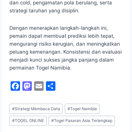
dan cold, pengamatan pola berulang, serta
strategi taruhan yang disiplin.
Dengan menerapkan langkah-langkah ini,
pemain dapat membuat prediksi lebih tepat,
mengurangi risiko kerugian, dan meningkatkan
peluang kemenangan. Konsistensi dan evaluasi
menjadi kunci sukses jangka panjang dalam
permainan Togel Namibia.
F
M
E
S
a
a
m
h
c
st
ai
ar
Post
#
Strategi Membaca Data
#
Togel Namibia
e
o
l
e
Tags:
b
d
#
TOGEL ONLINE
#
Togel Pasaran Asia Terlengkap