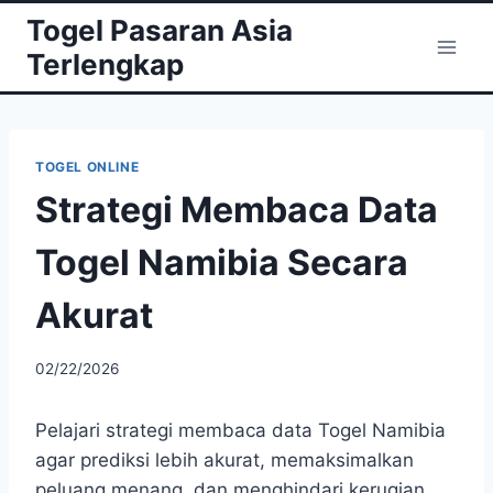
Skip
Togel Pasaran Asia
to
Terlengkap
content
TOGEL ONLINE
Strategi Membaca Data
Togel Namibia Secara
Akurat
02/22/2026
Pelajari strategi membaca data Togel Namibia
agar prediksi lebih akurat, memaksimalkan
peluang menang, dan menghindari kerugian