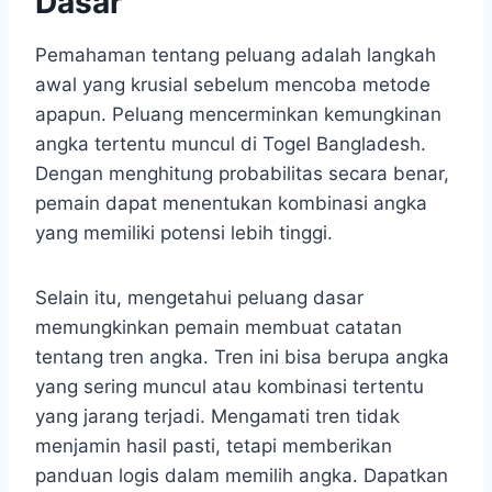
Dasar
Pemahaman tentang peluang adalah langkah
awal yang krusial sebelum mencoba metode
apapun. Peluang mencerminkan kemungkinan
angka tertentu muncul di Togel Bangladesh.
Dengan menghitung probabilitas secara benar,
pemain dapat menentukan kombinasi angka
yang memiliki potensi lebih tinggi.
Selain itu, mengetahui peluang dasar
memungkinkan pemain membuat catatan
tentang tren angka. Tren ini bisa berupa angka
yang sering muncul atau kombinasi tertentu
yang jarang terjadi. Mengamati tren tidak
menjamin hasil pasti, tetapi memberikan
panduan logis dalam memilih angka. Dapatkan