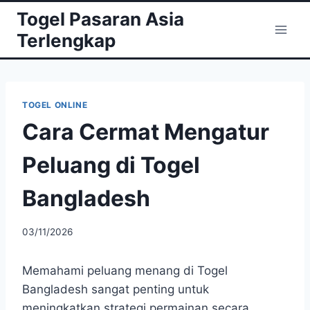
Skip
Togel Pasaran Asia
to
Terlengkap
content
TOGEL ONLINE
Cara Cermat Mengatur
Peluang di Togel
Bangladesh
03/11/2026
Memahami peluang menang di Togel
Bangladesh sangat penting untuk
meningkatkan strategi permainan secara