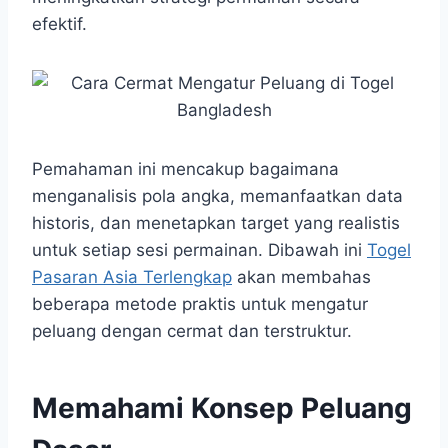
efektif.
Pemahaman ini mencakup bagaimana
menganalisis pola angka, memanfaatkan data
historis, dan menetapkan target yang realistis
untuk setiap sesi permainan. Dibawah ini
Togel
Pasaran Asia Terlengkap
akan membahas
beberapa metode praktis untuk mengatur
peluang dengan cermat dan terstruktur.
Memahami Konsep Peluang