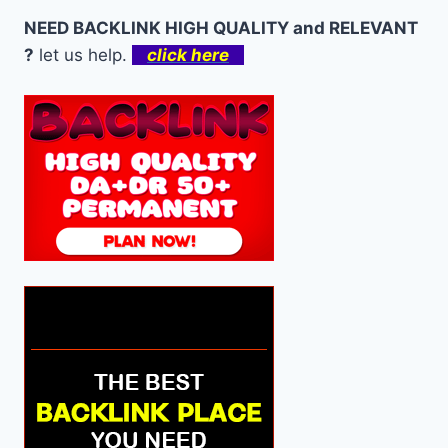
NEED BACKLINK HIGH QUALITY and RELEVANT
?
let us help.
click here