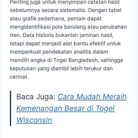
Penting juga untuk menyimpan catatan hasil
sebelumnya secara sistematis. Dengan tabel
atau grafik sederhana, pemain dapat
mengidentifikasi pola berulang atau perubahan
tren. Data historis bukanlah jaminan hasil,
tetapi dapat menjadi alat bantu efektif untuk
memperkuat pendekatan analitis dalam
memilih angka di Togel Bangladesh, sehingga
keputusan yang diambil lebih terukur dan
cermat.
Baca Juga:
Cara Mudah Meraih
Kemenangan Besar di Togel
Wisconsin