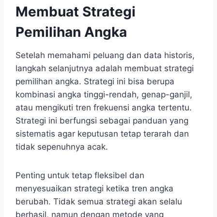
Membuat Strategi
Pemilihan Angka
Setelah memahami peluang dan data historis,
langkah selanjutnya adalah membuat strategi
pemilihan angka. Strategi ini bisa berupa
kombinasi angka tinggi-rendah, genap-ganjil,
atau mengikuti tren frekuensi angka tertentu.
Strategi ini berfungsi sebagai panduan yang
sistematis agar keputusan tetap terarah dan
tidak sepenuhnya acak.
Penting untuk tetap fleksibel dan
menyesuaikan strategi ketika tren angka
berubah. Tidak semua strategi akan selalu
berhasil, namun dengan metode yang