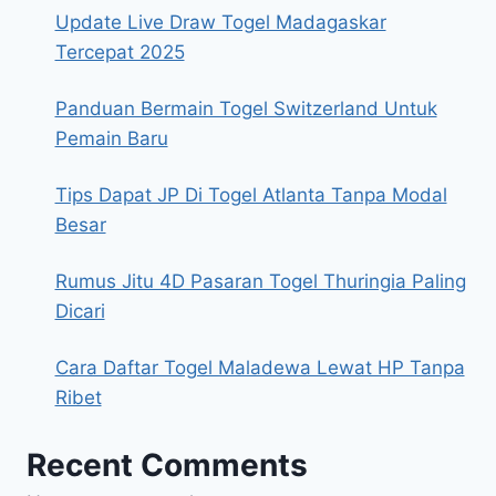
Update Live Draw Togel Madagaskar
Tercepat 2025
Panduan Bermain Togel Switzerland Untuk
Pemain Baru
Tips Dapat JP Di Togel Atlanta Tanpa Modal
Besar
Rumus Jitu 4D Pasaran Togel Thuringia Paling
Dicari
Cara Daftar Togel Maladewa Lewat HP Tanpa
Ribet
Recent Comments