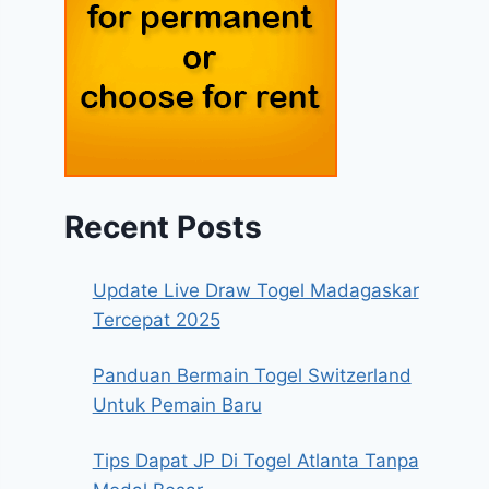
Recent Posts
Update Live Draw Togel Madagaskar
Tercepat 2025
Panduan Bermain Togel Switzerland
Untuk Pemain Baru
Tips Dapat JP Di Togel Atlanta Tanpa