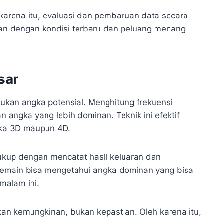
 karena itu, evaluasi dan pembaruan data secara
levan dengan kondisi terbaru dan peluang menang
sar
kan angka potensial. Menghitung frekuensi
angka yang lebih dominan. Teknik ini efektif
gka 3D maupun 4D.
Cukup dengan mencatat hasil keluaran dan
pemain bisa mengetahui angka dominan yang bisa
malam ini.
kan kemungkinan, bukan kepastian. Oleh karena itu,