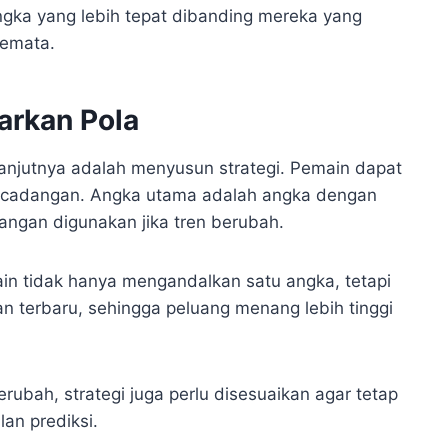
ngka yang lebih tepat dibanding mereka yang
semata.
arkan Pola
lanjutnya adalah menyusun strategi. Pemain dapat
 cadangan. Angka utama adalah angka dengan
ngan digunakan jika tren berubah.
ain tidak hanya mengandalkan satu angka, tetapi
an terbaru, sehingga peluang menang lebih tinggi
 berubah, strategi juga perlu disesuaikan agar tetap
an prediksi.