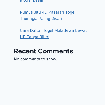
Modal Besar
Rumus Jitu 4D Pasaran Togel
Thuringia Paling Dicari
Cara Daftar Togel Maladewa Lewat
HP Tanpa Ribet
Recent Comments
No comments to show.