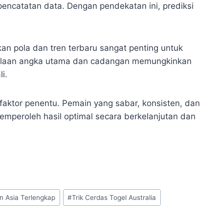
pencatatan data. Dengan pendekatan ini, prediksi
kan pola dan tren terbaru sangat penting untuk
lolaan angka utama dan cadangan memungkinkan
li.
di faktor penentu. Pemain yang sabar, konsisten, dan
memperoleh hasil optimal secara berkelanjutan dan
n Asia Terlengkap
#
Trik Cerdas Togel Australia