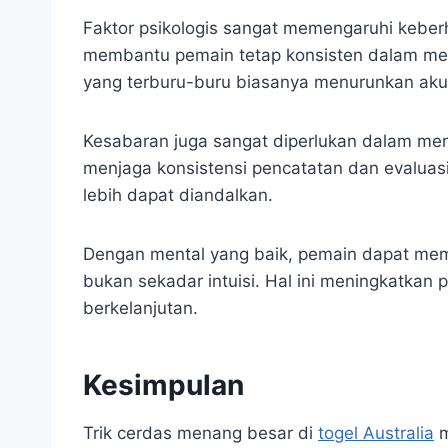
Faktor psikologis sangat memengaruhi keberhas
membantu pemain tetap konsisten dalam menj
yang terburu-buru biasanya menurunkan akur
Kesabaran juga sangat diperlukan dalam men
menjaga konsistensi pencatatan dan evaluasi,
lebih dapat diandalkan.
Dengan mental yang baik, pemain dapat mem
bukan sekadar intuisi. Hal ini meningkatkan
berkelanjutan.
Kesimpulan
Trik cerdas menang besar di
togel Australia
m