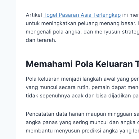
Artikel
Togel Pasaran Asia Terlengkap
ini mem
untuk meningkatkan peluang menang besar. 
mengenali pola angka, dan menyusun strategi
dan terarah.
Memahami Pola Keluaran T
Pola keluaran menjadi langkah awal yang pe
yang muncul secara rutin, pemain dapat meng
tidak sepenuhnya acak dan bisa dijadikan p
Pencatatan data harian maupun mingguan san
angka panas yang sering muncul dan angka di
membantu menyusun prediksi angka yang leb