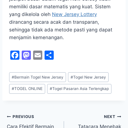
memiliki dasar matematis yang kuat. Sistem
yang dikelola oleh
New Jersey Lottery
dirancang secara acak dan transparan,
sehingga tidak ada metode pasti yang dapat
menjamin kemenangan.
F
M
E
S
a
a
m
h
c
st
ai
ar
Post
#
Bermain Togel New Jersey
#
Togel New Jersey
e
o
l
e
Tags:
b
d
#
TOGEL ONLINE
#
Togel Pasaran Asia Terlengkap
o
o
o
n
k
Post
PREVIOUS
NEXT
Cara Efektif Bermain
Tatacara Menebak