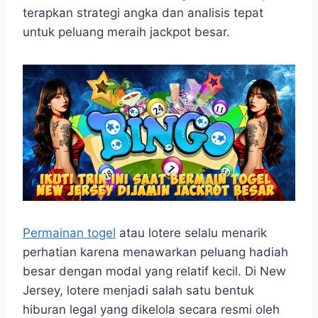
terapkan strategi angka dan analisis tepat
untuk peluang meraih jackpot besar.
Permainan togel
atau lotere selalu menarik
perhatian karena menawarkan peluang hadiah
besar dengan modal yang relatif kecil. Di New
Jersey, lotere menjadi salah satu bentuk
hiburan legal yang dikelola secara resmi oleh