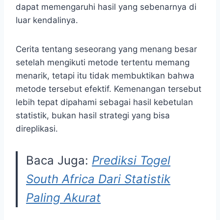
dapat memengaruhi hasil yang sebenarnya di
luar kendalinya.
Cerita tentang seseorang yang menang besar
setelah mengikuti metode tertentu memang
menarik, tetapi itu tidak membuktikan bahwa
metode tersebut efektif. Kemenangan tersebut
lebih tepat dipahami sebagai hasil kebetulan
statistik, bukan hasil strategi yang bisa
direplikasi.
Baca Juga:
Prediksi Togel
South Africa Dari Statistik
Paling Akurat