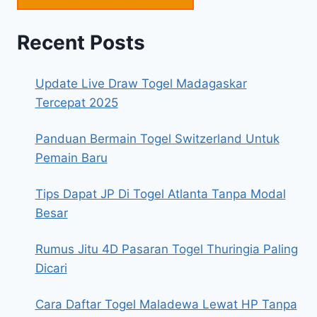
Recent Posts
Update Live Draw Togel Madagaskar
Tercepat 2025
Panduan Bermain Togel Switzerland Untuk
Pemain Baru
Tips Dapat JP Di Togel Atlanta Tanpa Modal
Besar
Rumus Jitu 4D Pasaran Togel Thuringia Paling
Dicari
Cara Daftar Togel Maladewa Lewat HP Tanpa