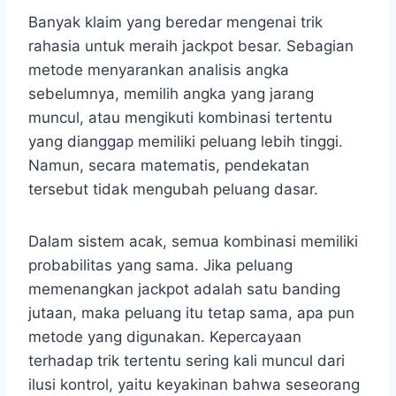
Banyak klaim yang beredar mengenai trik
rahasia untuk meraih jackpot besar. Sebagian
metode menyarankan analisis angka
sebelumnya, memilih angka yang jarang
muncul, atau mengikuti kombinasi tertentu
yang dianggap memiliki peluang lebih tinggi.
Namun, secara matematis, pendekatan
tersebut tidak mengubah peluang dasar.
Dalam sistem acak, semua kombinasi memiliki
probabilitas yang sama. Jika peluang
memenangkan jackpot adalah satu banding
jutaan, maka peluang itu tetap sama, apa pun
metode yang digunakan. Kepercayaan
terhadap trik tertentu sering kali muncul dari
ilusi kontrol, yaitu keyakinan bahwa seseorang