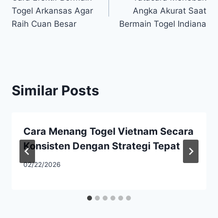
navigation
Togel Arkansas Agar
Angka Akurat Saat
Raih Cuan Besar
Bermain Togel Indiana
Similar Posts
Cara Menang Togel Vietnam Secara
Konsisten Dengan Strategi Tepat
02/22/2026