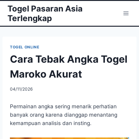
Skip
Togel Pasaran Asia
to
Terlengkap
content
TOGEL ONLINE
Cara Tebak Angka Togel
Maroko Akurat
04/11/2026
Permainan angka sering menarik perhatian
banyak orang karena dianggap menantang
kemampuan analisis dan insting.