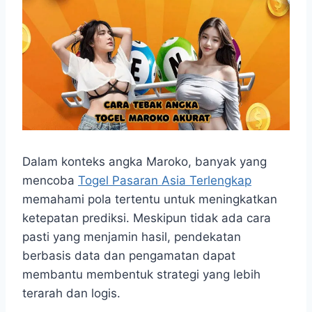
Dalam konteks angka Maroko, banyak yang
mencoba
Togel Pasaran Asia Terlengkap
memahami pola tertentu untuk meningkatkan
ketepatan prediksi. Meskipun tidak ada cara
pasti yang menjamin hasil, pendekatan
berbasis data dan pengamatan dapat
membantu membentuk strategi yang lebih
terarah dan logis.