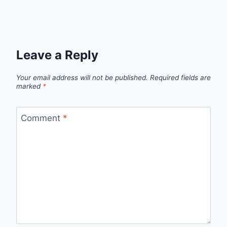
Leave a Reply
Your email address will not be published.
Required fields are
marked
*
Comment
*