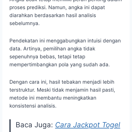
proses prediksi. Namun, angka ini dapat
diarahkan berdasarkan hasil analisis
sebelumnya.
Pendekatan ini menggabungkan intuisi dengan
data. Artinya, pemilihan angka tidak
sepenuhnya bebas, tetapi tetap
mempertimbangkan pola yang sudah ada.
Dengan cara ini, hasil tebakan menjadi lebih
terstruktur. Meski tidak menjamin hasil pasti,
metode ini membantu meningkatkan
konsistensi analisis.
Baca Juga:
Cara Jackpot Togel