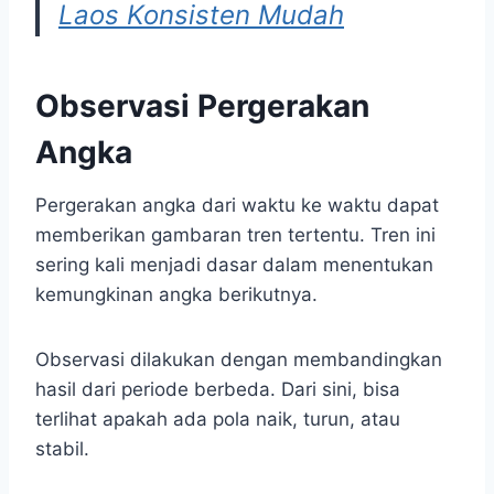
Laos Konsisten Mudah
Observasi Pergerakan
Angka
Pergerakan angka dari waktu ke waktu dapat
memberikan gambaran tren tertentu. Tren ini
sering kali menjadi dasar dalam menentukan
kemungkinan angka berikutnya.
Observasi dilakukan dengan membandingkan
hasil dari periode berbeda. Dari sini, bisa
terlihat apakah ada pola naik, turun, atau
stabil.