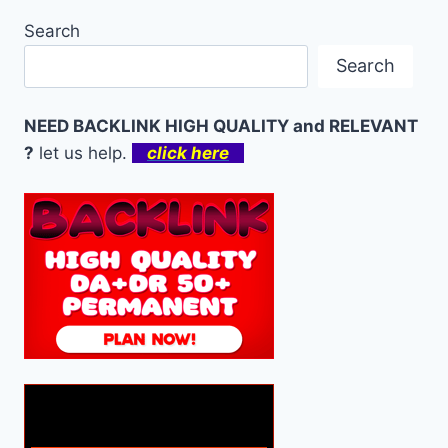
Search
Search
NEED BACKLINK HIGH QUALITY and RELEVANT
?
let us help.
click here