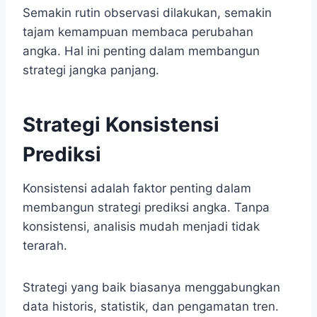
Semakin rutin observasi dilakukan, semakin
tajam kemampuan membaca perubahan
angka. Hal ini penting dalam membangun
strategi jangka panjang.
Strategi Konsistensi
Prediksi
Konsistensi adalah faktor penting dalam
membangun strategi prediksi angka. Tanpa
konsistensi, analisis mudah menjadi tidak
terarah.
Strategi yang baik biasanya menggabungkan
data historis, statistik, dan pengamatan tren.