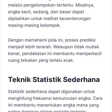
melalui pengelompokan tertentu. Misalnya,
angka kecil, sedang, dan besar dapat
dipisahkan untuk melihat kecenderungan
masing-masing kelompok.
Dengan memahami pola ini, proses prediksi
menjadi lebih terarah. Walaupun tidak mutlak
benar, pendekatan ini membantu memperkecil
ruang tebakan yang terlalu acak.
Teknik Statistik Sederhana
Statistik sederhana dapat digunakan untuk
menghitung frekuensi kemunculan angka. Cara
ini membantu menentukan angka mana yang
paling dominan dalam periode tertentu.