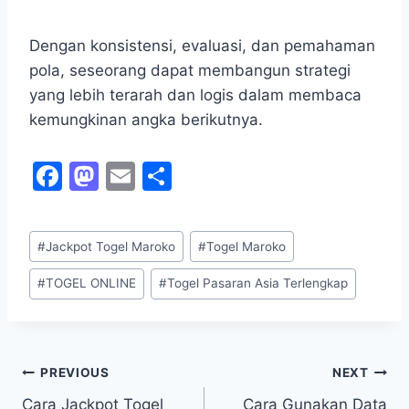
Dengan konsistensi, evaluasi, dan pemahaman
pola, seseorang dapat membangun strategi
yang lebih terarah dan logis dalam membaca
kemungkinan angka berikutnya.
F
M
E
S
a
a
m
h
c
st
ai
ar
Post
#
Jackpot Togel Maroko
#
Togel Maroko
e
o
l
e
Tags:
b
d
#
TOGEL ONLINE
#
Togel Pasaran Asia Terlengkap
o
o
o
n
k
Post
PREVIOUS
NEXT
Cara Jackpot Togel
Cara Gunakan Data