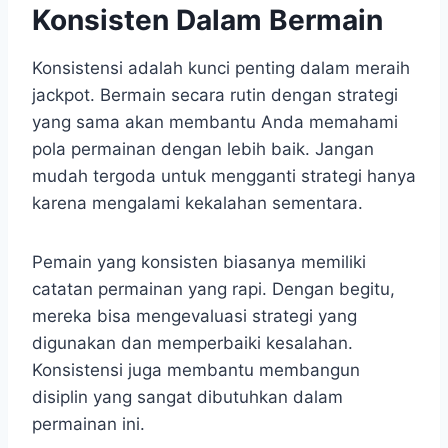
Konsisten Dalam Bermain
Konsistensi adalah kunci penting dalam meraih
jackpot. Bermain secara rutin dengan strategi
yang sama akan membantu Anda memahami
pola permainan dengan lebih baik. Jangan
mudah tergoda untuk mengganti strategi hanya
karena mengalami kekalahan sementara.
Pemain yang konsisten biasanya memiliki
catatan permainan yang rapi. Dengan begitu,
mereka bisa mengevaluasi strategi yang
digunakan dan memperbaiki kesalahan.
Konsistensi juga membantu membangun
disiplin yang sangat dibutuhkan dalam
permainan ini.