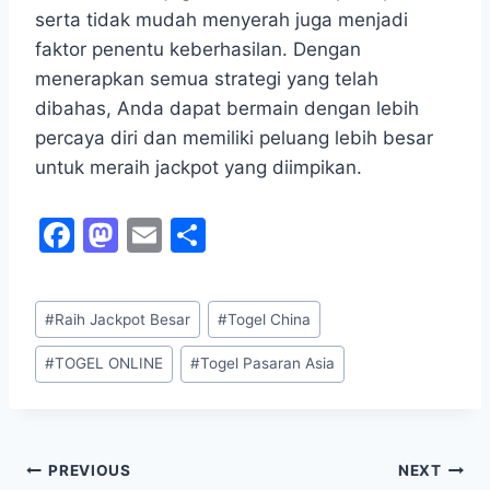
serta tidak mudah menyerah juga menjadi
faktor penentu keberhasilan. Dengan
menerapkan semua strategi yang telah
dibahas, Anda dapat bermain dengan lebih
percaya diri dan memiliki peluang lebih besar
untuk meraih jackpot yang diimpikan.
F
M
E
S
a
a
m
h
c
st
ai
ar
Post
#
Raih Jackpot Besar
#
Togel China
e
o
l
e
Tags:
b
d
#
TOGEL ONLINE
#
Togel Pasaran Asia
o
o
o
n
k
Post
PREVIOUS
NEXT