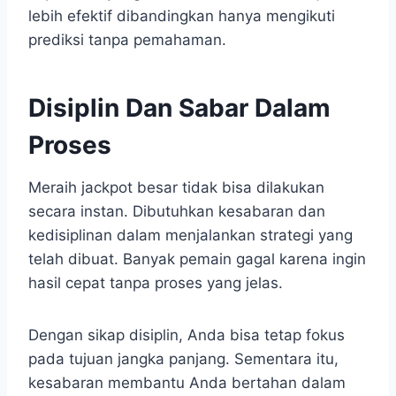
lebih efektif dibandingkan hanya mengikuti
prediksi tanpa pemahaman.
Disiplin Dan Sabar Dalam
Proses
Meraih jackpot besar tidak bisa dilakukan
secara instan. Dibutuhkan kesabaran dan
kedisiplinan dalam menjalankan strategi yang
telah dibuat. Banyak pemain gagal karena ingin
hasil cepat tanpa proses yang jelas.
Dengan sikap disiplin, Anda bisa tetap fokus
pada tujuan jangka panjang. Sementara itu,
kesabaran membantu Anda bertahan dalam