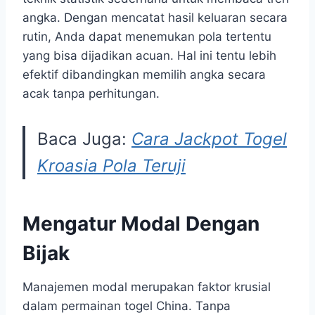
angka. Dengan mencatat hasil keluaran secara
rutin, Anda dapat menemukan pola tertentu
yang bisa dijadikan acuan. Hal ini tentu lebih
efektif dibandingkan memilih angka secara
acak tanpa perhitungan.
Baca Juga:
Cara Jackpot Togel
Kroasia Pola Teruji
Mengatur Modal Dengan
Bijak
Manajemen modal merupakan faktor krusial
dalam permainan togel China. Tanpa