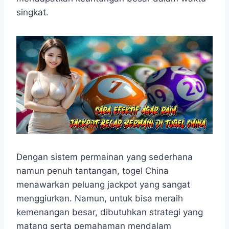
singkat.
Dengan sistem permainan yang sederhana
namun penuh tantangan, togel China
menawarkan peluang jackpot yang sangat
menggiurkan. Namun, untuk bisa meraih
kemenangan besar, dibutuhkan strategi yang
matang serta pemahaman mendalam