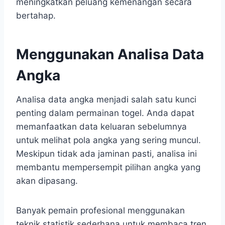
meningkatkan peluang kemenangan secara
bertahap.
Menggunakan Analisa Data
Angka
Analisa data angka menjadi salah satu kunci
penting dalam permainan togel. Anda dapat
memanfaatkan data keluaran sebelumnya
untuk melihat pola angka yang sering muncul.
Meskipun tidak ada jaminan pasti, analisa ini
membantu mempersempit pilihan angka yang
akan dipasang.
Banyak pemain profesional menggunakan
teknik statistik sederhana untuk membaca tren