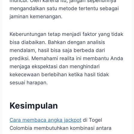
muncul. Oleh karena itu, jangan sepenuhnya
mengandalkan satu metode tertentu sebagai
jaminan kemenangan.
Keberuntungan tetap menjadi faktor yang tidak
bisa diabaikan. Bahkan dengan analisis
mendalam, hasil bisa saja berbeda dari
prediksi. Memahami realita ini membantu Anda
menjaga ekspektasi dan menghindari
kekecewaan berlebihan ketika hasil tidak
sesuai harapan.
Kesimpulan
Cara membaca angka jackpot
di Togel
Colombia membutuhkan kombinasi antara