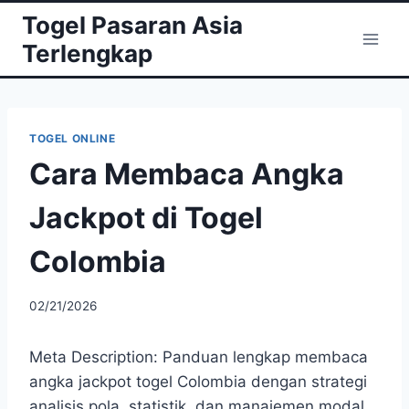
Skip
Togel Pasaran Asia
to
Terlengkap
content
TOGEL ONLINE
Cara Membaca Angka
Jackpot di Togel
Colombia
02/21/2026
Meta Description: Panduan lengkap membaca
angka jackpot togel Colombia dengan strategi
analisis pola, statistik, dan manajemen modal