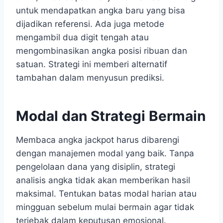
untuk mendapatkan angka baru yang bisa
dijadikan referensi. Ada juga metode
mengambil dua digit tengah atau
mengombinasikan angka posisi ribuan dan
satuan. Strategi ini memberi alternatif
tambahan dalam menyusun prediksi.
Modal dan Strategi Bermain
Membaca angka jackpot harus dibarengi
dengan manajemen modal yang baik. Tanpa
pengelolaan dana yang disiplin, strategi
analisis angka tidak akan memberikan hasil
maksimal. Tentukan batas modal harian atau
mingguan sebelum mulai bermain agar tidak
terjebak dalam keputusan emosional.