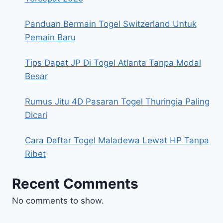
Panduan Bermain Togel Switzerland Untuk
Pemain Baru
Tips Dapat JP Di Togel Atlanta Tanpa Modal
Besar
Rumus Jitu 4D Pasaran Togel Thuringia Paling
Dicari
Cara Daftar Togel Maladewa Lewat HP Tanpa
Ribet
Recent Comments
No comments to show.