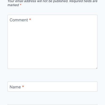
Your email address will not be published.
Required fields are
marked
*
Comment
*
Name
*