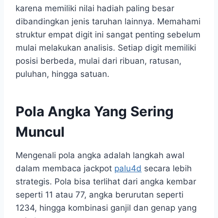
karena memiliki nilai hadiah paling besar
dibandingkan jenis taruhan lainnya. Memahami
struktur empat digit ini sangat penting sebelum
mulai melakukan analisis. Setiap digit memiliki
posisi berbeda, mulai dari ribuan, ratusan,
puluhan, hingga satuan.
Pola Angka Yang Sering
Muncul
Mengenali pola angka adalah langkah awal
dalam membaca jackpot
palu4d
secara lebih
strategis. Pola bisa terlihat dari angka kembar
seperti 11 atau 77, angka berurutan seperti
1234, hingga kombinasi ganjil dan genap yang