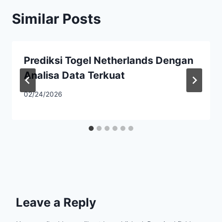
Similar Posts
Prediksi Togel Netherlands Dengan
Analisa Data Terkuat
02/24/2026
Leave a Reply