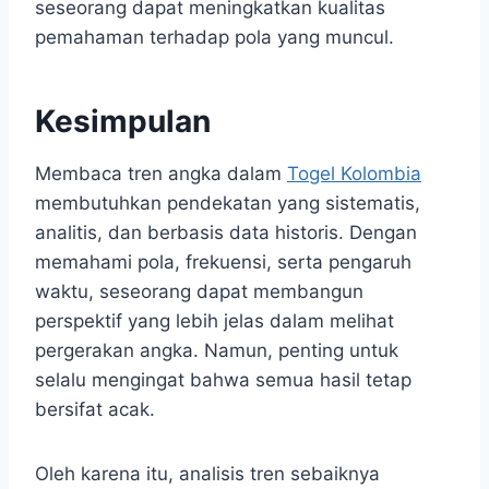
seseorang dapat meningkatkan kualitas
pemahaman terhadap pola yang muncul.
Kesimpulan
Membaca tren angka dalam
Togel Kolombia
membutuhkan pendekatan yang sistematis,
analitis, dan berbasis data historis. Dengan
memahami pola, frekuensi, serta pengaruh
waktu, seseorang dapat membangun
perspektif yang lebih jelas dalam melihat
pergerakan angka. Namun, penting untuk
selalu mengingat bahwa semua hasil tetap
bersifat acak.
Oleh karena itu, analisis tren sebaiknya