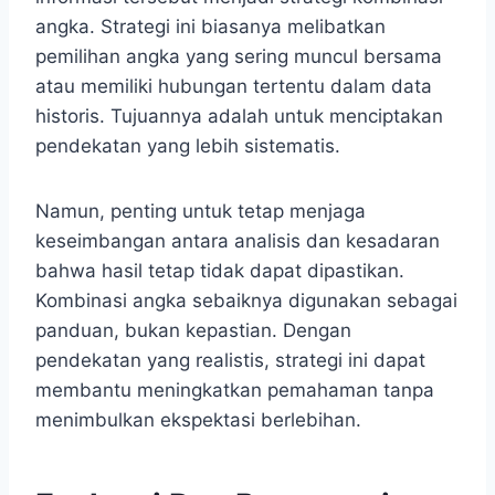
angka. Strategi ini biasanya melibatkan
pemilihan angka yang sering muncul bersama
atau memiliki hubungan tertentu dalam data
historis. Tujuannya adalah untuk menciptakan
pendekatan yang lebih sistematis.
Namun, penting untuk tetap menjaga
keseimbangan antara analisis dan kesadaran
bahwa hasil tetap tidak dapat dipastikan.
Kombinasi angka sebaiknya digunakan sebagai
panduan, bukan kepastian. Dengan
pendekatan yang realistis, strategi ini dapat
membantu meningkatkan pemahaman tanpa
menimbulkan ekspektasi berlebihan.