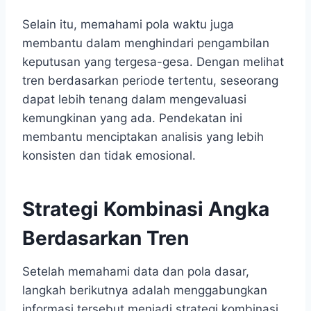
Selain itu, memahami pola waktu juga
membantu dalam menghindari pengambilan
keputusan yang tergesa-gesa. Dengan melihat
tren berdasarkan periode tertentu, seseorang
dapat lebih tenang dalam mengevaluasi
kemungkinan yang ada. Pendekatan ini
membantu menciptakan analisis yang lebih
konsisten dan tidak emosional.
Strategi Kombinasi Angka
Berdasarkan Tren
Setelah memahami data dan pola dasar,
langkah berikutnya adalah menggabungkan
informasi tersebut menjadi strategi kombinasi