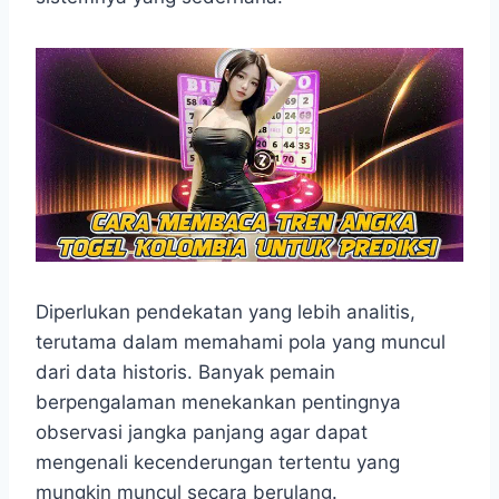
Diperlukan pendekatan yang lebih analitis,
terutama dalam memahami pola yang muncul
dari data historis. Banyak pemain
berpengalaman menekankan pentingnya
observasi jangka panjang agar dapat
mengenali kecenderungan tertentu yang
mungkin muncul secara berulang.