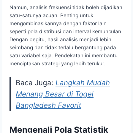
Namun, analisis frekuensi tidak boleh dijadikan
satu-satunya acuan. Penting untuk
mengombinasikannya dengan faktor lain
seperti pola distribusi dan interval kemunculan.
Dengan begitu, hasil analisis menjadi lebih
seimbang dan tidak terlalu bergantung pada
satu variabel saja. Pendekatan ini membantu
menciptakan strategi yang lebih terukur.
Baca Juga:
Langkah Mudah
Menang Besar di Togel
Bangladesh Favorit
Mengenali Pola Statistik