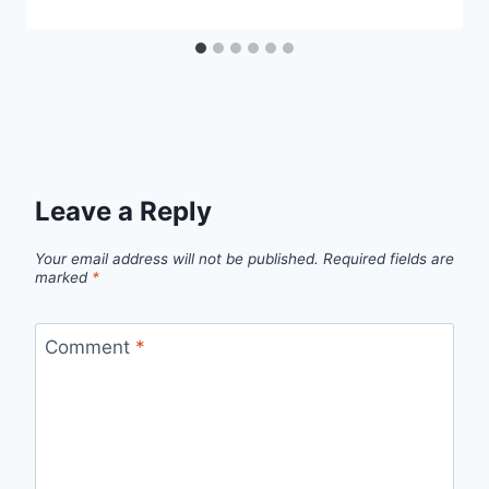
Leave a Reply
Your email address will not be published.
Required fields are
marked
*
Comment
*