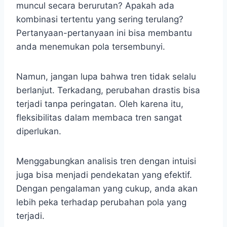
muncul secara berurutan? Apakah ada
kombinasi tertentu yang sering terulang?
Pertanyaan-pertanyaan ini bisa membantu
anda menemukan pola tersembunyi.
Namun, jangan lupa bahwa tren tidak selalu
berlanjut. Terkadang, perubahan drastis bisa
terjadi tanpa peringatan. Oleh karena itu,
fleksibilitas dalam membaca tren sangat
diperlukan.
Menggabungkan analisis tren dengan intuisi
juga bisa menjadi pendekatan yang efektif.
Dengan pengalaman yang cukup, anda akan
lebih peka terhadap perubahan pola yang
terjadi.