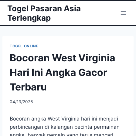
Skip
Togel Pasaran Asia
to
Terlengkap
content
TOGEL ONLINE
Bocoran West Virginia
Hari Ini Angka Gacor
Terbaru
04/13/2026
Bocoran angka West Virginia hari ini menjadi
perbincangan di kalangan pecinta permainan
angka, banyak pemain yang terus mencari