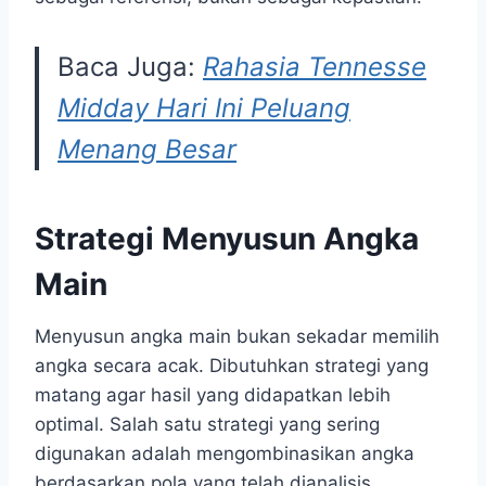
Baca Juga:
Rahasia Tennesse
Midday Hari Ini Peluang
Menang Besar
Strategi Menyusun Angka
Main
Menyusun angka main bukan sekadar memilih
angka secara acak. Dibutuhkan strategi yang
matang agar hasil yang didapatkan lebih
optimal. Salah satu strategi yang sering
digunakan adalah mengombinasikan angka
berdasarkan pola yang telah dianalisis