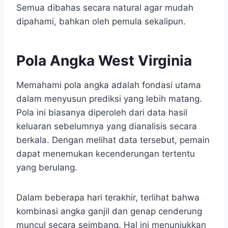
Semua dibahas secara natural agar mudah
dipahami, bahkan oleh pemula sekalipun.
Pola Angka West Virginia
Memahami pola angka adalah fondasi utama
dalam menyusun prediksi yang lebih matang.
Pola ini biasanya diperoleh dari data hasil
keluaran sebelumnya yang dianalisis secara
berkala. Dengan melihat data tersebut, pemain
dapat menemukan kecenderungan tertentu
yang berulang.
Dalam beberapa hari terakhir, terlihat bahwa
kombinasi angka ganjil dan genap cenderung
muncul secara seimbang. Hal ini menunjukkan