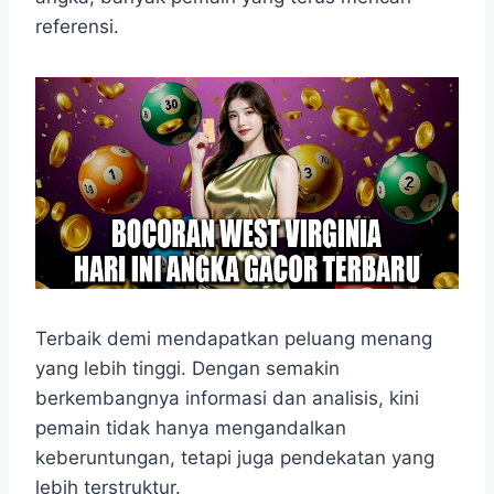
referensi.
Terbaik demi mendapatkan peluang menang
yang lebih tinggi. Dengan semakin
berkembangnya informasi dan analisis, kini
pemain tidak hanya mengandalkan
keberuntungan, tetapi juga pendekatan yang
lebih terstruktur.