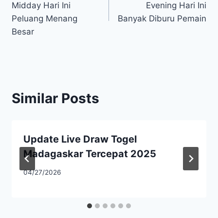
Midday Hari Ini
Evening Hari Ini
Peluang Menang
Banyak Diburu Pemain
Besar
Similar Posts
Update Live Draw Togel
Madagaskar Tercepat 2025
04/27/2026