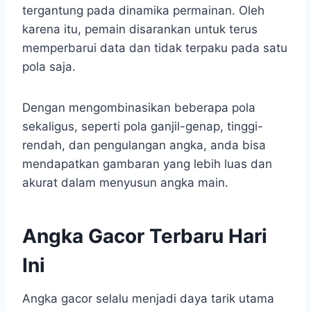
tergantung pada dinamika permainan. Oleh
karena itu, pemain disarankan untuk terus
memperbarui data dan tidak terpaku pada satu
pola saja.
Dengan mengombinasikan beberapa pola
sekaligus, seperti pola ganjil-genap, tinggi-
rendah, dan pengulangan angka, anda bisa
mendapatkan gambaran yang lebih luas dan
akurat dalam menyusun angka main.
Angka Gacor Terbaru Hari
Ini
Angka gacor selalu menjadi daya tarik utama