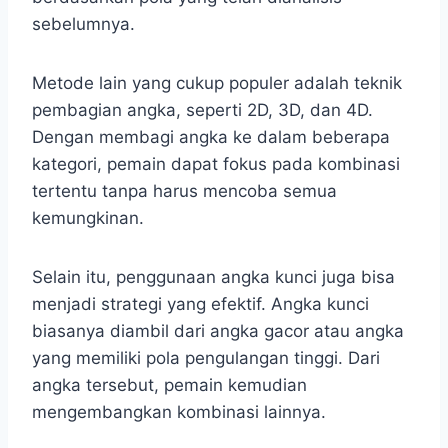
sebelumnya.
Metode lain yang cukup populer adalah teknik
pembagian angka, seperti 2D, 3D, dan 4D.
Dengan membagi angka ke dalam beberapa
kategori, pemain dapat fokus pada kombinasi
tertentu tanpa harus mencoba semua
kemungkinan.
Selain itu, penggunaan angka kunci juga bisa
menjadi strategi yang efektif. Angka kunci
biasanya diambil dari angka gacor atau angka
yang memiliki pola pengulangan tinggi. Dari
angka tersebut, pemain kemudian
mengembangkan kombinasi lainnya.