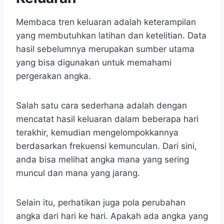
Membaca tren keluaran adalah keterampilan
yang membutuhkan latihan dan ketelitian. Data
hasil sebelumnya merupakan sumber utama
yang bisa digunakan untuk memahami
pergerakan angka.
Salah satu cara sederhana adalah dengan
mencatat hasil keluaran dalam beberapa hari
terakhir, kemudian mengelompokkannya
berdasarkan frekuensi kemunculan. Dari sini,
anda bisa melihat angka mana yang sering
muncul dan mana yang jarang.
Selain itu, perhatikan juga pola perubahan
angka dari hari ke hari. Apakah ada angka yang