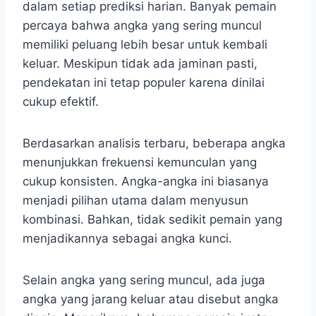
dalam setiap prediksi harian. Banyak pemain
percaya bahwa angka yang sering muncul
memiliki peluang lebih besar untuk kembali
keluar. Meskipun tidak ada jaminan pasti,
pendekatan ini tetap populer karena dinilai
cukup efektif.
Berdasarkan analisis terbaru, beberapa angka
menunjukkan frekuensi kemunculan yang
cukup konsisten. Angka-angka ini biasanya
menjadi pilihan utama dalam menyusun
kombinasi. Bahkan, tidak sedikit pemain yang
menjadikannya sebagai angka kunci.
Selain angka yang sering muncul, ada juga
angka yang jarang keluar atau disebut angka