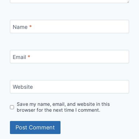
Name
*
Email
*
Website
Save my name, email, and website in this
browser for the next time I comment.