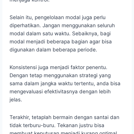
Selain itu, pengelolaan modal juga perlu
diperhatikan. Jangan menggunakan seluruh
modal dalam satu waktu. Sebaiknya, bagi
modal menjadi beberapa bagian agar bisa
digunakan dalam beberapa periode.
Konsistensi juga menjadi faktor penentu.
Dengan tetap menggunakan strategi yang
sama dalam jangka waktu tertentu, anda bisa
mengevaluasi efektivitasnya dengan lebih
jelas.
Terakhir, tetaplah bermain dengan santai dan
tidak terburu-buru. Tekanan justru bisa
membuat keputusan menjadi kurang optimal.