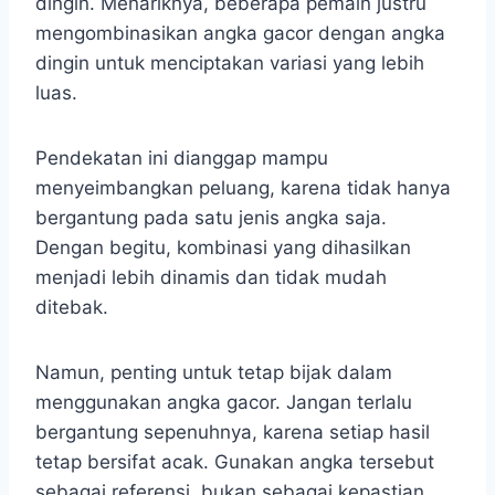
dingin. Menariknya, beberapa pemain justru
mengombinasikan angka gacor dengan angka
dingin untuk menciptakan variasi yang lebih
luas.
Pendekatan ini dianggap mampu
menyeimbangkan peluang, karena tidak hanya
bergantung pada satu jenis angka saja.
Dengan begitu, kombinasi yang dihasilkan
menjadi lebih dinamis dan tidak mudah
ditebak.
Namun, penting untuk tetap bijak dalam
menggunakan angka gacor. Jangan terlalu
bergantung sepenuhnya, karena setiap hasil
tetap bersifat acak. Gunakan angka tersebut
sebagai referensi, bukan sebagai kepastian.