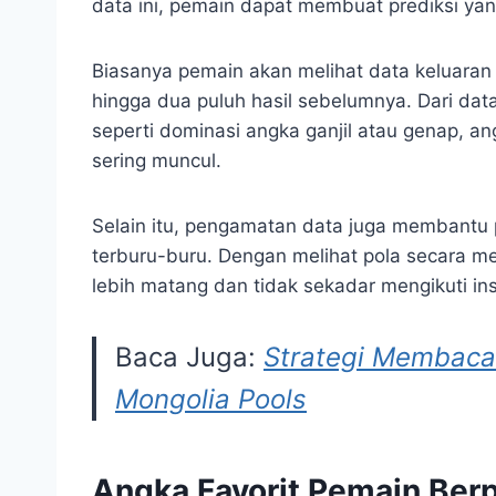
data ini, pemain dapat membuat prediksi yan
Biasanya pemain akan melihat data keluaran 
hingga dua puluh hasil sebelumnya. Dari d
seperti dominasi angka ganjil atau genap, an
sering muncul.
Selain itu, pengamatan data juga membantu 
terburu-buru. Dengan melihat pola secara m
lebih matang dan tidak sekadar mengikuti inst
Baca Juga:
Strategi Membaca
Mongolia Pools
Angka Favorit Pemain Be