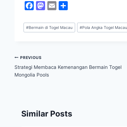
F
M
E
S
a
a
m
h
c
st
ai
ar
Post
#
Bermain di Togel Macau
#
Pola Angka Togel Maca
e
o
l
e
Tags:
b
d
o
o
o
n
Post
PREVIOUS
k
Strategi Membaca Kemenangan Bermain Togel
navigation
Mongolia Pools
Similar Posts