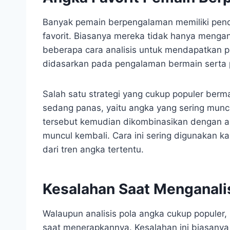
Banyak pemain berpengalaman memiliki pend
favorit. Biasanya mereka tidak hanya meng
beberapa cara analisis untuk mendapatkan pred
didasarkan pada pengalaman bermain serta 
Salah satu strategi yang cukup populer berm
sedang panas, yaitu angka yang sering munc
tersebut kemudian dikombinasikan dengan an
muncul kembali. Cara ini sering digunaka
dari tren angka tertentu.
Kesalahan Saat Menganalis
Walaupun analisis pola angka cukup populer
saat menerapkannya. Kesalahan ini biasanya t