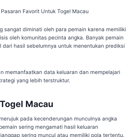
 sangat diminati oleh para pemain karena memiliki
lisis oleh komunitas pecinta angka. Banyak pemain
ari hasil sebelumnya untuk menentukan prediksi
n memanfaatkan data keluaran dan mempelajari
tegi yang lebih terstruktur.
 Togel Macau
a merujuk pada kecenderungan munculnya angka
 pemain sering mengamati hasil keluaran
ggap sering muncul atau memiliki pola tertentu.