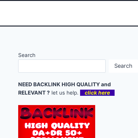
Search
Search
NEED BACKLINK HIGH QUALITY and
RELEVANT ?
let us help.
click here