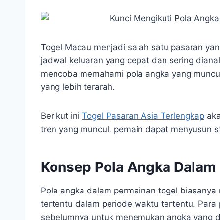
Togel Macau menjadi salah satu pasaran yang
jadwal keluaran yang cepat dan sering diana
mencoba memahami pola angka yang muncul d
yang lebih terarah.
Berikut ini
Togel Pasaran Asia Terlengkap
aka
tren yang muncul, pemain dapat menyusun stra
Konsep Pola Angka Dalam
Pola angka dalam permainan togel biasany
tertentu dalam periode waktu tertentu. Para
sebelumnya untuk menemukan angka yang dian