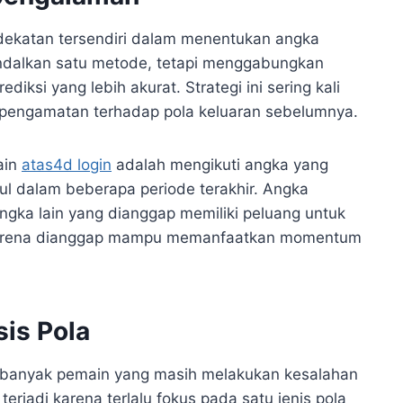
ekatan tersendiri dalam menentukan angka
andalkan satu metode, tetapi menggabungkan
iksi yang lebih akurat. Strategi ini sering kali
pengamatan terhadap pola keluaran sebelumnya.
ain
atas4d login
adalah mengikuti angka yang
ul dalam beberapa periode terakhir. Angka
gka lain yang dianggap memiliki peluang untuk
n karena dianggap mampu memanfaatkan momentum
is Pola
, banyak pemain yang masih melakukan kesalahan
erjadi karena terlalu fokus pada satu jenis pola