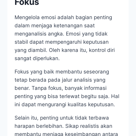
Fokus
Mengelola emosi adalah bagian penting
dalam menjaga ketenangan saat
menganalisis angka. Emosi yang tidak
stabil dapat mempengaruhi keputusan
yang diambil. Oleh karena itu, kontrol diri
sangat diperlukan.
Fokus yang baik membantu seseorang
tetap berada pada jalur analisis yang
benar. Tanpa fokus, banyak informasi
penting yang bisa terlewat begitu saja. Hal
ini dapat mengurangi kualitas keputusan.
Selain itu, penting untuk tidak terbawa
harapan berlebihan. Sikap realistis akan
membantu menjaga keseimbangan antara