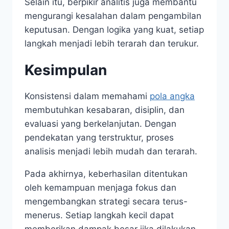
Selain itu, berpikir analitis juga membantu
mengurangi kesalahan dalam pengambilan
keputusan. Dengan logika yang kuat, setiap
langkah menjadi lebih terarah dan terukur.
Kesimpulan
Konsistensi dalam memahami
pola angka
membutuhkan kesabaran, disiplin, dan
evaluasi yang berkelanjutan. Dengan
pendekatan yang terstruktur, proses
analisis menjadi lebih mudah dan terarah.
Pada akhirnya, keberhasilan ditentukan
oleh kemampuan menjaga fokus dan
mengembangkan strategi secara terus-
menerus. Setiap langkah kecil dapat
memberikan dampak besar jika dilakukan