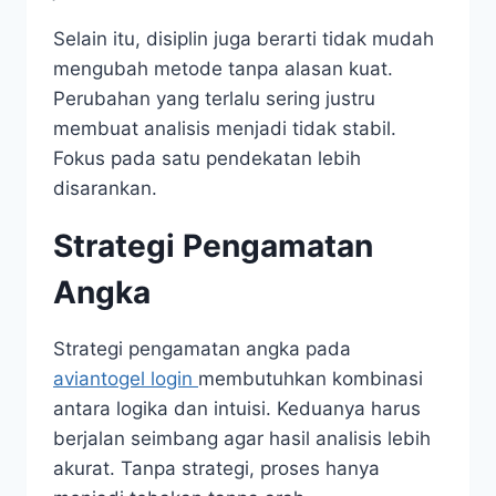
Selain itu, disiplin juga berarti tidak mudah
mengubah metode tanpa alasan kuat.
Perubahan yang terlalu sering justru
membuat analisis menjadi tidak stabil.
Fokus pada satu pendekatan lebih
disarankan.
Strategi Pengamatan
Angka
Strategi pengamatan angka pada
aviantogel login
membutuhkan kombinasi
antara logika dan intuisi. Keduanya harus
berjalan seimbang agar hasil analisis lebih
akurat. Tanpa strategi, proses hanya