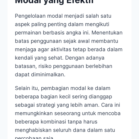
Modal yang Efektif
Pengelolaan modal menjadi salah satu
aspek paling penting dalam mengikuti
permainan berbasis angka ini. Menentukan
batas penggunaan sejak awal membantu
menjaga agar aktivitas tetap berada dalam
kendali yang sehat. Dengan adanya
batasan, risiko penggunaan berlebihan
dapat diminimalkan.
Selain itu, pembagian modal ke dalam
beberapa bagian kecil sering dianggap
sebagai strategi yang lebih aman. Cara ini
memungkinkan seseorang untuk mencoba
beberapa kombinasi tanpa harus
menghabiskan seluruh dana dalam satu
percobaan saja.