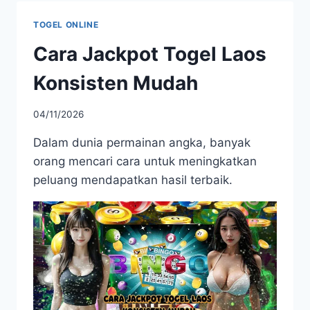
TOGEL ONLINE
Cara Jackpot Togel Laos
Konsisten Mudah
04/11/2026
Dalam dunia permainan angka, banyak
orang mencari cara untuk meningkatkan
peluang mendapatkan hasil terbaik.