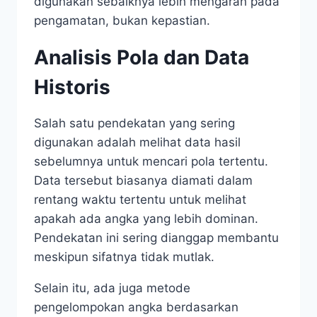
digunakan sebaiknya lebih mengarah pada
pengamatan, bukan kepastian.
Analisis Pola dan Data
Historis
Salah satu pendekatan yang sering
digunakan adalah melihat data hasil
sebelumnya untuk mencari pola tertentu.
Data tersebut biasanya diamati dalam
rentang waktu tertentu untuk melihat
apakah ada angka yang lebih dominan.
Pendekatan ini sering dianggap membantu
meskipun sifatnya tidak mutlak.
Selain itu, ada juga metode
pengelompokan angka berdasarkan