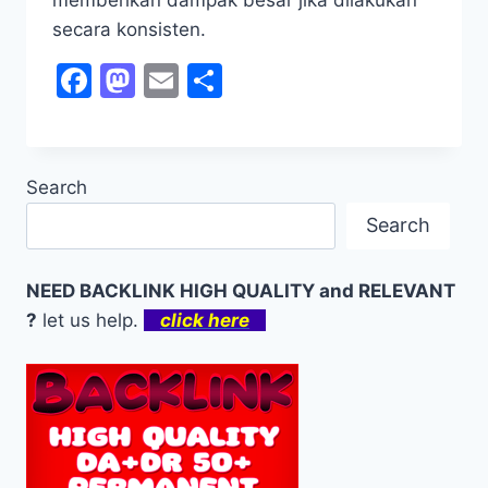
secara konsisten.
Facebook
Mastodon
Email
Share
Search
Search
NEED BACKLINK HIGH QUALITY and RELEVANT
?
let us help.
click here