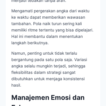
menjadi tebakan tanpa arah.
Mengamati pergerakan angka dari waktu
ke waktu dapat memberikan wawasan
tambahan. Pola naik turun sering kali
memiliki ritme tertentu yang bisa dipelajari.
Hal ini membantu dalam menentukan
langkah berikutnya.
Namun, penting untuk tidak terlalu
bergantung pada satu pola saja. Variasi
angka selalu mungkin terjadi, sehingga
fleksibilitas dalam strategi sangat
dibutuhkan untuk menjaga konsistensi
hasil.
Manajemen Emosi dan