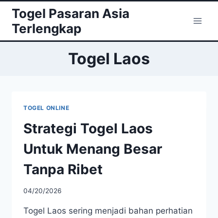
Skip
Togel Pasaran Asia
to
Terlengkap
content
Togel Laos
TOGEL ONLINE
Strategi Togel Laos
Untuk Menang Besar
Tanpa Ribet
04/20/2026
Togel Laos sering menjadi bahan perhatian