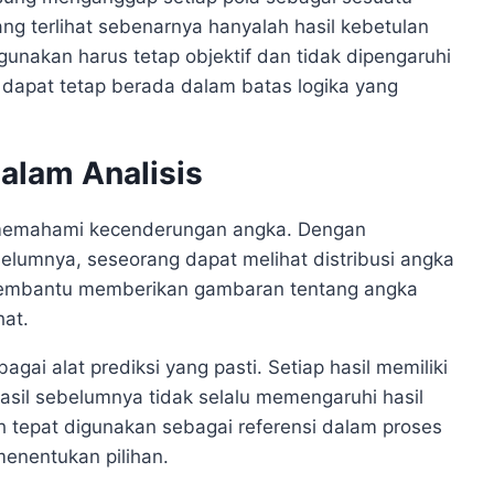
ang terlihat sebenarnya hanyalah hasil kebetulan
gunakan harus tetap objektif dan tidak dipengaruhi
is dapat tetap berada dalam batas logika yang
Dalam Analisis
 memahami kecenderungan angka. Dengan
lumnya, seseorang dapat melihat distribusi angka
i membantu memberikan gambaran tentang angka
hat.
gai alat prediksi yang pasti. Setiap hasil memiliki
hasil sebelumnya tidak selalu memengaruhi hasil
bih tepat digunakan sebagai referensi dalam proses
menentukan pilihan.