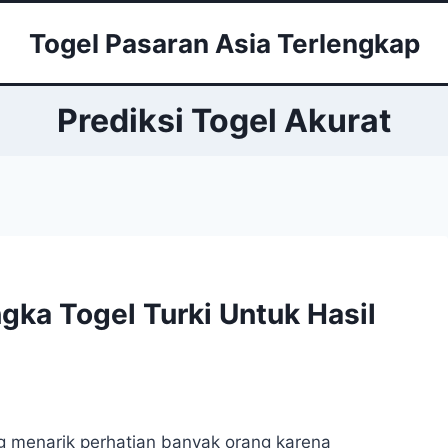
Togel Pasaran Asia Terlengkap
Prediksi Togel Akurat
ka Togel Turki Untuk Hasil
g menarik perhatian banyak orang karena