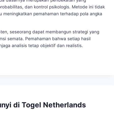
abilitas, dan kontrol psikologis. Metode ini tidak
ntu meningkatkan pemahaman terhadap pola angka
sten, seseorang dapat membangun strategi yang
umsi semata. Pemahaman bahwa setiap hasil
ga analisis tetap objektif dan realistis.
nyi di Togel Netherlands