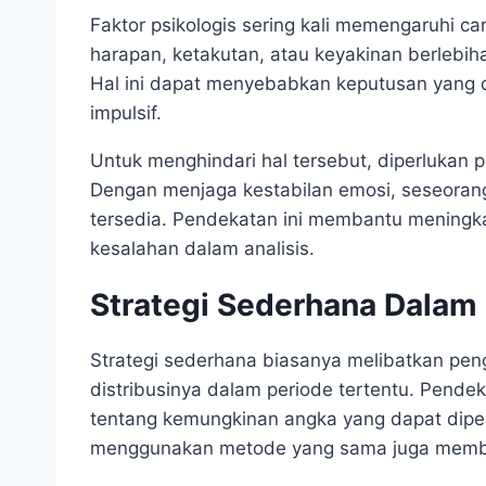
Faktor psikologis sering kali memengaruhi c
harapan, ketakutan, atau keyakinan berlebih
Hal ini dapat menyebabkan keputusan yang d
impulsif.
Untuk menghindari hal tersebut, diperlukan 
Dengan menjaga kestabilan emosi, seseorang
tersedia. Pendekatan ini membantu meningka
kesalahan dalam analisis.
Strategi Sederhana Dalam
Strategi sederhana biasanya melibatkan pe
distribusinya dalam periode tertentu. Pen
tentang kemungkinan angka yang dapat diper
menggunakan metode yang sama juga memban