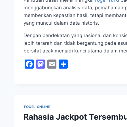
menggabungkan analisis data, pemahaman prob
memberikan kepastian hasil, tetapi memba
yang muncul dalam data historis.
Dengan pendekatan yang rasional dan konsi
lebih terarah dan tidak bergantung pada as
bersifat acak menjadi kunci utama dalam menja
Facebook
Mastodon
Email
Share
TOGEL ONLINE
Rahasia Jackpot Tersembu