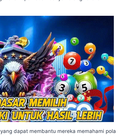
yang dapat membantu mereka memahami pola