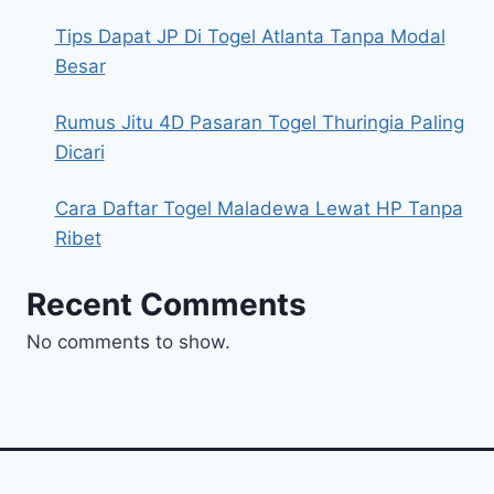
Tips Dapat JP Di Togel Atlanta Tanpa Modal
Besar
Rumus Jitu 4D Pasaran Togel Thuringia Paling
Dicari
Cara Daftar Togel Maladewa Lewat HP Tanpa
Ribet
Recent Comments
No comments to show.