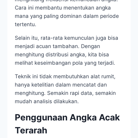
Cara ini membantu menentukan angka
mana yang paling dominan dalam periode
tertentu.
Selain itu, rata-rata kemunculan juga bisa
menjadi acuan tambahan. Dengan
menghitung distribusi angka, kita bisa
melihat keseimbangan pola yang terjadi.
Teknik ini tidak membutuhkan alat rumit,
hanya ketelitian dalam mencatat dan
menghitung. Semakin rapi data, semakin
mudah analisis dilakukan.
Penggunaan Angka Acak
Terarah