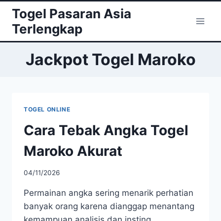
Skip
Togel Pasaran Asia
to
Terlengkap
content
Jackpot Togel Maroko
TOGEL ONLINE
Cara Tebak Angka Togel
Maroko Akurat
04/11/2026
Permainan angka sering menarik perhatian
banyak orang karena dianggap menantang
kemampuan analisis dan insting.