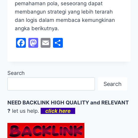
pemahaman pola, seseorang dapat
membangun strategi yang lebih terarah
dan logis dalam membaca kemungkinan
angka berikutnya.
Facebook
Mastodon
Email
Share
Search
Search
NEED BACKLINK HIGH QUALITY and RELEVANT
?
let us help.
click here