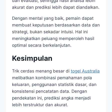
dan evaluasi, sehingga hasil analisa lebih
akurat dan prediksi lebih dapat diandalkan.
Dengan mental yang baik, pemain dapat
membuat keputusan berdasarkan data dan
strategi, bukan sekadar intuisi. Hal ini
meningkatkan peluang memperoleh hasil
optimal secara berkelanjutan.
Kesimpulan
Trik cerdas menang besar di
togel Australia
melibatkan kombinasi pemahaman pola
keluaran, penggunaan statistik dasar, dan
konsistensi pencatatan data. Dengan
pendekatan ini, prediksi angka menjadi
lebih terstruktur dan akurat.