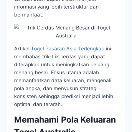
informasi yang lebih terstruktur dan
bermanfaat.
Artikel
Togel Pasaran Asia Terlengkap
ini
membahas trik-trik cerdas yang dapat
diterapkan untuk meningkatkan peluang
menang besar. Fokus utama adalah
memanfaatkan data keluaran, mengenali
pola angka, dan menyusun strategi
konsisten sehingga prediksi menjadi lebih
optimal dan terarah.
Memahami Pola Keluaran