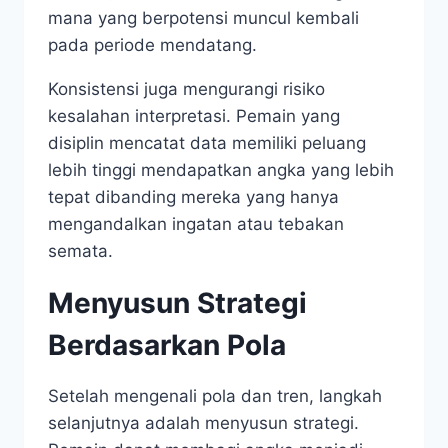
mana yang berpotensi muncul kembali
pada periode mendatang.
Konsistensi juga mengurangi risiko
kesalahan interpretasi. Pemain yang
disiplin mencatat data memiliki peluang
lebih tinggi mendapatkan angka yang lebih
tepat dibanding mereka yang hanya
mengandalkan ingatan atau tebakan
semata.
Menyusun Strategi
Berdasarkan Pola
Setelah mengenali pola dan tren, langkah
selanjutnya adalah menyusun strategi.