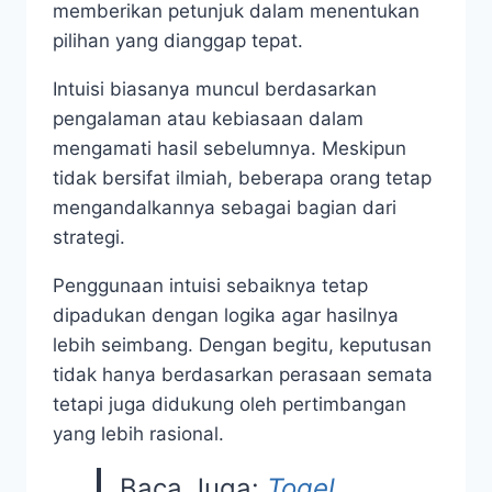
memberikan petunjuk dalam menentukan
pilihan yang dianggap tepat.
Intuisi biasanya muncul berdasarkan
pengalaman atau kebiasaan dalam
mengamati hasil sebelumnya. Meskipun
tidak bersifat ilmiah, beberapa orang tetap
mengandalkannya sebagai bagian dari
strategi.
Penggunaan intuisi sebaiknya tetap
dipadukan dengan logika agar hasilnya
lebih seimbang. Dengan begitu, keputusan
tidak hanya berdasarkan perasaan semata
tetapi juga didukung oleh pertimbangan
yang lebih rasional.
Baca Juga:
Togel