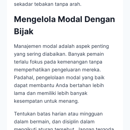
sekadar tebakan tanpa arah.
Mengelola Modal Dengan
Bijak
Manajemen modal adalah aspek penting
yang sering diabaikan. Banyak pemain
terlalu fokus pada kemenangan tanpa
memperhatikan pengeluaran mereka.
Padahal, pengelolaan modal yang baik
dapat membantu Anda bertahan lebih
lama dan memiliki lebih banyak
kesempatan untuk menang.
Tentukan batas harian atau mingguan
dalam bermain, dan disiplin dalam
mengikuti aturan tersebut. Jangan tergoda