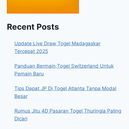
Recent Posts
Update Live Draw Togel Madagaskar
Tercepat 2025
Panduan Bermain Togel Switzerland Untuk
Pemain Baru
Tips Dapat JP Di Togel Atlanta Tanpa Modal
Besar
Rumus Jitu 4D Pasaran Togel Thuringia Paling
Dicari