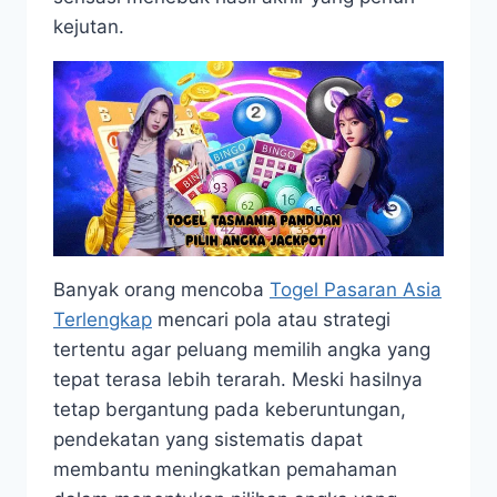
kejutan.
Banyak orang mencoba
Togel Pasaran Asia
Terlengkap
mencari pola atau strategi
tertentu agar peluang memilih angka yang
tepat terasa lebih terarah. Meski hasilnya
tetap bergantung pada keberuntungan,
pendekatan yang sistematis dapat
membantu meningkatkan pemahaman