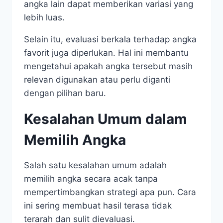
angka lain dapat memberikan variasi yang
lebih luas.
Selain itu, evaluasi berkala terhadap angka
favorit juga diperlukan. Hal ini membantu
mengetahui apakah angka tersebut masih
relevan digunakan atau perlu diganti
dengan pilihan baru.
Kesalahan Umum dalam
Memilih Angka
Salah satu kesalahan umum adalah
memilih angka secara acak tanpa
mempertimbangkan strategi apa pun. Cara
ini sering membuat hasil terasa tidak
terarah dan sulit dievaluasi.