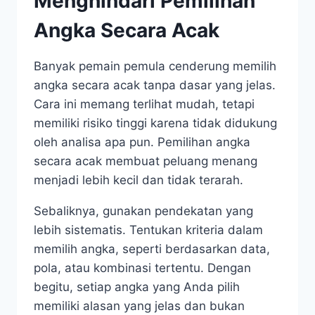
Menghindari Pemilihan
Angka Secara Acak
Banyak pemain pemula cenderung memilih
angka secara acak tanpa dasar yang jelas.
Cara ini memang terlihat mudah, tetapi
memiliki risiko tinggi karena tidak didukung
oleh analisa apa pun. Pemilihan angka
secara acak membuat peluang menang
menjadi lebih kecil dan tidak terarah.
Sebaliknya, gunakan pendekatan yang
lebih sistematis. Tentukan kriteria dalam
memilih angka, seperti berdasarkan data,
pola, atau kombinasi tertentu. Dengan
begitu, setiap angka yang Anda pilih
memiliki alasan yang jelas dan bukan