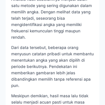
satu metode yang sering digunakan dalam
memilih angka. Dengan melihat data yang
telah terjadi, seseorang bisa
mengidentifikasi angka yang memiliki
frekuensi kemunculan tinggi maupun
rendah.
Dari data tersebut, beberapa orang
menyusun catatan pribadi untuk membantu
menentukan angka yang akan dipilih di
periode berikutnya. Pendekatan ini
memberikan gambaran lebih jelas
dibandingkan memilih tanpa referensi apa
pun.
Meskipun demikian, hasil masa lalu tidak
selalu menjadi acuan pasti untuk masa