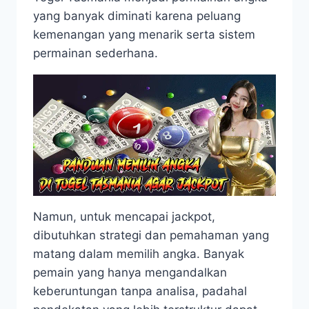
yang banyak diminati karena peluang
kemenangan yang menarik serta sistem
permainan sederhana.
Namun, untuk mencapai jackpot,
dibutuhkan strategi dan pemahaman yang
matang dalam memilih angka. Banyak
pemain yang hanya mengandalkan
keberuntungan tanpa analisa, padahal