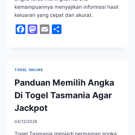
kemampuannya menyajikan informasi hasil
keluaran yang cepat dan akurat.
Facebook
Mastodon
Email
Share
TOGEL ONLINE
Panduan Memilih Angka
Di Togel Tasmania Agar
Jackpot
04/12/2026
Togel Tasmania menjadi permainan angka