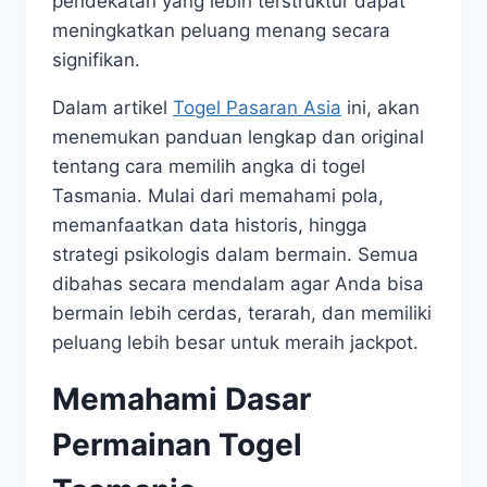
pendekatan yang lebih terstruktur dapat
meningkatkan peluang menang secara
signifikan.
Dalam artikel
Togel Pasaran Asia
ini, akan
menemukan panduan lengkap dan original
tentang cara memilih angka di togel
Tasmania. Mulai dari memahami pola,
memanfaatkan data historis, hingga
strategi psikologis dalam bermain. Semua
dibahas secara mendalam agar Anda bisa
bermain lebih cerdas, terarah, dan memiliki
peluang lebih besar untuk meraih jackpot.
Memahami Dasar
Permainan Togel