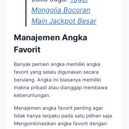
Mongolia Bocoran
Main Jackpot Besar
Manajemen Angka
Favorit
Banyak pemain angka memiliki angka
favorit yang selalu digunakan secara
berulang. Angka ini biasanya memiliki
makna pribadi atau dianggap membawa
keberuntungan.
Manajemen angka favorit penting agar
tidak hanya terpaku pada satu pilihan saja.
Mengombinasikan angka favorit dengan