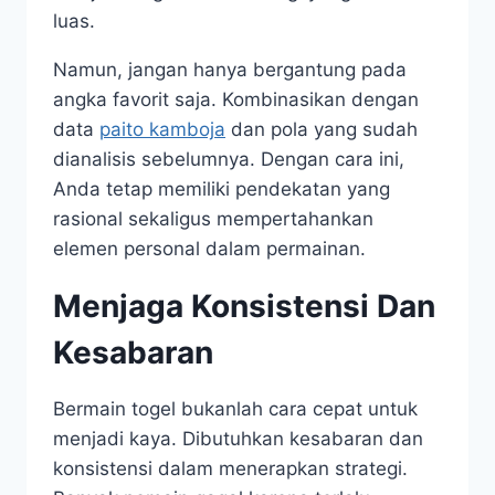
luas.
Namun, jangan hanya bergantung pada
angka favorit saja. Kombinasikan dengan
data
paito kamboja
dan pola yang sudah
dianalisis sebelumnya. Dengan cara ini,
Anda tetap memiliki pendekatan yang
rasional sekaligus mempertahankan
elemen personal dalam permainan.
Menjaga Konsistensi Dan
Kesabaran
Bermain togel bukanlah cara cepat untuk
menjadi kaya. Dibutuhkan kesabaran dan
konsistensi dalam menerapkan strategi.