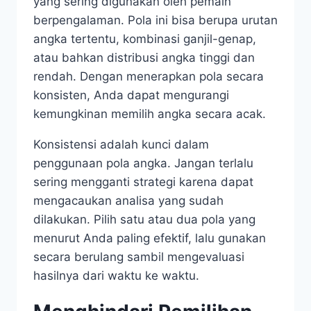
yang sering digunakan oleh pemain
berpengalaman. Pola ini bisa berupa urutan
angka tertentu, kombinasi ganjil-genap,
atau bahkan distribusi angka tinggi dan
rendah. Dengan menerapkan pola secara
konsisten, Anda dapat mengurangi
kemungkinan memilih angka secara acak.
Konsistensi adalah kunci dalam
penggunaan pola angka. Jangan terlalu
sering mengganti strategi karena dapat
mengacaukan analisa yang sudah
dilakukan. Pilih satu atau dua pola yang
menurut Anda paling efektif, lalu gunakan
secara berulang sambil mengevaluasi
hasilnya dari waktu ke waktu.