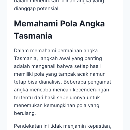
dalam menentukan pilihan angka yang
dianggap potensial.
Memahami Pola Angka
Tasmania
Dalam memahami permainan angka
Tasmania, langkah awal yang penting
adalah mengenali bahwa setiap hasil
memiliki pola yang tampak acak namun
tetap bisa dianalisis. Beberapa pengamat
angka mencoba mencari kecenderungan
tertentu dari hasil sebelumnya untuk
menemukan kemungkinan pola yang
berulang.
Pendekatan ini tidak menjamin kepastian,