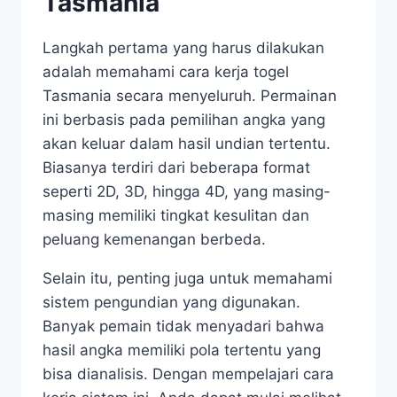
Tasmania
Langkah pertama yang harus dilakukan
adalah memahami cara kerja togel
Tasmania secara menyeluruh. Permainan
ini berbasis pada pemilihan angka yang
akan keluar dalam hasil undian tertentu.
Biasanya terdiri dari beberapa format
seperti 2D, 3D, hingga 4D, yang masing-
masing memiliki tingkat kesulitan dan
peluang kemenangan berbeda.
Selain itu, penting juga untuk memahami
sistem pengundian yang digunakan.
Banyak pemain tidak menyadari bahwa
hasil angka memiliki pola tertentu yang
bisa dianalisis. Dengan mempelajari cara