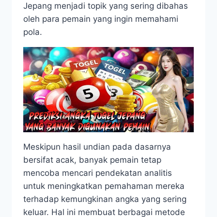
Jepang menjadi topik yang sering dibahas
oleh para pemain yang ingin memahami
pola.
Meskipun hasil undian pada dasarnya
bersifat acak, banyak pemain tetap
mencoba mencari pendekatan analitis
untuk meningkatkan pemahaman mereka
terhadap kemungkinan angka yang sering
keluar. Hal ini membuat berbagai metode