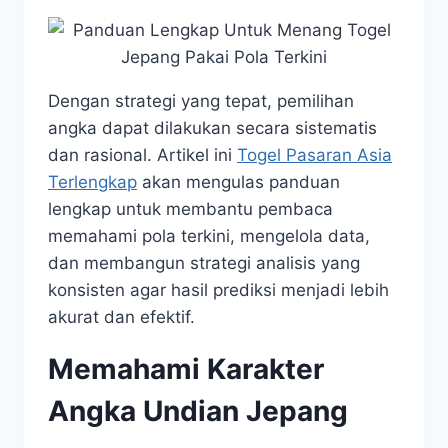
Dengan strategi yang tepat, pemilihan
angka dapat dilakukan secara sistematis
dan rasional. Artikel ini
Togel Pasaran Asia
Terlengkap
akan mengulas panduan
lengkap untuk membantu pembaca
memahami pola terkini, mengelola data,
dan membangun strategi analisis yang
konsisten agar hasil prediksi menjadi lebih
akurat dan efektif.
Memahami Karakter
Angka Undian Jepang