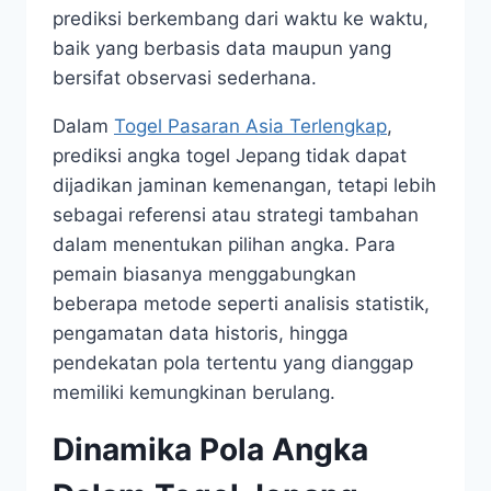
prediksi berkembang dari waktu ke waktu,
baik yang berbasis data maupun yang
bersifat observasi sederhana.
Dalam
Togel Pasaran Asia Terlengkap
,
prediksi angka togel Jepang tidak dapat
dijadikan jaminan kemenangan, tetapi lebih
sebagai referensi atau strategi tambahan
dalam menentukan pilihan angka. Para
pemain biasanya menggabungkan
beberapa metode seperti analisis statistik,
pengamatan data historis, hingga
pendekatan pola tertentu yang dianggap
memiliki kemungkinan berulang.
Dinamika Pola Angka