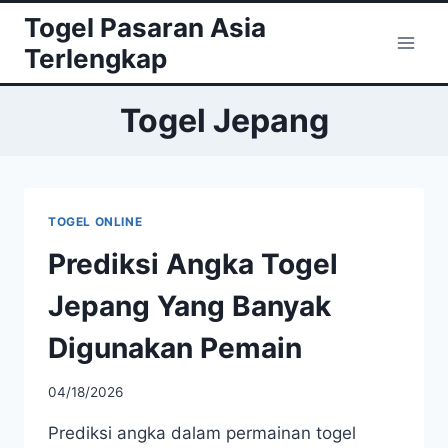
Skip
Togel Pasaran Asia
to
Terlengkap
content
Togel Jepang
TOGEL ONLINE
Prediksi Angka Togel
Jepang Yang Banyak
Digunakan Pemain
04/18/2026
Prediksi angka dalam permainan togel