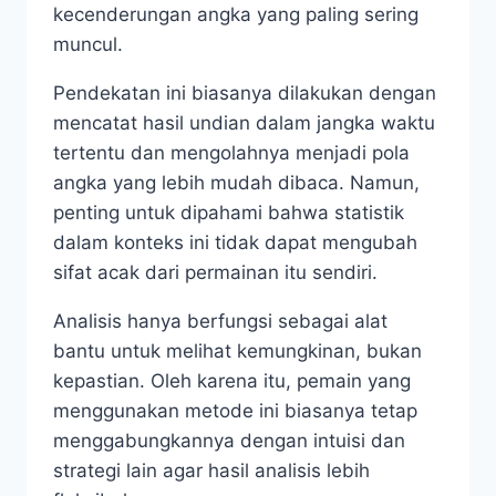
kecenderungan angka yang paling sering
muncul.
Pendekatan ini biasanya dilakukan dengan
mencatat hasil undian dalam jangka waktu
tertentu dan mengolahnya menjadi pola
angka yang lebih mudah dibaca. Namun,
penting untuk dipahami bahwa statistik
dalam konteks ini tidak dapat mengubah
sifat acak dari permainan itu sendiri.
Analisis hanya berfungsi sebagai alat
bantu untuk melihat kemungkinan, bukan
kepastian. Oleh karena itu, pemain yang
menggunakan metode ini biasanya tetap
menggabungkannya dengan intuisi dan
strategi lain agar hasil analisis lebih