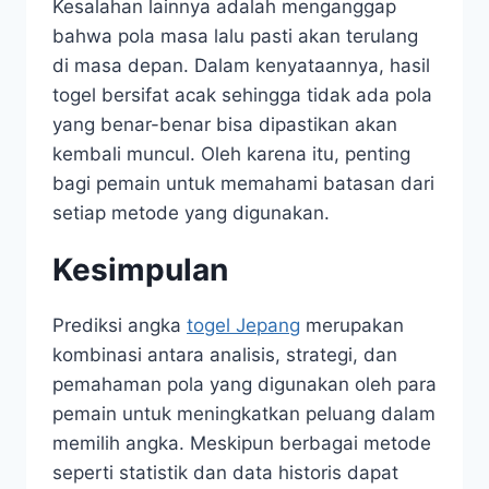
Kesalahan lainnya adalah menganggap
bahwa pola masa lalu pasti akan terulang
di masa depan. Dalam kenyataannya, hasil
togel bersifat acak sehingga tidak ada pola
yang benar-benar bisa dipastikan akan
kembali muncul. Oleh karena itu, penting
bagi pemain untuk memahami batasan dari
setiap metode yang digunakan.
Kesimpulan
Prediksi angka
togel Jepang
merupakan
kombinasi antara analisis, strategi, dan
pemahaman pola yang digunakan oleh para
pemain untuk meningkatkan peluang dalam
memilih angka. Meskipun berbagai metode
seperti statistik dan data historis dapat