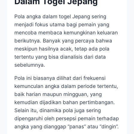
Dalam Togel Jepang
Pola angka dalam togel Jepang sering
menjadi fokus utama bagi pemain yang
mencoba membaca kemungkinan keluaran
berikutnya. Banyak yang percaya bahwa
meskipun hasilnya acak, tetap ada pola
tertentu yang bisa dianalisis dari data
sebelumnya.
Pola ini biasanya dilihat dari frekuensi
kemunculan angka dalam periode tertentu,
baik harian maupun mingguan, yang
kemudian dijadikan bahan pertimbangan.
Selain itu, dinamika pola juga sering
dipengaruhi oleh persepsi pemain terhadap
angka yang dianggap “panas” atau “dingin”.