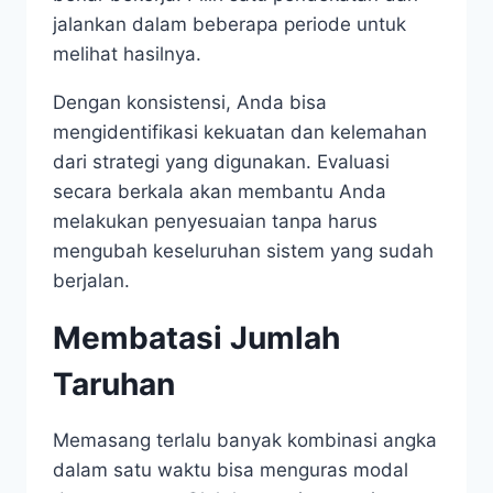
jalankan dalam beberapa periode untuk
melihat hasilnya.
Dengan konsistensi, Anda bisa
mengidentifikasi kekuatan dan kelemahan
dari strategi yang digunakan. Evaluasi
secara berkala akan membantu Anda
melakukan penyesuaian tanpa harus
mengubah keseluruhan sistem yang sudah
berjalan.
Membatasi Jumlah
Taruhan
Memasang terlalu banyak kombinasi angka
dalam satu waktu bisa menguras modal