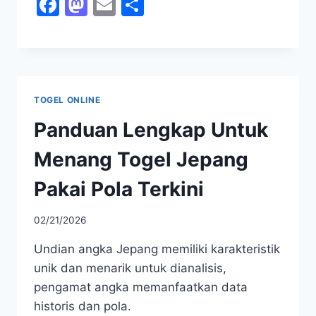
Facebook
Mastodon
Email
Share
TOGEL ONLINE
Panduan Lengkap Untuk
Menang Togel Jepang
Pakai Pola Terkini
02/21/2026
Undian angka Jepang memiliki karakteristik
unik dan menarik untuk dianalisis,
pengamat angka memanfaatkan data
historis dan pola.