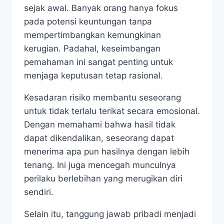
sejak awal. Banyak orang hanya fokus
pada potensi keuntungan tanpa
mempertimbangkan kemungkinan
kerugian. Padahal, keseimbangan
pemahaman ini sangat penting untuk
menjaga keputusan tetap rasional.
Kesadaran risiko membantu seseorang
untuk tidak terlalu terikat secara emosional.
Dengan memahami bahwa hasil tidak
dapat dikendalikan, seseorang dapat
menerima apa pun hasilnya dengan lebih
tenang. Ini juga mencegah munculnya
perilaku berlebihan yang merugikan diri
sendiri.
Selain itu, tanggung jawab pribadi menjadi