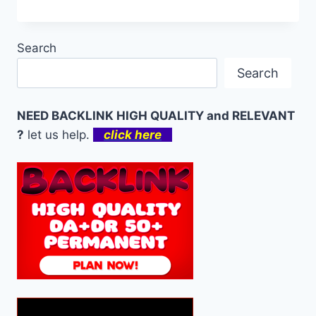
Search
Search
NEED BACKLINK HIGH QUALITY and RELEVANT
?
let us help.
click here