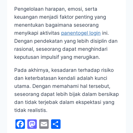
Pengelolaan harapan, emosi, serta
keuangan menjadi faktor penting yang
menentukan bagaimana seseorang
menyikapi aktivitas
panentogel login
ini.
Dengan pendekatan yang lebih disiplin dan
rasional, seseorang dapat menghindari
keputusan impulsif yang merugikan.
Pada akhirnya, kesadaran terhadap risiko
dan keterbatasan kendali adalah kunci
utama. Dengan memahami hal tersebut,
seseorang dapat lebih bijak dalam bersikap
dan tidak terjebak dalam ekspektasi yang
tidak realistis.
Facebook
Mastodon
Email
Share