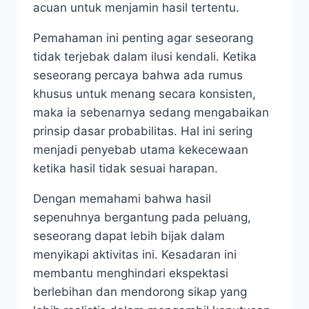
acuan untuk menjamin hasil tertentu.
Pemahaman ini penting agar seseorang
tidak terjebak dalam ilusi kendali. Ketika
seseorang percaya bahwa ada rumus
khusus untuk menang secara konsisten,
maka ia sebenarnya sedang mengabaikan
prinsip dasar probabilitas. Hal ini sering
menjadi penyebab utama kekecewaan
ketika hasil tidak sesuai harapan.
Dengan memahami bahwa hasil
sepenuhnya bergantung pada peluang,
seseorang dapat lebih bijak dalam
menyikapi aktivitas ini. Kesadaran ini
membantu menghindari ekspektasi
berlebihan dan mendorong sikap yang