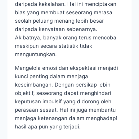
daripada kekalahan. Hal ini menciptakan
bias yang membuat seseorang merasa
seolah peluang menang lebih besar
daripada kenyataan sebenarnya.
Akibatnya, banyak orang terus mencoba
meskipun secara statistik tidak
menguntungkan.
Mengelola emosi dan ekspektasi menjadi
kunci penting dalam menjaga
keseimbangan. Dengan bersikap lebih
objektif, seseorang dapat menghindari
keputusan impulsif yang didorong oleh
perasaan sesaat. Hal ini juga membantu
menjaga ketenangan dalam menghadapi
hasil apa pun yang terjadi.