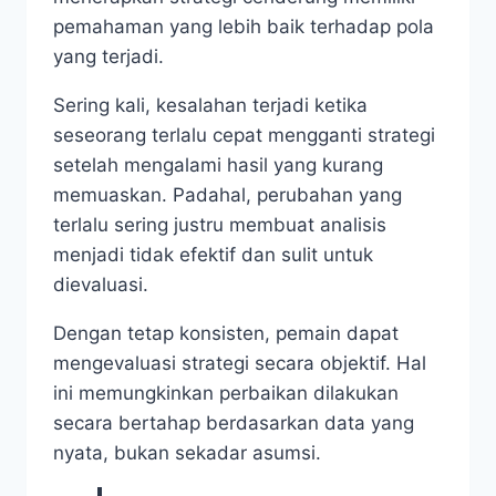
pemahaman yang lebih baik terhadap pola
yang terjadi.
Sering kali, kesalahan terjadi ketika
seseorang terlalu cepat mengganti strategi
setelah mengalami hasil yang kurang
memuaskan. Padahal, perubahan yang
terlalu sering justru membuat analisis
menjadi tidak efektif dan sulit untuk
dievaluasi.
Dengan tetap konsisten, pemain dapat
mengevaluasi strategi secara objektif. Hal
ini memungkinkan perbaikan dilakukan
secara bertahap berdasarkan data yang
nyata, bukan sekadar asumsi.