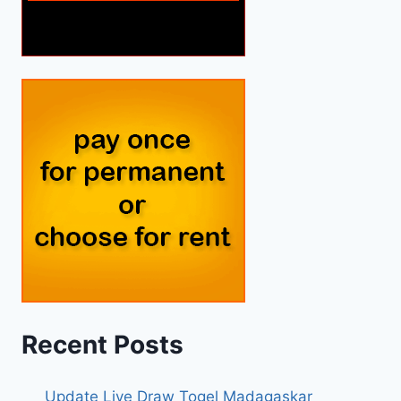
Recent Posts
Update Live Draw Togel Madagaskar