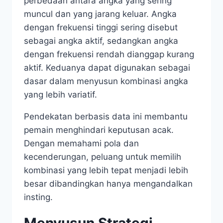
perbedaan antara angka yang sering
muncul dan yang jarang keluar. Angka
dengan frekuensi tinggi sering disebut
sebagai angka aktif, sedangkan angka
dengan frekuensi rendah dianggap kurang
aktif. Keduanya dapat digunakan sebagai
dasar dalam menyusun kombinasi angka
yang lebih variatif.
Pendekatan berbasis data ini membantu
pemain menghindari keputusan acak.
Dengan memahami pola dan
kecenderungan, peluang untuk memilih
kombinasi yang lebih tepat menjadi lebih
besar dibandingkan hanya mengandalkan
insting.