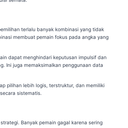
ilihan terlalu banyak kombinasi yang tidak
binasi membuat pemain fokus pada angka yang
in dapat menghindari keputusan impulsif dan
ang. Ini juga memaksimalkan penggunaan data
pilihan lebih logis, terstruktur, dan memiliki
secara sistematis.
strategi. Banyak pemain gagal karena sering