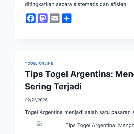
ditingkatkan secara sistematis dan efisien.
Facebook
Mastodon
Email
Share
TOGEL ONLINE
Tips Togel Argentina: Men
Sering Terjadi
02/22/2026
Togel Argentina menjadi salah satu pasaran 