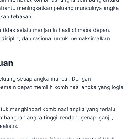
embantu meningkatkan peluang munculnya angka
kan tebakan.
 tidak selalu menjamin hasil di masa depan.
, disiplin, dan rasional untuk memaksimalkan
uan
luang setiap angka muncul. Dengan
main dapat memilih kombinasi angka yang logis
tuk menghindari kombinasi angka yang terlalu
mbangkan angka tinggi-rendah, genap-ganjil,
alistis.