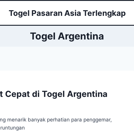
Togel Pasaran Asia Terlengkap
Togel Argentina
 Cepat di Togel Argentina
ang menarik banyak perhatian para penggemar,
eruntungan