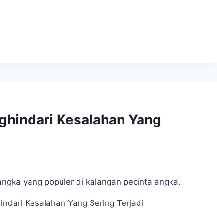
ghindari Kesalahan Yang
angka yang populer di kalangan pecinta angka.