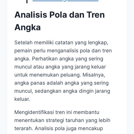
Analisis Pola dan Tren
Angka
Setelah memiliki catatan yang lengkap,
pemain perlu menganalisis pola dan tren
angka. Perhatikan angka yang sering
muncul atau angka yang jarang keluar
untuk menemukan peluang. Misalnya,
angka panas adalah angka yang sering
muncul, sedangkan angka dingin jarang
keluar.
Mengidentifikasi tren ini membantu
menentukan strategi taruhan yang lebih
terarah. Analisis pola juga mencakup