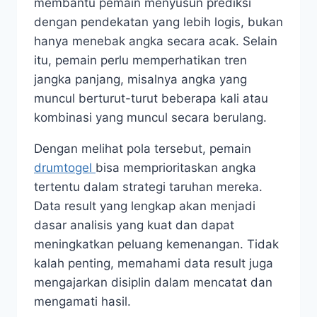
membantu pemain menyusun prediksi
dengan pendekatan yang lebih logis, bukan
hanya menebak angka secara acak. Selain
itu, pemain perlu memperhatikan tren
jangka panjang, misalnya angka yang
muncul berturut-turut beberapa kali atau
kombinasi yang muncul secara berulang.
Dengan melihat pola tersebut, pemain
drumtogel
bisa memprioritaskan angka
tertentu dalam strategi taruhan mereka.
Data result yang lengkap akan menjadi
dasar analisis yang kuat dan dapat
meningkatkan peluang kemenangan. Tidak
kalah penting, memahami data result juga
mengajarkan disiplin dalam mencatat dan
mengamati hasil.