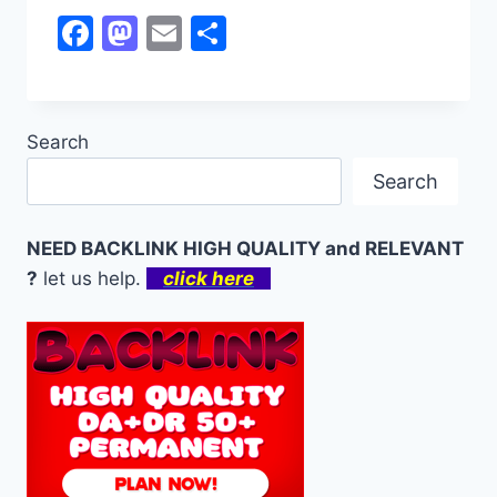
Facebook
Mastodon
Email
Share
Search
Search
NEED BACKLINK HIGH QUALITY and RELEVANT
?
let us help.
click here