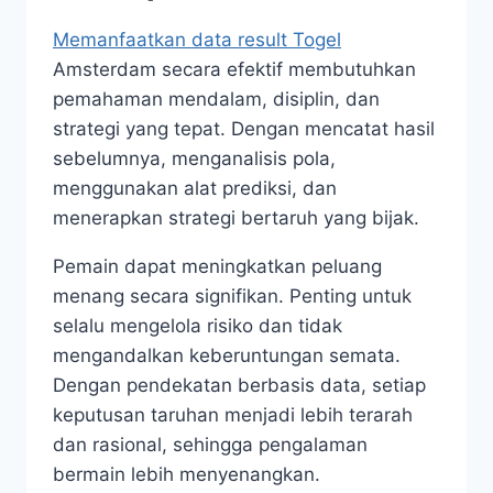
Memanfaatkan data result Togel
Amsterdam secara efektif membutuhkan
pemahaman mendalam, disiplin, dan
strategi yang tepat. Dengan mencatat hasil
sebelumnya, menganalisis pola,
menggunakan alat prediksi, dan
menerapkan strategi bertaruh yang bijak.
Pemain dapat meningkatkan peluang
menang secara signifikan. Penting untuk
selalu mengelola risiko dan tidak
mengandalkan keberuntungan semata.
Dengan pendekatan berbasis data, setiap
keputusan taruhan menjadi lebih terarah
dan rasional, sehingga pengalaman
bermain lebih menyenangkan.