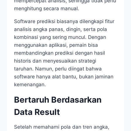
mempercepat analisis, sehingga tidak perlu
menghitung secara manual.
Software prediksi biasanya dilengkapi fitur
analisis angka panas, dingin, serta pola
kombinasi yang sering muncul. Dengan
menggunakan aplikasi, pemain bisa
membandingkan prediksi dengan hasil
historis dan menyesuaikan strategi
taruhan. Namun, perlu diingat bahwa
software hanya alat bantu, bukan jaminan
kemenangan.
Bertaruh Berdasarkan
Data Result
Setelah memahami pola dan tren angka,