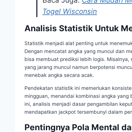
Baca Juga:
Cara Mudah Me
Togel Wisconsin
Analisis Statistik Untuk 
Statistik menjadi alat penting untuk menemu
Dengan mencatat angka yang muncul dan me
bisa membuat prediksi lebih logis. Misalnya
yang jarang muncul namun berpotensi muncul 
menebak angka secara acak.
Pendekatan statistik ini memerlukan konsist
mingguan, menandai kombinasi angka yang b
ini, analisis menjadi dasar pengambilan kep
mendapatkan jackpot tersembunyi dalam p
Pentingnya Pola Mental d