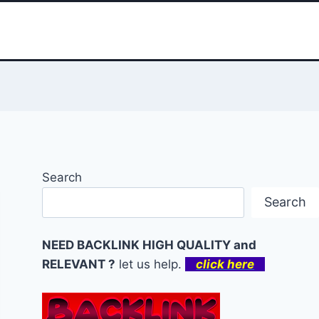
Search
Search
NEED BACKLINK HIGH QUALITY and
RELEVANT ?
let us help.
click here