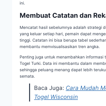
ini.
Membuat Catatan dan Rek
Mencatat hasil sebelumnya adalah strategi 
yang keluar setiap hari, pemain dapat mengen
tinggi. Catatan ini bisa berupa tabel sederha
membantu memvisualisasikan tren angka.
Penting juga untuk menambahkan informasi t
Togel Turki. Data ini membantu dalam membu
sehingga peluang menang dapat lebih terukur
semata.
Baca Juga:
Cara Mudah Me
Togel Wisconsin