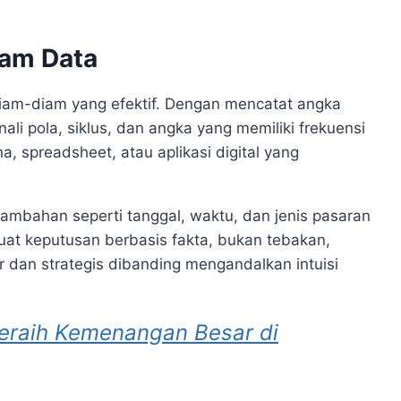
am Data
diam-diam yang efektif. Dengan mencatat angka
ali pola, siklus, dan angka yang memiliki frekuensi
na, spreadsheet, atau aplikasi digital yang
ambahan seperti tanggal, waktu, dan jenis pasaran
at keputusan berbasis fakta, bukan tebakan,
 dan strategis dibanding mengandalkan intuisi
raih Kemenangan Besar di