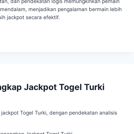
atan, dan pendekatan logis memungkinkan pemain
 mendalam, menjadikan pengalaman bermain lebih
h jackpot secara efektif.
gkap Jackpot Togel Turki
jackpot Togel Turki, dengan pendekatan analisis