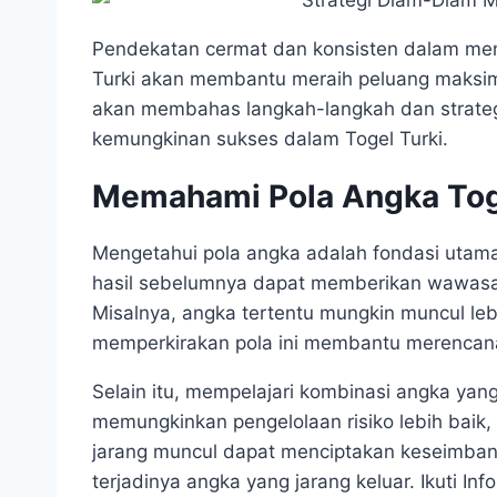
Pendekatan cermat dan konsisten dalam me
Turki akan membantu meraih peluang maksim
akan membahas langkah-langkah dan strategi
kemungkinan sukses dalam Togel Turki.
Memahami Pola Angka Tog
Mengetahui pola angka adalah fondasi utama 
hasil sebelumnya dapat memberikan wawasan
Misalnya, angka tertentu mungkin muncul leb
memperkirakan pola ini membantu merencana
Selain itu, mempelajari kombinasi angka yang 
memungkinkan pengelolaan risiko lebih baik
jarang muncul dapat menciptakan keseimban
terjadinya angka yang jarang keluar. Ikuti Inf