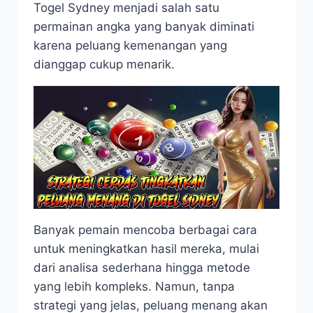
Togel Sydney menjadi salah satu
permainan angka yang banyak diminati
karena peluang kemenangan yang
dianggap cukup menarik.
Banyak pemain mencoba berbagai cara
untuk meningkatkan hasil mereka, mulai
dari analisa sederhana hingga metode
yang lebih kompleks. Namun, tanpa
strategi yang jelas, peluang menang akan