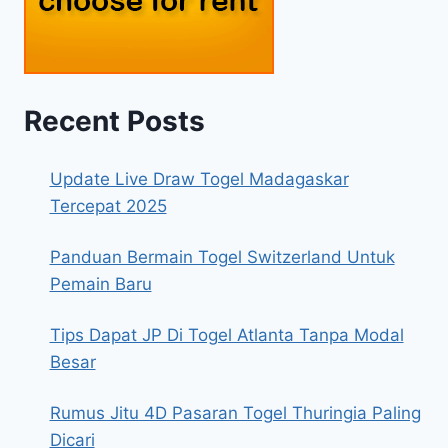
Recent Posts
Update Live Draw Togel Madagaskar
Tercepat 2025
Panduan Bermain Togel Switzerland Untuk
Pemain Baru
Tips Dapat JP Di Togel Atlanta Tanpa Modal
Besar
Rumus Jitu 4D Pasaran Togel Thuringia Paling
Dicari