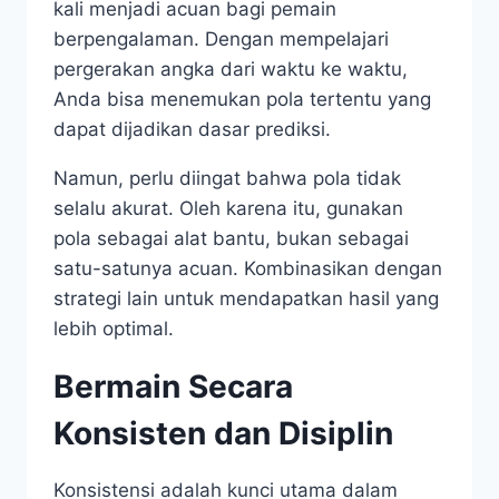
kali menjadi acuan bagi pemain
berpengalaman. Dengan mempelajari
pergerakan angka dari waktu ke waktu,
Anda bisa menemukan pola tertentu yang
dapat dijadikan dasar prediksi.
Namun, perlu diingat bahwa pola tidak
selalu akurat. Oleh karena itu, gunakan
pola sebagai alat bantu, bukan sebagai
satu-satunya acuan. Kombinasikan dengan
strategi lain untuk mendapatkan hasil yang
lebih optimal.
Bermain Secara
Konsisten dan Disiplin
Konsistensi adalah kunci utama dalam