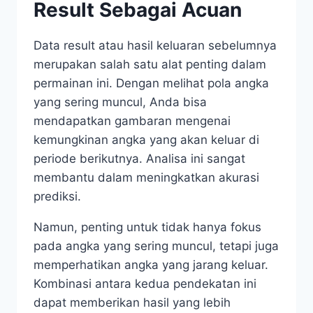
Result Sebagai Acuan
Data result atau hasil keluaran sebelumnya
merupakan salah satu alat penting dalam
permainan ini. Dengan melihat pola angka
yang sering muncul, Anda bisa
mendapatkan gambaran mengenai
kemungkinan angka yang akan keluar di
periode berikutnya. Analisa ini sangat
membantu dalam meningkatkan akurasi
prediksi.
Namun, penting untuk tidak hanya fokus
pada angka yang sering muncul, tetapi juga
memperhatikan angka yang jarang keluar.
Kombinasi antara kedua pendekatan ini
dapat memberikan hasil yang lebih