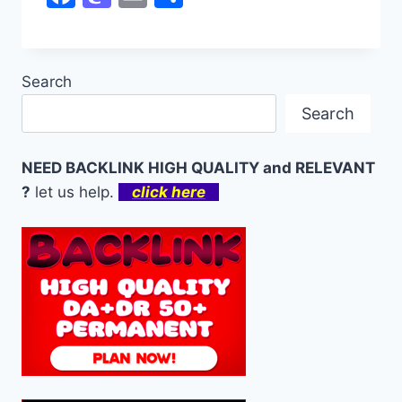
Search
Search
NEED BACKLINK HIGH QUALITY and RELEVANT
?
let us help.
click here