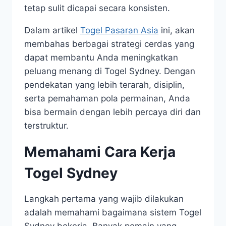
tetap sulit dicapai secara konsisten.
Dalam artikel
Togel Pasaran Asia
ini, akan
membahas berbagai strategi cerdas yang
dapat membantu Anda meningkatkan
peluang menang di Togel Sydney. Dengan
pendekatan yang lebih terarah, disiplin,
serta pemahaman pola permainan, Anda
bisa bermain dengan lebih percaya diri dan
terstruktur.
Memahami Cara Kerja
Togel Sydney
Langkah pertama yang wajib dilakukan
adalah memahami bagaimana sistem Togel