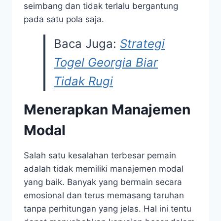
seimbang dan tidak terlalu bergantung
pada satu pola saja.
Baca Juga:
Strategi
Togel Georgia Biar
Tidak Rugi
Menerapkan Manajemen
Modal
Salah satu kesalahan terbesar pemain
adalah tidak memiliki manajemen modal
yang baik. Banyak yang bermain secara
emosional dan terus memasang taruhan
tanpa perhitungan yang jelas. Hal ini tentu