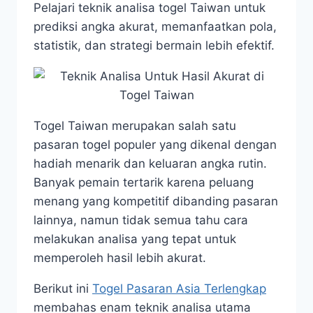
Pelajari teknik analisa togel Taiwan untuk
prediksi angka akurat, memanfaatkan pola,
statistik, dan strategi bermain lebih efektif.
Togel Taiwan merupakan salah satu
pasaran togel populer yang dikenal dengan
hadiah menarik dan keluaran angka rutin.
Banyak pemain tertarik karena peluang
menang yang kompetitif dibanding pasaran
lainnya, namun tidak semua tahu cara
melakukan analisa yang tepat untuk
memperoleh hasil lebih akurat.
Berikut ini
Togel Pasaran Asia Terlengkap
membahas enam teknik analisa utama