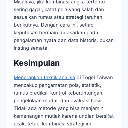
Misalnya, jika kombinasi angka tertentu
sering gagal, catat pola yang salah dan
sesuaikan rumus atau strategi taruhan
berikutnya. Dengan cara ini, setiap
keputusan bermain didasarkan pada
pengalaman nyata dan data historis, bukan
insting semata.
Kesimpulan
Menerapkan teknik analisa
di Togel Taiwan
mencakup pengamatan pola, statistik,
rumus prediksi, kontrol keberuntungan,
pengelolaan modal, dan evaluasi hasil.
Tidak ada metode yang bisa menjamin
kemenangan mutlak karena undian bersifat
acak, tetapi kombinasi strategi ini