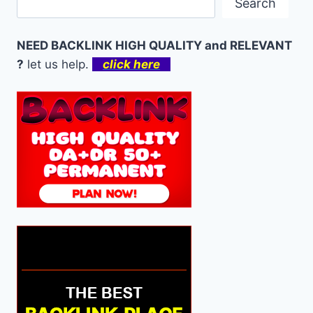
Search
NEED BACKLINK HIGH QUALITY and RELEVANT
?
let us help.
click here