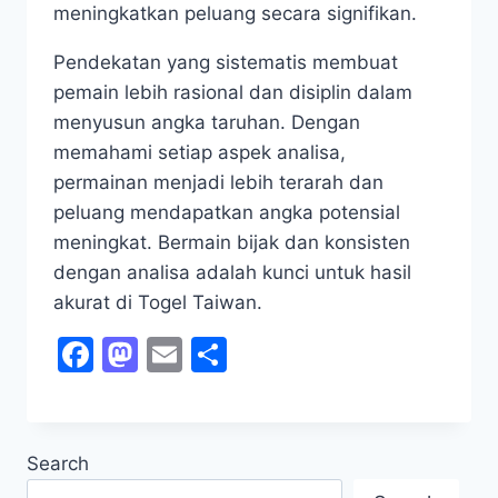
meningkatkan peluang secara signifikan.
Pendekatan yang sistematis membuat
pemain lebih rasional dan disiplin dalam
menyusun angka taruhan. Dengan
memahami setiap aspek analisa,
permainan menjadi lebih terarah dan
peluang mendapatkan angka potensial
meningkat. Bermain bijak dan konsisten
dengan analisa adalah kunci untuk hasil
akurat di Togel Taiwan.
Facebook
Mastodon
Email
Share
Search