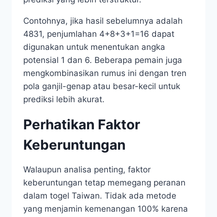
Contohnya, jika hasil sebelumnya adalah
4831, penjumlahan 4+8+3+1=16 dapat
digunakan untuk menentukan angka
potensial 1 dan 6. Beberapa pemain juga
mengkombinasikan rumus ini dengan tren
pola ganjil-genap atau besar-kecil untuk
prediksi lebih akurat.
Perhatikan Faktor
Keberuntungan
Walaupun analisa penting, faktor
keberuntungan tetap memegang peranan
dalam togel Taiwan. Tidak ada metode
yang menjamin kemenangan 100% karena