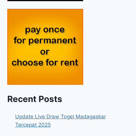
Recent Posts
Update Live Draw Togel Madagaskar
Tercepat 2025