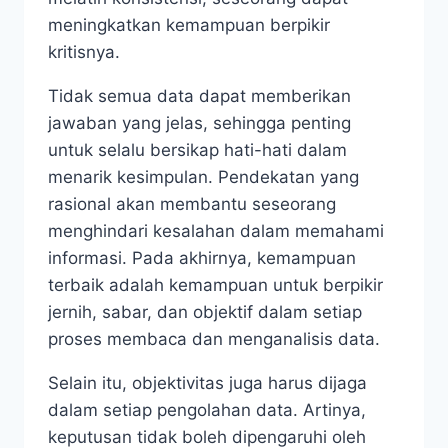
meningkatkan kemampuan berpikir
kritisnya.
Tidak semua data dapat memberikan
jawaban yang jelas, sehingga penting
untuk selalu bersikap hati-hati dalam
menarik kesimpulan. Pendekatan yang
rasional akan membantu seseorang
menghindari kesalahan dalam memahami
informasi. Pada akhirnya, kemampuan
terbaik adalah kemampuan untuk berpikir
jernih, sabar, dan objektif dalam setiap
proses membaca dan menganalisis data.
Selain itu, objektivitas juga harus dijaga
dalam setiap pengolahan data. Artinya,
keputusan tidak boleh dipengaruhi oleh