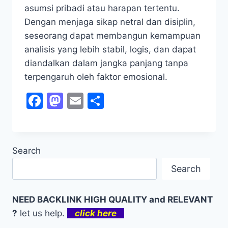
asumsi pribadi atau harapan tertentu.
Dengan menjaga sikap netral dan disiplin,
seseorang dapat membangun kemampuan
analisis yang lebih stabil, logis, dan dapat
diandalkan dalam jangka panjang tanpa
terpengaruh oleh faktor emosional.
Facebook
Mastodon
Email
Share
Search
Search
NEED BACKLINK HIGH QUALITY and RELEVANT
?
let us help.
click here