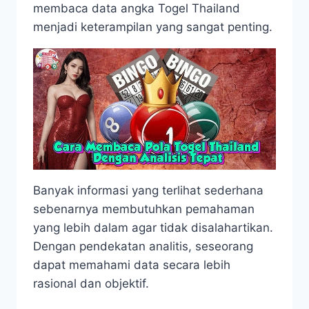
membaca data angka Togel Thailand
menjadi keterampilan yang sangat penting.
Banyak informasi yang terlihat sederhana
sebenarnya membutuhkan pemahaman
yang lebih dalam agar tidak disalahartikan.
Dengan pendekatan analitis, seseorang
dapat memahami data secara lebih
rasional dan objektif.