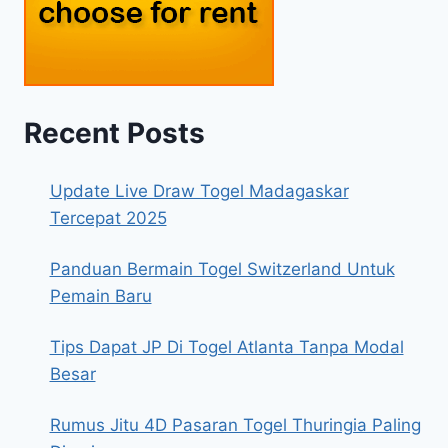
Recent Posts
Update Live Draw Togel Madagaskar
Tercepat 2025
Panduan Bermain Togel Switzerland Untuk
Pemain Baru
Tips Dapat JP Di Togel Atlanta Tanpa Modal
Besar
Rumus Jitu 4D Pasaran Togel Thuringia Paling