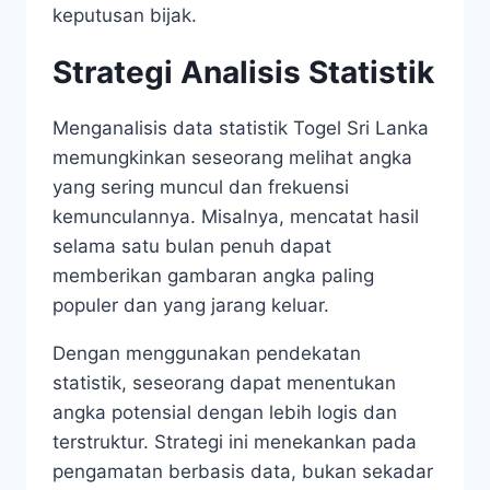
keputusan bijak.
Strategi Analisis Statistik
Menganalisis data statistik Togel Sri Lanka
memungkinkan seseorang melihat angka
yang sering muncul dan frekuensi
kemunculannya. Misalnya, mencatat hasil
selama satu bulan penuh dapat
memberikan gambaran angka paling
populer dan yang jarang keluar.
Dengan menggunakan pendekatan
statistik, seseorang dapat menentukan
angka potensial dengan lebih logis dan
terstruktur. Strategi ini menekankan pada
pengamatan berbasis data, bukan sekadar