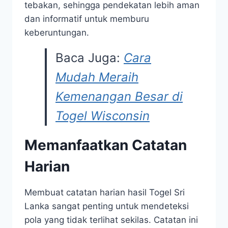
tebakan, sehingga pendekatan lebih aman
dan informatif untuk memburu
keberuntungan.
Baca Juga:
Cara
Mudah Meraih
Kemenangan Besar di
Togel Wisconsin
Memanfaatkan Catatan
Harian
Membuat catatan harian hasil Togel Sri
Lanka sangat penting untuk mendeteksi
pola yang tidak terlihat sekilas. Catatan ini