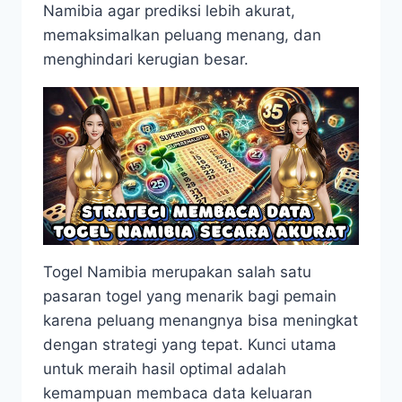
Namibia agar prediksi lebih akurat,
memaksimalkan peluang menang, dan
menghindari kerugian besar.
Togel Namibia merupakan salah satu
pasaran togel yang menarik bagi pemain
karena peluang menangnya bisa meningkat
dengan strategi yang tepat. Kunci utama
untuk meraih hasil optimal adalah
kemampuan membaca data keluaran