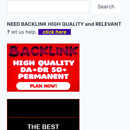
Search
NEED BACKLINK HIGH QUALITY and RELEVANT
?
let us help.
click here