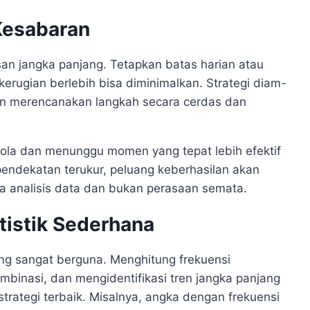
Kesabaran
an jangka panjang. Tetapkan batas harian atau
 kerugian berlebih bisa diminimalkan. Strategi diam-
n merencanakan langkah secara cerdas dan
ola dan menunggu momen yang tepat lebih efektif
pendekatan terukur, peluang keberhasilan akan
a analisis data dan bukan perasaan semata.
tistik Sederhana
yang sangat berguna. Menghitung frekuensi
binasi, dan mengidentifikasi tren jangka panjang
rategi terbaik. Misalnya, angka dengan frekuensi