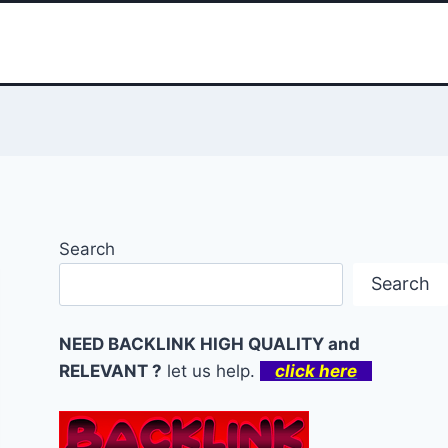
Search
Search
NEED BACKLINK HIGH QUALITY and
RELEVANT ?
let us help.
click here