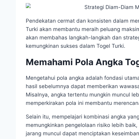
Pendekatan cermat dan konsisten dalam me
Turki akan membantu meraih peluang maksim
akan membahas langkah-langkah dan strategi
kemungkinan sukses dalam Togel Turki.
Memahami Pola Angka Tog
Mengetahui pola angka adalah fondasi utama 
hasil sebelumnya dapat memberikan wawasan
Misalnya, angka tertentu mungkin muncul leb
memperkirakan pola ini membantu merencana
Selain itu, mempelajari kombinasi angka yang 
memungkinkan pengelolaan risiko lebih baik
jarang muncul dapat menciptakan keseimban