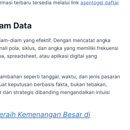
ormasi terbaru tersedia melalui link
asentogel daftar
am Data
diam-diam yang efektif. Dengan mencatat angka
ali pola, siklus, dan angka yang memiliki frekuensi
na, spreadsheet, atau aplikasi digital yang
ambahan seperti tanggal, waktu, dan jenis pasaran
at keputusan berbasis fakta, bukan tebakan,
 dan strategis dibanding mengandalkan intuisi
raih Kemenangan Besar di